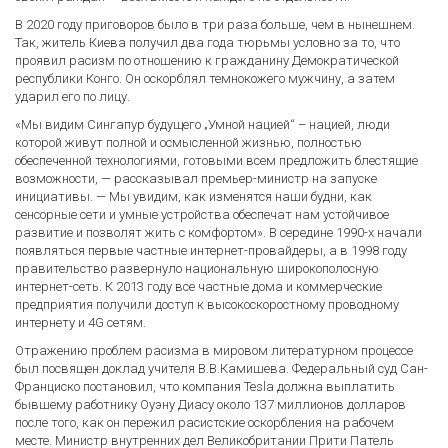
В 2020 году приговоров было в три раза больше, чем в нынешнем.
Так, житель Киева получил два года тюрьмы условно за то, что
проявил расизм по отношению к гражданину Демократической
республики Конго. Он оскорблял темнокожего мужчину, а затем
ударил его по лицу.
«Мы видим Сингапур будущего „Умной нацией“ – нацией, люди
которой живут полной и осмысленной жизнью, полностью
обеспеченной технологиями, готовыми всем предложить блестящие
возможности, — рассказывал премьер-министр на запуске
инициативы. — Мы увидим, как изменятся наши будни, как
сенсорные сети и умные устройства обеспечат нам устойчивое
развитие и позволят жить с комфортом». В середине 1990-х начали
появляться первые частные интернет-провайдеры, а в 1998 году
правительство развернуло национальную широкополосную
интернет-сеть. К 2013 году все частные дома и коммерческие
предприятия получили доступ к высокоскоростному проводному
интернету и 4G сетям.
Отражению проблем расизма в мировом литературном процессе
был посвящен доклад учителя В.В.Камишева. Федеральный суд Сан-
Франциско постановил, что компания Tesla должна выплатить
бывшему работнику Оуэну Диасу около 137 миллионов долларов
после того, как он пережил расистские оскорбления на рабочем
месте. Министр внутренних дел Великобритании Прити Патель