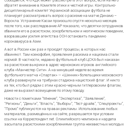
Сообщается, что КДК может рассмотреть этот вопрос, если на него
обратят внимание в Комитете этики и честной игры. Контрольно-
дисциплинарный комитет Украинской ассоциации футбола не
планирует рассматривать вопрос о расизме на матче Динамо –
Ворскла. Устранение Касаи произошло спустя несколько месяцев
после того, как расследование AP показало, что десятки сотрудников
обвинили его в расистском, оскорбительном и неэтическом поведении,
взорвавшем усилия агентства ООН остановить пандемию
коронавируса в Азии.
А вот в России как раз и проходят процессы, в которых нас
обвиняют. Там ксенофобия, проявления расизма и нацизма стали
нормой. В частности, недавно футбольный клуб ЦСКА был наказан
за расистские выкрики в адрес чернокожих игроков английского
клуба «Манчестер Сити». А на минувшей неделе во время
футбольного матча «Спартак» — «Шинник» болельщики московского
клуба развернули на трибунах стадиона нацистский флаг. И никто
из тех, кто был рядом с этим красно-черным гитлеровским флагом,
даже не выразил возмущение по этому поводу.
Новости с пометками “Мнение”, “Экспертиза”, “Заявление”,
“Регионы”, “Деньги”, “Власть”, “Выборы”, “Тест-драйв”, “Спецпроекты”,
“Промо” публикуются на правах рекламы. Использование любых
материалов, размещённых на сайте, разрешается при условии
ссылки на Корреспондент.net. Олимпийского чемпиона и нардепа
засыпала расистскими оскорблениями группа неизвестных молодых