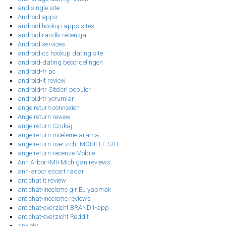
and single site
Android apps
android hookup apps sites
android randki recenzja
Android services
android-cs hookup dating site
android-dating beoordelingen
android-fr pc
android-it review
android-tr Siteleri populer
android-tr yorumlar
angelreturn connexion
Angelreturn review
angelreturn Szukaj
angelreturn-inceleme arama
angelreturn-overzicht MOBIELE SITE
angelreturn-recenze Mobile
Ann Arbor+MI+Michigan reviews
ann-arbor escort radar
antichat it review
antichat-inceleme giriЕџ yapmak
antichat-inceleme reviews
antichat-overzicht BRAND1-app
antichat-overzicht Reddit
anxiety