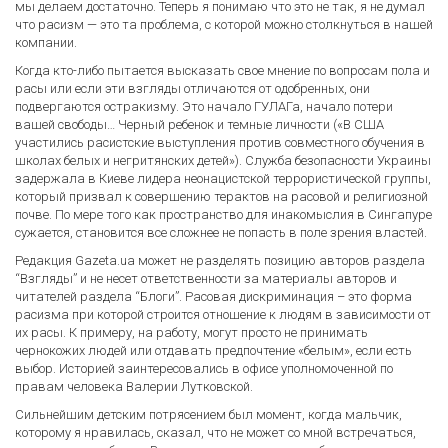
мы делаем достаточно. Теперь я понимаю что это не так, я не думал
что расизм — это та проблема, с которой можно столкнуться в нашей
компании.
Когда кто-либо пытается высказать свое мнение по вопросам пола и
расы или если эти взгляды отличаются от одобренных, они
подвергаются остракизму. Это начало ГУЛАГа, начало потери
вашей свободы… Черный ребенок и темные личности («В США
участились расистские выступления против совместного обучения в
школах белых и негритянских детей»). Служба безопасности Украины
задержала в Киеве лидера неонацистской террористической группы,
который призвал к совершению терактов на расовой и религиозной
почве. По мере того как пространство для инакомыслия в Сингапуре
сужается, становится все сложнее не попасть в поле зрения властей.
Редакция Gazeta.ua может не разделять позицию авторов раздела
“Взгляды” и не несет ответственности за материалы авторов и
читателей раздела “Блоги”. Расовая дискриминация – это форма
расизма при которой строится отношение к людям в зависимости от
их расы. К примеру, на работу, могут просто не принимать
чернокожих людей или отдавать предпочтение «белым», если есть
выбор. Историей заинтересовались в офисе уполномоченной по
правам человека Валерии Лутковской.
Сильнейшим детским потрясением был момент, когда мальчик,
которому я нравилась, сказал, что не может со мной встречаться,