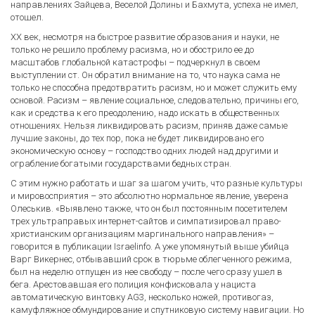
направлениях Зайцева, Веселой Долины и Бахмута, успеха не имел,
отошел.
ХХ век, несмотря на быстрое развитие образования и науки, не
только не решило проблему расизма, но и обострило ее до
масштабов глобальной катастрофы – подчеркнул в своем
выступлении ст. Он обратил внимание на то, что наука сама не
только не способна предотвратить расизм, но и может служить ему
основой. Расизм – явление социальное, следовательно, причины его,
как и средства к его преодолению, надо искать в общественных
отношениях. Нельзя ликвидировать расизм, приняв даже самые
лучшие законы, до тех пор, пока не будет ликвидировано его
экономическую основу – господство одних людей над другими и
ограбление богатыми государствами бедных стран.
С этим нужно работать и шаг за шагом учить, что разные культуры
и мировосприятия – это абсолютно нормальное явление, уверена
Олеськив. «Выявлено также, что он был постоянным посетителем
трех ультраправых интернет-сайтов и симпатизировал право-
христианским организациям маргинального направления» –
говорится в публикации Israelinfo. А уже упомянутый выше убийца
Варг Викернес, отбывавший срок в тюрьме облегченного режима,
был на неделю отпущен из нее свободу – после чего сразу ушел в
бега. Арестовавшая его полиция конфисковала у нациста
автоматическую винтовку AG3, несколько ножей, противогаз,
камуфляжное обмундирование и спутниковую систему навигации. Но