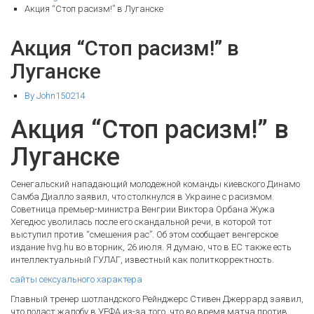
Акция “Стоп расизм!” в Луганске
Акция “Стоп расизм!” в
Луганске
By John150214
Акция “Стоп расизм!” в
Луганске
Сенегальский нападающий молодежной команды киевского Динамо
Самба Диалло заявил, что столкнулся в Украине с расизмом.
Советница премьер-министра Венгрии Виктора Орбана Жужа
Хегедюс уволилась после его скандальной речи, в которой тот
выступил против “смешения рас”. Об этом сообщает венгерское
издание hvg.hu во вторник, 26 июля. Я думаю, что в ЕС также есть
интеллектуальный ГУЛАГ, известный как политкорректность.
сайты сексуального характера
Главный тренер шотландского Рейнджерс Стивен Джеррард заявил,
что подаст жалобу в УЕФА из-за того, что во время матча против