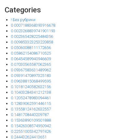
Categories
! Без рубрики
0.0007188368393916678
0.0023268839741901193
0.002365428225484356
0.009853323253220858
0.05060088111172656
0.05862154086710525
0.06454589940946609
0.07030565587062365
0.09367583631489962
0.09391470897325183
0.09638815068499595
0.10181240582632156
0.10403284341212138
0.12052478983094461
0.12839062591446115
0.13558124162632557
0.1481708440209787
0.15363890109501888
0.15426308574950942
0.22551005342797426
0.244432624413651