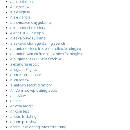
aisle opiniones
Aisle review
aisle sign in
Aisle visitors
aisle-inceleme uygulama
akron escort directory
Akron+OH+Ohio app
Alaska payday loans
alaska-anchorage-dating search
albanian-brides free online sites for singles
albanian-women free online sites for singles
Albuquerque+TX+Texas mobile
alexandria escort
allegiant Flights
allen escort service
allen review
allentown escort directory
Alt Com hookup dating apps
alt review
alt test
Alt.com reddit
Alt.com test
altcom fr dating
altcom pl review
alterslucke-dating-sites erfahrung