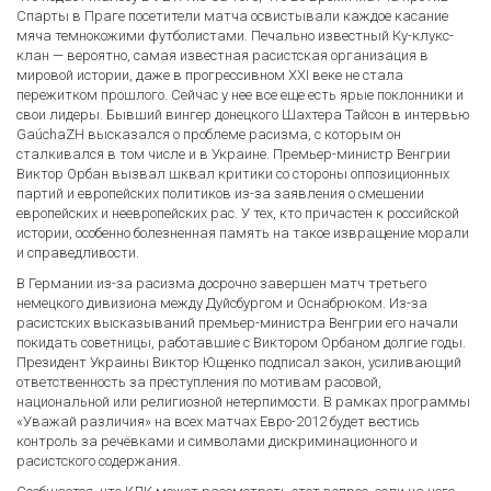
Спарты в Праге посетители матча освистывали каждое касание
мяча темнокожими футболистами. Печально известный Ку-клукс-
клан — вероятно, самая известная расистская организация в
мировой истории, даже в прогрессивном XXI веке не стала
пережитком прошлого. Сейчас у нее все еще есть ярые поклонники и
свои лидеры. Бывший вингер донецкого Шахтера Тайсон в интервью
GaúchaZH высказался о проблеме расизма, с которым он
сталкивался в том числе и в Украине. Премьер-министр Венгрии
Виктор Орбан вызвал шквал критики со стороны оппозиционных
партий и европейских политиков из-за заявления о смешении
европейских и неевропейских рас. У тех, кто причастен к российской
истории, особенно болезненная память на такое извращение морали
и справедливости.
В Германии из-за расизма досрочно завершен матч третьего
немецкого дивизиона между Дуйсбургом и Оснабрюком. Из-за
расистских высказываний премьер-министра Венгрии его начали
покидать советницы, работавшие с Виктором Орбаном долгие годы.
Президент Украины Виктор Ющенко подписал закон, усиливающий
ответственность за преступления по мотивам расовой,
национальной или религиозной нетерпимости. В рамках программы
«Уважай различия» на всех матчах Евро-2012 будет вестись
контроль за речёвками и символами дискриминационного и
расистского содержания.