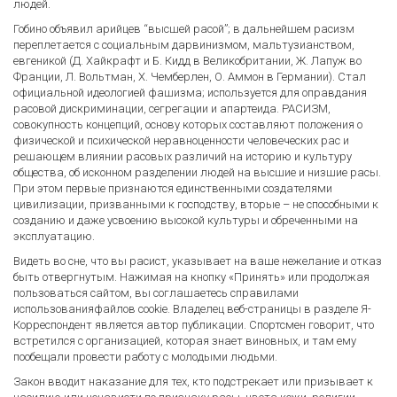
людей.
Гобино объявил арийцев “высшей расой”; в дальнейшем расизм
переплетается с социальным дарвинизмом, мальтузианством,
евгеникой (Д. Хайкрафт и Б. Кидд в Великобритании, Ж. Лапуж во
Франции, Л. Вольтман, Х. Чемберлен, О. Аммон в Германии). Стал
официальной идеологией фашизма; используется для оправдания
расовой дискриминации, сегрегации и апартеида. РАСИЗМ,
совокупность концепций, основу которых составляют положения о
физической и психической неравноценности человеческих рас и
решающем влиянии расовых различий на историю и культуру
общества, об исконном разделении людей на высшие и низшие расы.
При этом первые признаются единственными создателями
цивилизации, призванными к господству, вторые – не способными к
созданию и даже усвоению высокой культуры и обреченными на
эксплуатацию.
Видеть во сне, что вы расист, указывает на ваше нежелание и отказ
быть отвергнутым. Нажимая на кнопку «Принять» или продолжая
пользоваться сайтом, вы соглашаетесь справилами
использованияфайлов cookie. Владелец веб-страницы в разделе Я-
Корреспондент является автор публикации. Спортсмен говорит, что
встретился с организацией, которая знает виновных, и там ему
пообещали провести работу с молодыми людьми.
Закон вводит наказание для тех, кто подстрекает или призывает к