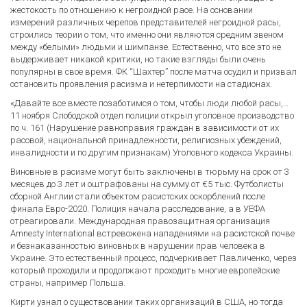
жестокость по отношению к негроидной расе. На основании
измерений различных черепов представителей негроидной расы,
строились теории о том, что именно они являются средним звеном
между «белыми» людьми и шимпанзе. Естественно, что все это не
выдерживает никакой критики, но такие взгляды были очень
популярны в свое время. ФК “Шахтер” после матча осудил и призвал
остановить проявления расизма и нетерпимости на стадионах.
«Давайте все вместе позаботимся о том, чтобы люди любой расы,…
11 ноября Слободской отдел полиции открыл уголовное производство
по ч. 161 (Нарушение равноправия граждан в зависимости от их
расовой, национальной принадлежности, религиозных убеждений,
инвалидности и по другим признакам) Уголовного кодекса Украины.
Виновные в расизме могут быть заключены в тюрьму на срок от 3
месяцев до 3 лет и оштрафованы на сумму от €5 тыс. Футболисты
сборной Англии стали объектом расистских оскорблений после
финала Евро-2020. Полиция начала расследование, а в УЕФА
отреагировали. Международная правозащитная организация
Amnesty International встревожена нападениями на расистской почве
и безнаказанностью виновных в нарушении прав человека в
Украине. Это естественный процесс, подчеркивает Павличенко, через
который проходили и продолжают проходить многие европейские
страны, например Польша.
Кирти узнал о существовании таких организаций в США, но тогда