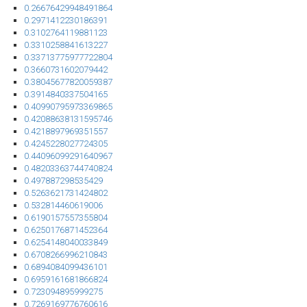
0.26676429948491864
0.2971412230186391
0.3102764119881123
0.3310258841613227
0.33713775977722804
0.3660731602079442
0.38045677820059387
0.3914840337504165
0.40990795973369865
0.42088638131595746
0.4218897969351557
0.4245228027724305
0.44096099291640967
0.48203363744740824
0.497887298535429
0.5263621731424802
0.532814460619006
0.6190157557355804
0.6250176871452364
0.6254148040033849
0.6708266996210843
0.6894084099436101
0.6959161681866824
0.723094895999275
0.7269169776760616