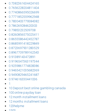
0.7382361634424165
0.7656228204811404
0.7740866595026699
0.7771852559962948
0.7830403779384382
0.786269284620303
0.79853232509708
0.8260856575025411
0.8655586442452787
0.8685991418229849
0.8723697931283529
0.8967709789162543
0.91389143472891
0.9196547363197344
0.9259861774828386
0.9465421035682369
0.9490829465241687
0.974616330441036
1
10 Deposit best online gambling canada
100 online payday loan
12 month installment loans
12 months installment loans
123helpme
1503