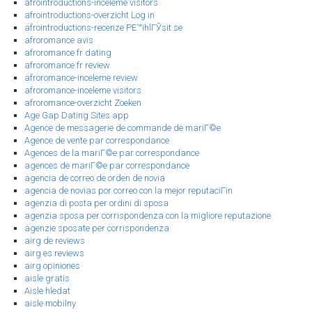
afrointroductions-inceleme visitors
afrointroductions-overzicht Log in
afrointroductions-recenze PЕ™ihlГЎsit se
afroromance avis
afroromance fr dating
afroromance fr review
afroromance-inceleme review
afroromance-inceleme visitors
afroromance-overzicht Zoeken
Age Gap Dating Sites app
Agence de messagerie de commande de mariГ©e
Agence de vente par correspondance
Agences de la mariГ©e par correspondance
agences de mariГ©e par correspondance
agencia de correo de orden de novia
agencia de novias por correo con la mejor reputaciГіn
agenzia di posta per ordini di sposa
agenzia sposa per corrispondenza con la migliore reputazione
agenzie sposate per corrispondenza
airg de reviews
airg es reviews
airg opiniones
aisle gratis
Aisle hledat
aisle mobilny