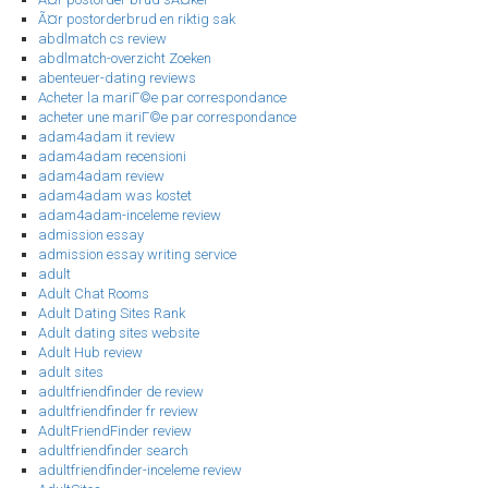
Ã¤r postorderbrud en riktig sak
abdlmatch cs review
abdlmatch-overzicht Zoeken
abenteuer-dating reviews
Acheter la mariГ©e par correspondance
acheter une mariГ©e par correspondance
adam4adam it review
adam4adam recensioni
adam4adam review
adam4adam was kostet
adam4adam-inceleme review
admission essay
admission essay writing service
adult
Adult Chat Rooms
Adult Dating Sites Rank
Adult dating sites website
Adult Hub review
adult sites
adultfriendfinder de review
adultfriendfinder fr review
AdultFriendFinder review
adultfriendfinder search
adultfriendfinder-inceleme review