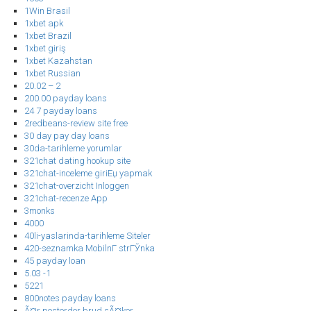
1Win Brasil
1xbet apk
1xbet Brazil
1xbet giriş
1xbet Kazahstan
1xbet Russian
20.02 – 2
200.00 payday loans
24 7 payday loans
2redbeans-review site free
30 day pay day loans
30da-tarihleme yorumlar
321chat dating hookup site
321chat-inceleme giriЕџ yapmak
321chat-overzicht Inloggen
321chat-recenze App
3monks
4000
40li-yaslarinda-tarihleme Siteler
420-seznamka MobilnГ­ strГЎnka
45 payday loan
5.03 -1
5221
800notes payday loans
Ã¤r postorder brud sÃ¤ker