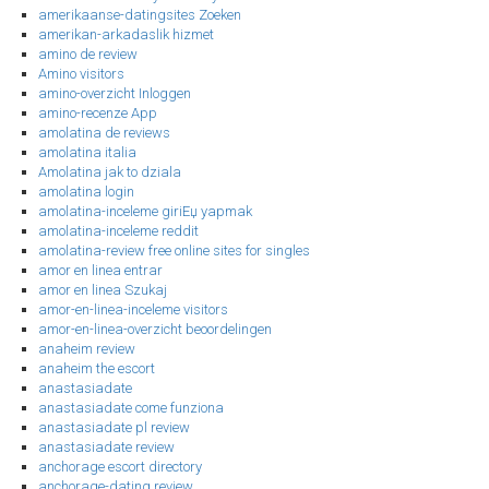
amerikaanse-datingsites Zoeken
amerikan-arkadaslik hizmet
amino de review
Amino visitors
amino-overzicht Inloggen
amino-recenze App
amolatina de reviews
amolatina italia
Amolatina jak to dziala
amolatina login
amolatina-inceleme giriЕџ yapmak
amolatina-inceleme reddit
amolatina-review free online sites for singles
amor en linea entrar
amor en linea Szukaj
amor-en-linea-inceleme visitors
amor-en-linea-overzicht beoordelingen
anaheim review
anaheim the escort
anastasiadate
anastasiadate come funziona
anastasiadate pl review
anastasiadate review
anchorage escort directory
anchorage-dating review