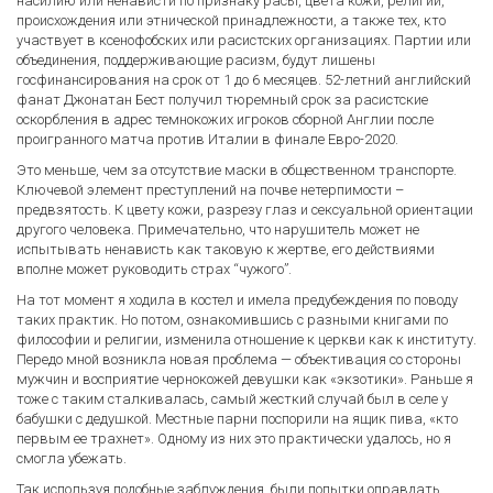
насилию или ненависти по признаку расы, цвета кожи, религии,
происхождения или этнической принадлежности, а также тех, кто
участвует в ксенофобских или расистских организациях. Партии или
объединения, поддерживающие расизм, будут лишены
госфинансирования на срок от 1 до 6 месяцев. 52-летний английский
фанат Джонатан Бест получил тюремный срок за расистские
оскорбления в адрес темнокожих игроков сборной Англии после
проигранного матча против Италии в финале Евро-2020.
Это меньше, чем за отсутствие маски в общественном транспорте.
Ключевой элемент преступлений на почве нетерпимости –
предвзятость. К цвету кожи, разрезу глаз и сексуальной ориентации
другого человека. Примечательно, что нарушитель может не
испытывать ненависть как таковую к жертве, его действиями
вполне может руководить страх “чужого”.
На тот момент я ходила в костел и имела предубеждения по поводу
таких практик. Но потом, ознакомившись с разными книгами по
философии и религии, изменила отношение к церкви как к институту.
Передо мной возникла новая проблема — объективация со стороны
мужчин и восприятие чернокожей девушки как «экзотики». Раньше я
тоже с таким сталкивалась, самый жесткий случай был в селе у
бабушки с дедушкой. Местные парни поспорили на ящик пива, «кто
первым ее трахнет». Одному из них это практически удалось, но я
смогла убежать.
Так используя подобные заблуждения, были попытки оправдать