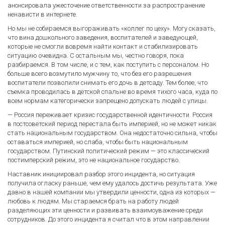
анонсировала ужесточение ответственности за распространение
ненависти в интернете.
Но мы не собираемся выгораживать «коллег по цеху». Могу сказать,
что вина дошкольного заведения, воспитателей и заведующей,
которые не смогли вовремя найти контакт и стабилизировать
ситуацию очевидна. С остальным мы, честно говоря, пока
разбираемся. В том числе, и с тем, как поступить с персоналом. Но
больше всего возмутило мужчину то, что без его разрешения
воспитатели позволили снимать его дочь в детсаду. Тем более, что
съемка проводилась в детской спальне во время тихого часа, куда по
всем нормам категорически запрещено допускать людей с улицы.
— Россия переживает кризис государственной идентичности. Россия
в постсоветский период перестала быть империей, но не может никак
стать национальным государством. Она недостаточно сильна, чтобы
оставаться империей, но слаба, чтобы быть национальным
государством. Путинский политический режим — это классический
постимперский режим, это не национальное государство.
Наставник инициировал разбор этого инцидента, но ситуация
получила огласку раньше, чем ему удалось достичь результата. Уже
давно в нашей компании мы утвердили ценности, одна из которых —
любовь к людям. Мы стараемся брать на работу людей
разделяющих эти ценности и развивать взаимоуважение среди
сотрудников. До этого инцидента я считал что в этом направлении