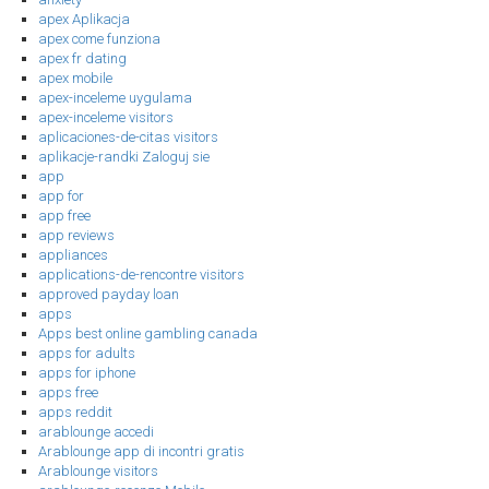
apex Aplikacja
apex come funziona
apex fr dating
apex mobile
apex-inceleme uygulama
apex-inceleme visitors
aplicaciones-de-citas visitors
aplikacje-randki Zaloguj sie
app
app for
app free
app reviews
appliances
applications-de-rencontre visitors
approved payday loan
apps
Apps best online gambling canada
apps for adults
apps for iphone
apps free
apps reddit
arablounge accedi
Arablounge app di incontri gratis
Arablounge visitors