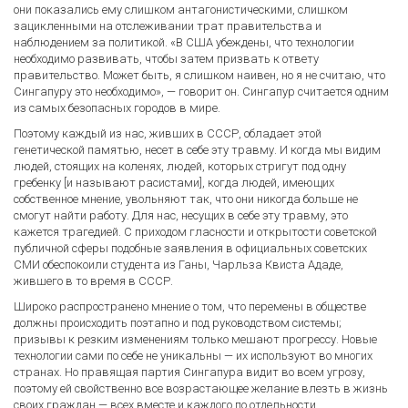
они показались ему слишком антагонистическими, слишком
зацикленными на отслеживании трат правительства и
наблюдением за политикой. «В США убеждены, что технологии
необходимо развивать, чтобы затем призвать к ответу
правительство. Может быть, я слишком наивен, но я не считаю, что
Сингапуру это необходимо», — говорит он. Сингапур считается одним
из самых безопасных городов в мире.
Поэтому каждый из нас, живших в СССР, обладает этой
генетической памятью, несет в себе эту травму. И когда мы видим
людей, стоящих на коленях, людей, которых стригут под одну
гребенку [и называют расистами], когда людей, имеющих
собственное мнение, увольняют так, что они никогда больше не
смогут найти работу. Для нас, несущих в себе эту травму, это
кажется трагедией. С приходом гласности и открытости советской
публичной сферы подобные заявления в официальных советских
СМИ обеспокоили студента из Ганы, Чарльза Квиста Ададе,
жившего в то время в СССР.
Широко распространено мнение о том, что перемены в обществе
должны происходить поэтапно и под руководством системы;
призывы к резким изменениям только мешают прогрессу. Новые
технологии сами по себе не уникальны — их используют во многих
странах. Но правящая партия Сингапура видит во всем угрозу,
поэтому ей свойственно все возрастающее желание влезть в жизнь
своих граждан — всех вместе и каждого по отдельности.