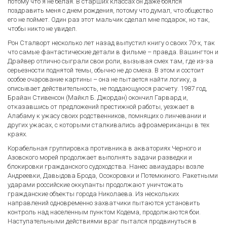
потому что я не белая. В старших классах он даже боялся
поздравить меня с днем рождения, потому что думал, что общество
его не поймет. Один раз этот мальчик сделал мне подарок, но так,
чтобы никто не увидел.
Рон Сталворт несколько лет назад выпустил книгу о своих 70-х, так
что самые фантастические детали в фильме – правда. Вашингтон и
Драйвер отлично сыграли свои роли, вызывая смех там, где из-за
серьезности поднятой темы, обычно не до смеха. В этом и состоит
особое очарование картины – она не пытается найти логику, а
описывает действительность, не поддающуюся расчету. 1987 год,
Брайан Стивенсон (Майкл Б. Джордан) окончил Гарвард и,
отказавшись от предложений престижной работы, уезжает в
Алабаму к ужасу своих родственников, помнящих о линчевании и
других ужасах, с которыми сталкивались афроамериканцы в тех
краях.
Корабельная группировка противника в акваториях Черного и
Азовского морей продолжает выполнять задачи разведки и
блокировки гражданского судоходства. Нанес авиаудары возле
Андреевки, Давыдова Брода, Осокоровки и Потемкиного. Ракетными
ударами российские оккупанты продолжают уничтожать
гражданские объекты города Николаева. Из нескольких
направлений одновременно захватчики пытаются установить
контроль над населенным пунктом Кодема, продолжаются бои.
Наступательными действиями враг пытался продвинуться в