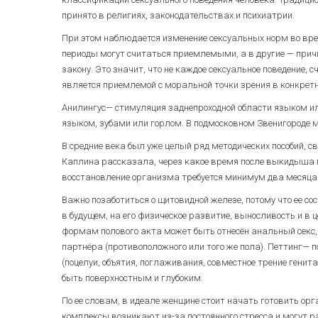
принято в религиях, законодательствах и психиатрии.
При этом наблюдается изменение сексуальных норм во време
периоды могут считаться приемлемыми, а в другие — прич
закону. Это значит, что не каждое сексуальное поведение
является приемлемой с моральной точки зрения в конкрет
Анилингус— стимуляция заднепроходной области языком или
языком, зубами или горлом. В подмосковном Звенигороде 
В средние века был уже целый ряд методических пособий, с
Каплина рассказала, через какое время после выкидыша 
восстановление организма требуется минимум два месяца
Важно позаботиться о щитовидной железе, потому что ее со
в будущем, на его физическое развитие, выносливость и в 
формам полового акта может быть отнесён анальный секс, 
партнёра (противоположного или того же пола). Петтинг—
(поцелуи, объятия, поглаживания, совместное трение генита
быть поверхностным и глубоким.
По ее словам, в идеале женщине стоит начать готовить орга
комплексы возникают из-за постоянного стресса и могут р