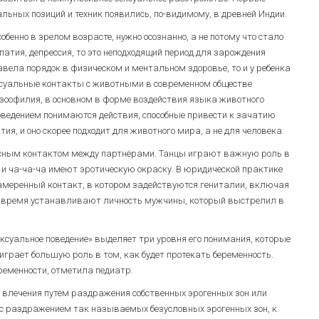
льных позиций и техник появились, по-видимому, в древней Индии.
бенно в зрелом возрасте, нужно осознанно, а не потому что стало
патия, депрессия, то это неподходящий период для зарождения
авела порядок в физическом и ментальном здоровье, то и у ребенка
ксуальные контакты с животными в современном обществе
зоофилия, в основном в форме воздействия языка животного
оведением понимаются действия, способные привести к зачатию
тия, и оно скорее подходит для животного мира, а не для человека.
есным контактом между партнёрами. Танцы играют важную роль в
 и ча-ча-ча имеют эротическую окраску. В юридической практике
амеренный контакт, в котором задействуются гениталии, включая
е время устанавливают личность мужчины, который выстрелил в
ексуальное поведение» выделяет три уровня его понимания, которые
играет большую роль в том, как будет протекать беременность.
ременности, отметила педиатр.
влечения путём раздражения собственных эрогенных зон или
 с раздражением так называемых безусловных эрогенных зон, к