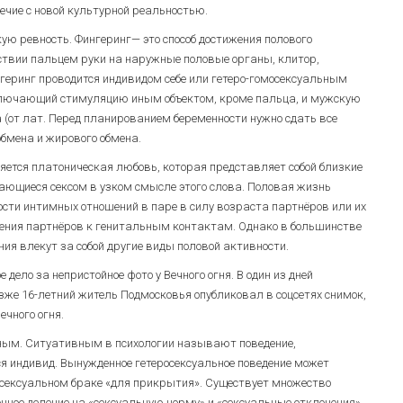
ечие с новой культурной реальностью.
ю ревность. Фингеринг— это способ достижения полового
ствии пальцем руки на наружные половые органы, клитор,
геринг проводится индивидом себе или гетеро-гомосексуальным
включающий стимуляцию иным объектом, кроме пальца, и мужскую
 (от лат. Перед планированием беременности нужно сдать все
обмена и жирового обмена.
ется платоническая любовь, которая представляет собой близкие
ающиеся сексом в узком смысле этого слова. Половая жизнь
сти интимных отношений в паре в силу возраста партнёров или их
мления партнёров к генитальным контактам. Однако в большинстве
ия влекут за собой другие виды половой активности.
дело за непристойное фото у Вечного огня. В один из дней
же 16-летний житель Подмосковья опубликовал в соцсетях снимок,
ечного огня.
вным. Ситуативным в психологии называют поведение,
я индивид. Вынужденное гетеросексуальное поведение может
осексуальном браке «для прикрытия». Существует множество
нное деление на «сексуальную норму» и «сексуальные отклонения»