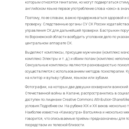
которым относятся гениталии, но могут подвергаться стиму
английском языке первое употребление слова «секс» в знач
Поэтому, по ее словам, важно придерживаться здоровой и
проверку. Следственные органы СУ СК России ходатайство
управления СК для дальнейшей проверки. Бастрыкин поруч
по Воронежской области возбудить уголовное дело по указа
центральном аппарате СК.
Выделяют комплексы, присущие мужчинам (комплекс мачо, 
комплекс Электры и т. д.) и обоим полам (комплекс неполн
Сексуальные комплексы являются разновидностью психолог
осуществляется с использованием методов психотерапии. 
на клитор и вульву губами, языком или зубами.
Фотографии, на которых две девушки осквернили воинский
Отечественной войны в Калаче, распространились в социал
доступен по лицензии Creative Commons Attribution-ShareAl
условия.Подробнее см. На рубеже XIX и XX веков несколько
Наиболее известна «Камасутра» Ватсьяяна и несколько мен
говорится, что описываемые приёмы предназначены для 
посредством их телесной близости.