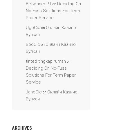
Betwinner PT
Deciding On
on
No-Fuss Solutions For Term
Paper Service
UgoCic
Онлайн Казино
on
Вулкан
BooCic
Онлайн Казино
on
Вулкан
tinted tingkap rumah
on
Deciding On No-Fuss
Solutions For Term Paper
Service
JaneCic
Онлайн Казино
on
Вулкан
ARCHIVES