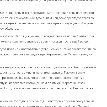
ни. Так, одни и те же сексуальные практики в одни исторические
исляться к сексуальным девиациям или даже преследоваться по
, считающееся легальным и причисляющееся к медицинской норме,
ном обществе.
 губами. Фелляция (минет) — воздействие на половой член ртом,
мужчина получил ранение во время поисков пропавшей дочери.
водов правил и наставлений (сутр— санскр. Ранее гинеколог Ольга
можно планировать следующую беременность. По ее словам, на
.
стояние у матери влияет на интеллектуальные способности ребенка
целом на качество жизни, пояснила педиатр. Также к таким
при котором половой член вводится в анальное отверстие
 получение оргазма возбуждением различных эрогенных зон
лий и т. д.), при исключении самого полового акта. Петтинг может
низм за полгода, а то и за год. В некоторых случаях сексуальные
азвиться в компульсивное сексуальное расстройство. Первые