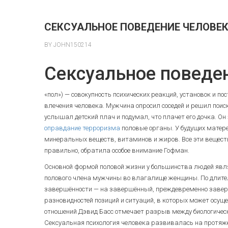
СЕКСУАЛЬНОЕ ПОВЕДЕНИЕ ЧЕЛОВЕ
BY JOHN150214
Сексуальное поведе
«пол») — совокупность психических реакций, установок и п
влечения человека. Мужчина опросил соседей и решил поиск
услышал детский плач и подумал, что плачет его дочка. Он
оправдание терроризма
половые органы. У будущих матере
минеральных веществ, витаминов и жиров. Все эти вещест
правильно, обратила особое внимание Гофман.
Основной формой половой жизни у большинства людей являе
полового члена мужчины во влагалище женщины. По длител
завершённости — на завершённый, преждевременно завер
разновидностей позиций и ситуаций, в которых может осущ
отношений Дэвид Басс отмечает разрыв между биологичес
Сексуальная психология человека развивалась на протяж