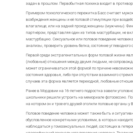
задач в прошлом. Первобытная психика входит в противор
Примером психологического пережитка Басс считает мужску
возбуждения женщины и её половой стимуляции при воздей
влагалище, или на задний проход женщины (мужчины). Фин
партнёром, представляя один из типов мастурбации, не 
мастурбацию. Сексуальное или половое поведение человека
анализы, проверить уровень белка, состояние углеводного 
Первой среди экстрагенитальных форм половой жизни явля
(любовные) отношения между двумя людьми, не сопровожд
может ограничиваться этой формой по причине невозможно
состояния здоровья, либо при отсутствии взаимного стре
случаев эта форма является переходной, любовные отношен
Ранее в Мордовии на 16-летнего подростка завели уголовное 
школьники решили устроить на мемориале фотосессию. Поз
на котором он и трое его друзей оголили половые органы у В
Половое поведение человека может также быть и ситуати
обусловленное конкретными условиями, в которых находитс
наблюдаться у гомосексуальных людей, состоящих в гетер
классификаций сексуального поведения человека. Традицио