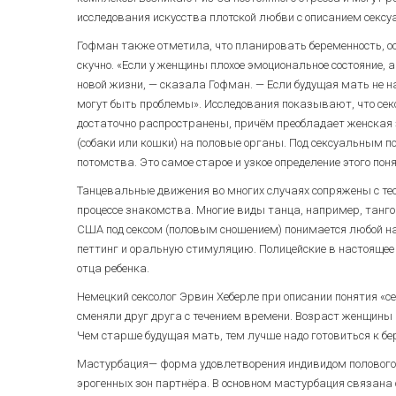
исследования искусства плотской любви с описанием сексуа
Гофман также отметила, что планировать беременность, осо
скучно. «Если у женщины плохое эмоциональное состояние, а
новой жизни, — сказала Гофман. — Если будущая мать не н
могут быть проблемы». Исследования показывают, что се
достаточно распространены, причём преобладает женская 
(собаки или кошки) на половые органы. Под сексуальным п
потомства. Это самое старое и узкое определение этого поня
Танцевальные движения во многих случаях сопряжены с т
процессе знакомства. Многие виды танца, например, танго
США под сексом (половым сношением) понимается любой н
петтинг и оральную стимуляцию. Полицейские в настояще
отца ребенка.
Немецкий сексолог Эрвин Хеберле при описании понятия «с
сменяли друг друга с течением времени. Возраст женщины 
Чем старше будущая мать, тем лучше надо готовиться к бе
Мастурбация— форма удовлетворения индивидом полового 
эрогенных зон партнёра. В основном мастурбация связана