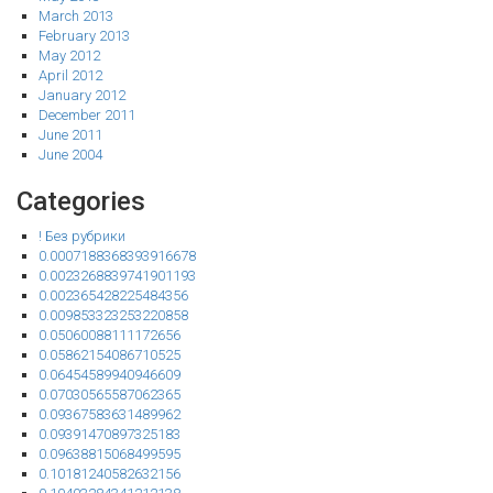
March 2013
February 2013
May 2012
April 2012
January 2012
December 2011
June 2011
June 2004
Categories
! Без рубрики
0.0007188368393916678
0.0023268839741901193
0.002365428225484356
0.009853323253220858
0.05060088111172656
0.05862154086710525
0.06454589940946609
0.07030565587062365
0.09367583631489962
0.09391470897325183
0.09638815068499595
0.10181240582632156