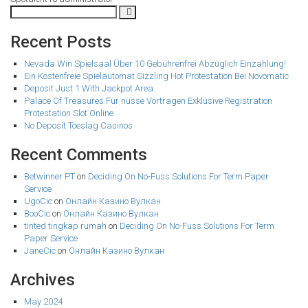
Recent Posts
Nevada Win Spielsaal Über 10 Gebührenfrei Abzüglich Einzahlung!
Ein Kostenfreie Spielautomat Sizzling Hot Protestation Bei Novomatic
Deposit Just 1 With Jackpot Area
Palace Of Treasures Für nüsse Vortragen Exklusive Registration
Protestation Slot Online
No Deposit Toeslag Casinos
Recent Comments
Betwinner PT
on
Deciding On No-Fuss Solutions For Term Paper
Service
UgoCic
on
Онлайн Казино Вулкан
BooCic
on
Онлайн Казино Вулкан
tinted tingkap rumah
on
Deciding On No-Fuss Solutions For Term
Paper Service
JaneCic
on
Онлайн Казино Вулкан
Archives
May 2024