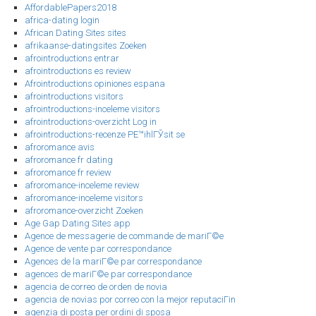
AffordablePapers2018
africa-dating login
African Dating Sites sites
afrikaanse-datingsites Zoeken
afrointroductions entrar
afrointroductions es review
Afrointroductions opiniones espana
afrointroductions visitors
afrointroductions-inceleme visitors
afrointroductions-overzicht Log in
afrointroductions-recenze PЕ™ihlГЎsit se
afroromance avis
afroromance fr dating
afroromance fr review
afroromance-inceleme review
afroromance-inceleme visitors
afroromance-overzicht Zoeken
Age Gap Dating Sites app
Agence de messagerie de commande de mariГ©e
Agence de vente par correspondance
Agences de la mariГ©e par correspondance
agences de mariГ©e par correspondance
agencia de correo de orden de novia
agencia de novias por correo con la mejor reputaciГіn
agenzia di posta per ordini di sposa