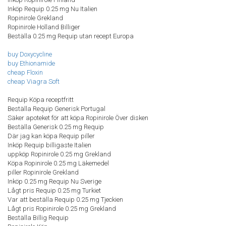
Inköp Requip 0.25 mg Nu Italien
Ropinirole Grekland
Ropinirole Holland Billiger
Beställa 0.25 mg Requip utan recept Europa
buy Doxycycline
buy Ethionamide
cheap Floxin
cheap Viagra Soft
Requip Köpa receptfritt
Beställa Requip Generisk Portugal
Säker apoteket för att köpa Ropinirole Över disken
Beställa Generisk 0.25 mg Requip
Där jag kan köpa Requip piller
Inköp Requip billigaste Italien
uppköp Ropinirole 0.25 mg Grekland
Köpa Ropinirole 0.25 mg Läkemedel
piller Ropinirole Grekland
Inköp 0.25 mg Requip Nu Sverige
Lågt pris Requip 0.25 mg Turkiet
Var att beställa Requip 0.25 mg Tjeckien
Lågt pris Ropinirole 0.25 mg Grekland
Beställa Billig Requip