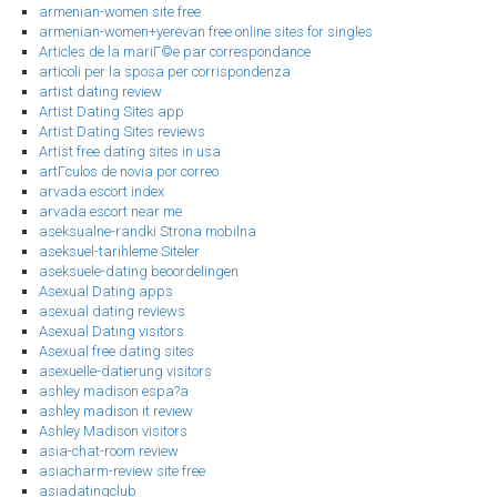
armenian-women site free
armenian-women+yerevan free online sites for singles
Articles de la mariГ©e par correspondance
articoli per la sposa per corrispondenza
artist dating review
Artist Dating Sites app
Artist Dating Sites reviews
Artist free dating sites in usa
artГ­culos de novia por correo
arvada escort index
arvada escort near me
aseksualne-randki Strona mobilna
aseksuel-tarihleme Siteler
aseksuele-dating beoordelingen
Asexual Dating apps
asexual dating reviews
Asexual Dating visitors
Asexual free dating sites
asexuelle-datierung visitors
ashley madison espa?a
ashley madison it review
Ashley Madison visitors
asia-chat-room review
asiacharm-review site free
asiadatingclub