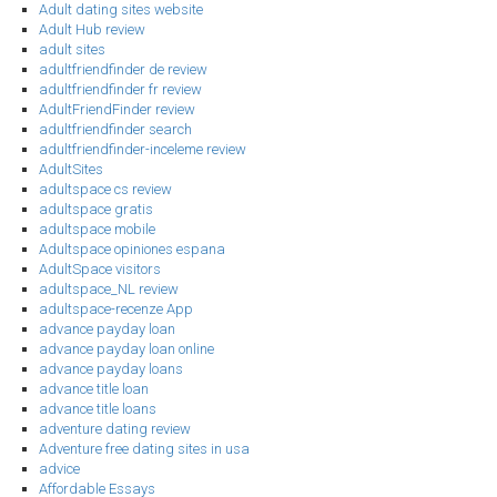
Adult dating sites website
Adult Hub review
adult sites
adultfriendfinder de review
adultfriendfinder fr review
AdultFriendFinder review
adultfriendfinder search
adultfriendfinder-inceleme review
AdultSites
adultspace cs review
adultspace gratis
adultspace mobile
Adultspace opiniones espana
AdultSpace visitors
adultspace_NL review
adultspace-recenze App
advance payday loan
advance payday loan online
advance payday loans
advance title loan
advance title loans
adventure dating review
Adventure free dating sites in usa
advice
Affordable Essays