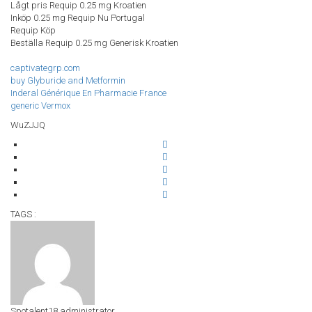
Lågt pris Requip 0.25 mg Kroatien
Inköp 0.25 mg Requip Nu Portugal
Requip Köp
Beställa Requip 0.25 mg Generisk Kroatien
captivategrp.com
buy Glyburide and Metformin
Inderal Générique En Pharmacie France
generic Vermox
WuZJJQ
TAGS :
Spotalent18
administrator