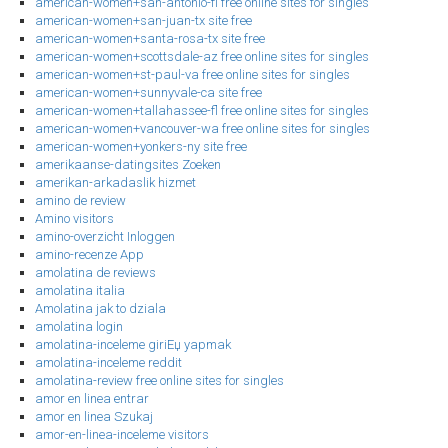
american-women+san-antonio-fl free online sites for singles
american-women+san-juan-tx site free
american-women+santa-rosa-tx site free
american-women+scottsdale-az free online sites for singles
american-women+st-paul-va free online sites for singles
american-women+sunnyvale-ca site free
american-women+tallahassee-fl free online sites for singles
american-women+vancouver-wa free online sites for singles
american-women+yonkers-ny site free
amerikaanse-datingsites Zoeken
amerikan-arkadaslik hizmet
amino de review
Amino visitors
amino-overzicht Inloggen
amino-recenze App
amolatina de reviews
amolatina italia
Amolatina jak to dziala
amolatina login
amolatina-inceleme giriЕџ yapmak
amolatina-inceleme reddit
amolatina-review free online sites for singles
amor en linea entrar
amor en linea Szukaj
amor-en-linea-inceleme visitors