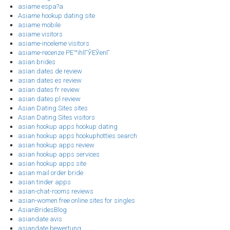
asiame espa?a
Asiame hookup dating site
asiame mobile
asiame visitors
asiame-inceleme visitors
asiame-recenze PЕ™ihlГЎЕЎenГ­
asian brides
asian dates de review
asian dates es review
asian dates fr review
asian dates pl review
Asian Dating Sites sites
Asian Dating Sites visitors
asian hookup apps hookup dating
asian hookup apps hookuphotties search
asian hookup apps review
asian hookup apps services
asian hookup apps site
asian mail order bride
asian tinder apps
asian-chat-rooms reviews
asian-women free online sites for singles
AsianBridesBlog
asiandate avis
asiandate bewertung