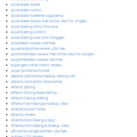
asiandate reddit
asiandate visitors
asiandate-inceleme uygulama
asiandate-review free online sites for singles
asiandating como funciona
AsianDating visitors
asiandating-overzicht Inloggen
asianfeels-review site free
asianladyonline-review site free
asianmelodies-review free online sites for singles
asianmelodies-review site free
aspergers-chat-rooms review
asya-tarihleme hizmet
ateista-seznamka hookup dating site
ateista-seznamka Seznamka
Atheist dating
Atheist Dating beoordeling
Atheist Dating dating
Athens+GA+Georgia hookup sites
atlanta escort radar
atlanta review
Atlanta+GA+Georgia app
Atlanta+GA+Georgia hookup sites
attractive-single-women site free
aubrey USA review