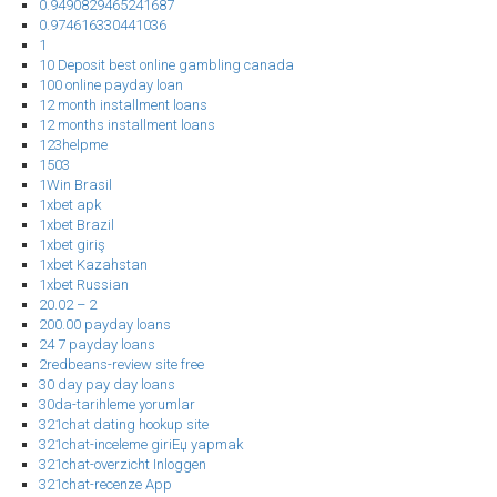
0.9490829465241687
0.974616330441036
1
10 Deposit best online gambling canada
100 online payday loan
12 month installment loans
12 months installment loans
123helpme
1503
1Win Brasil
1xbet apk
1xbet Brazil
1xbet giriş
1xbet Kazahstan
1xbet Russian
20.02 – 2
200.00 payday loans
24 7 payday loans
2redbeans-review site free
30 day pay day loans
30da-tarihleme yorumlar
321chat dating hookup site
321chat-inceleme giriЕџ yapmak
321chat-overzicht Inloggen
321chat-recenze App