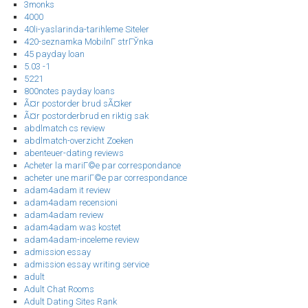
3monks
4000
40li-yaslarinda-tarihleme Siteler
420-seznamka MobilnГ­ strГЎnka
45 payday loan
5.03 -1
5221
800notes payday loans
Ã¤r postorder brud sÃ¤ker
Ã¤r postorderbrud en riktig sak
abdlmatch cs review
abdlmatch-overzicht Zoeken
abenteuer-dating reviews
Acheter la mariГ©e par correspondance
acheter une mariГ©e par correspondance
adam4adam it review
adam4adam recensioni
adam4adam review
adam4adam was kostet
adam4adam-inceleme review
admission essay
admission essay writing service
adult
Adult Chat Rooms
Adult Dating Sites Rank