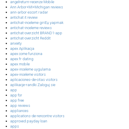
angelreturn-recenze Mobile
Ann Arbor+MI+Michigan reviews
ann-arbor escort radar
antichat it review
antichat-inceleme giriЕџ yapmak
antichat-inceleme reviews
antichat-overzicht BRAND1-app
antichat-overzicht Reddit
anxiety
apex Aplikacja
apex come funziona
apex fr dating
apex mobile
apex-inceleme uygulama
apex-inceleme visitors
aplicaciones-de-citas visitors
aplikacje-randki Zaloguj sie
app
app for
app free
app reviews
appliances
applications-de-rencontre visitors
approved payday loan
apps