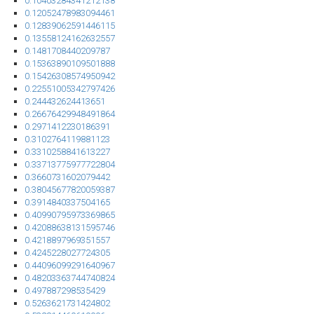
0.10403284341212138
0.12052478983094461
0.12839062591446115
0.13558124162632557
0.1481708440209787
0.15363890109501888
0.15426308574950942
0.22551005342797426
0.244432624413651
0.26676429948491864
0.2971412230186391
0.3102764119881123
0.3310258841613227
0.33713775977722804
0.3660731602079442
0.38045677820059387
0.3914840337504165
0.40990795973369865
0.42088638131595746
0.4218897969351557
0.4245228027724305
0.44096099291640967
0.48203363744740824
0.497887298535429
0.5263621731424802