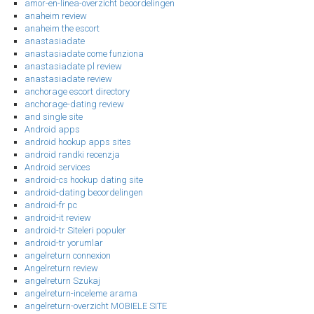
amor-en-linea-overzicht beoordelingen
anaheim review
anaheim the escort
anastasiadate
anastasiadate come funziona
anastasiadate pl review
anastasiadate review
anchorage escort directory
anchorage-dating review
and single site
Android apps
android hookup apps sites
android randki recenzja
Android services
android-cs hookup dating site
android-dating beoordelingen
android-fr pc
android-it review
android-tr Siteleri populer
android-tr yorumlar
angelreturn connexion
Angelreturn review
angelreturn Szukaj
angelreturn-inceleme arama
angelreturn-overzicht MOBIELE SITE