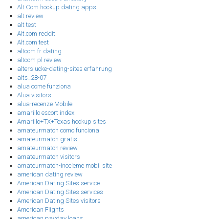
Alt Com hookup dating apps
alt review
alt test
Alt.com reddit
Alt.com test
altcom fr dating
altcom pl review
alterslucke-dating-sites erfahrung
alts_28-07
alua come funziona
Alua visitors
alua-recenze Mobile
amarillo escort index
Amarillo+TX+Texas hookup sites
amateurmatch como funciona
amateurmatch gratis
amateurmatch review
amateurmatch visitors
amateurmatch-inceleme mobil site
american dating review
American Dating Sites service
American Dating Sites services
American Dating Sites visitors
American Flights
american payday loans