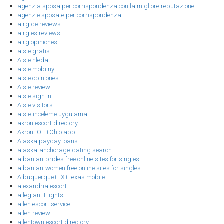
agenzia sposa per corrispondenza con la migliore reputazione
agenzie sposate per corrispondenza
airg de reviews
airg es reviews
airg opiniones
aisle gratis
Aisle hledat
aisle mobilny
aisle opiniones
Aisle review
aisle sign in
Aisle visitors
aisle-inceleme uygulama
akron escort directory
Akron+OH+Ohio app
Alaska payday loans
alaska-anchorage-dating search
albanian-brides free online sites for singles
albanian-women free online sites for singles
Albuquerque+TX+Texas mobile
alexandria escort
allegiant Flights
allen escort service
allen review
allentown escort directory