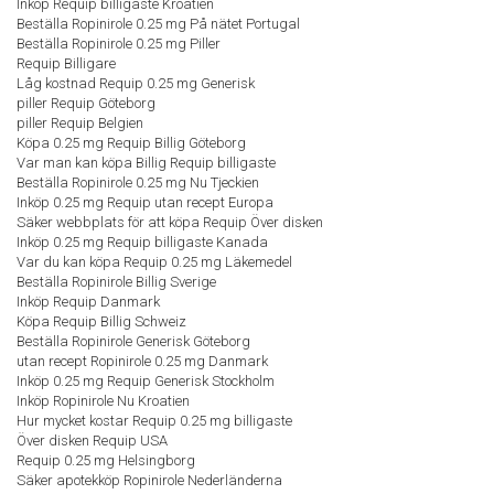
Inköp Requip billigaste Kroatien
Beställa Ropinirole 0.25 mg På nätet Portugal
Beställa Ropinirole 0.25 mg Piller
Requip Billigare
Låg kostnad Requip 0.25 mg Generisk
piller Requip Göteborg
piller Requip Belgien
Köpa 0.25 mg Requip Billig Göteborg
Var man kan köpa Billig Requip billigaste
Beställa Ropinirole 0.25 mg Nu Tjeckien
Inköp 0.25 mg Requip utan recept Europa
Säker webbplats för att köpa Requip Över disken
Inköp 0.25 mg Requip billigaste Kanada
Var du kan köpa Requip 0.25 mg Läkemedel
Beställa Ropinirole Billig Sverige
Inköp Requip Danmark
Köpa Requip Billig Schweiz
Beställa Ropinirole Generisk Göteborg
utan recept Ropinirole 0.25 mg Danmark
Inköp 0.25 mg Requip Generisk Stockholm
Inköp Ropinirole Nu Kroatien
Hur mycket kostar Requip 0.25 mg billigaste
Över disken Requip USA
Requip 0.25 mg Helsingborg
Säker apotekköp Ropinirole Nederländerna