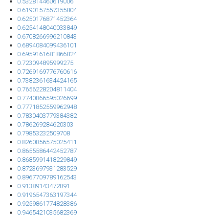
0.532814460619006
0.6190157557355804
0.6250176871452364
0.6254148040033849
0.6708266996210843
0.6894084099436101
0.6959161681866824
0.723094895999275
0.7269169776760616
0.7382361634424165
0.7656228204811404
0.7740866595026699
0.7771852559962948
0.7830403779384382
0.786269284620303
0.79853232509708
0.8260856575025411
0.8655586442452787
0.8685991418229849
0.8723697931283529
0.8967709789162543
0.91389143472891
0.9196547363197344
0.9259861774828386
0.9465421035682369