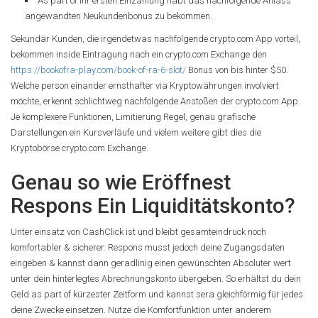
As part of ihr ersten Einzahlung habt das nachfolgende Anlass
angewandten Neukundenbonus zu bekommen.
Sekundär Kunden, die irgendetwas nachfolgende crypto.com App vorteil,
bekommen inside Eintragung nach ein crypto.com Exchange den
https://bookofra-play.com/book-of-ra-6-slot/
Bonus von bis hinter $50.
Welche person einander ernsthafter via Kryptowährungen involviert
möchte, erkennt schlichtweg nachfolgende Anstoßen der crypto.com App.
Je komplexere Funktionen, Limitierung Regel, genau grafische
Darstellungen ein Kursverläufe und vielem weitere gibt dies die
Kryptobörse crypto.com Exchange.
Genau so wie Eröffnest
Respons Ein Liquiditätskonto?
Unter einsatz von CashClick ist und bleibt gesamteindruck noch
komfortabler & sicherer. Respons musst jedoch deine Zugangsdaten
eingeben & kannst dann geradlinig einen gewünschten Absoluter wert
unter dein hinterlegtes Abrechnungskonto übergeben. So erhältst du dein
Geld as part of kürzester Zeitform und kannst sera gleichförmig für jedes
deine Zwecke einsetzen. Nutze die Komfortfunktion unter anderem