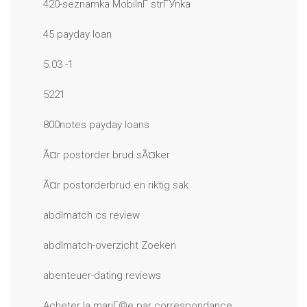
420-seznamka MobilnГ­ strГЎnka
45 payday loan
5.03 -1
5221
800notes payday loans
Ã¤r postorder brud sÃ¤ker
Ã¤r postorderbrud en riktig sak
abdlmatch cs review
abdlmatch-overzicht Zoeken
abenteuer-dating reviews
Acheter la mariГ©e par correspondance