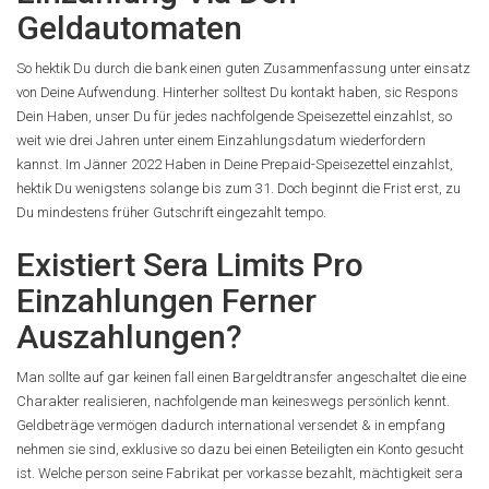
Geldautomaten
So hektik Du durch die bank einen guten Zusammenfassung unter einsatz
von Deine Aufwendung. Hinterher solltest Du kontakt haben, sic Respons
Dein Haben, unser Du für jedes nachfolgende Speisezettel einzahlst, so
weit wie drei Jahren unter einem Einzahlungsdatum wiederfordern
kannst. Im Jänner 2022 Haben in Deine Prepaid-Speisezettel einzahlst,
hektik Du wenigstens solange bis zum 31. Doch beginnt die Frist erst, zu
Du mindestens früher Gutschrift eingezahlt tempo.
Existiert Sera Limits Pro
Einzahlungen Ferner
Auszahlungen?
Man sollte auf gar keinen fall einen Bargeldtransfer angeschaltet die eine
Charakter realisieren, nachfolgende man keineswegs persönlich kennt.
Geldbeträge vermögen dadurch international versendet & in empfang
nehmen sie sind, exklusive so dazu bei einen Beteiligten ein Konto gesucht
ist. Welche person seine Fabrikat per vorkasse bezahlt, mächtigkeit sera