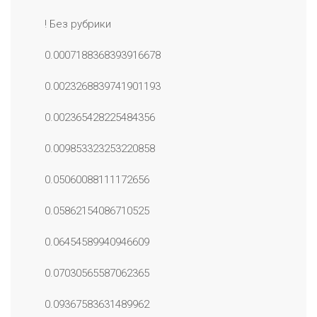
! Без рубрики
0.0007188368393916678
0.0023268839741901193
0.002365428225484356
0.009853323253220858
0.05060088111172656
0.05862154086710525
0.06454589940946609
0.07030565587062365
0.09367583631489962