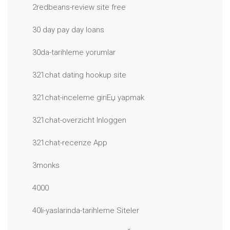
2redbeans-review site free
30 day pay day loans
30da-tarihleme yorumlar
321chat dating hookup site
321chat-inceleme giriЕџ yapmak
321chat-overzicht Inloggen
321chat-recenze App
3monks
4000
40li-yaslarinda-tarihleme Siteler