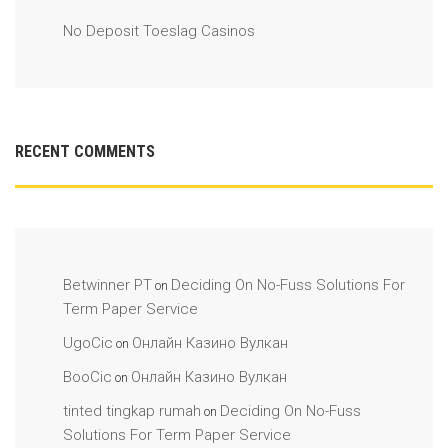
No Deposit Toeslag Casinos
RECENT COMMENTS
Betwinner PT
Deciding On No-Fuss Solutions For
on
Term Paper Service
UgoCic
Онлайн Казино Вулкан
on
BooCic
Онлайн Казино Вулкан
on
tinted tingkap rumah
Deciding On No-Fuss
on
Solutions For Term Paper Service