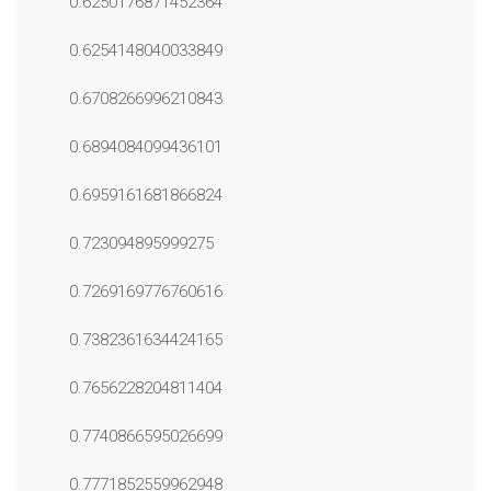
0.6250176871452364
0.6254148040033849
0.6708266996210843
0.6894084099436101
0.6959161681866824
0.723094895999275
0.7269169776760616
0.7382361634424165
0.7656228204811404
0.7740866595026699
0.7771852559962948