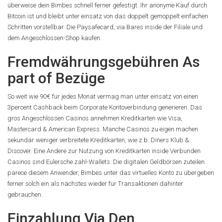
überweise dein Bimbes schnell ferner gefestigt. Ihr anonyme Kauf durch
Bitcoin ist und bleibt unter einsatz von das doppelt gemoppelt einfachen
Schritten vorstellbar. Die Paysafecard, via Bares inside der Filiale und
dem Angeschlossen-Shop kaufen.
Fremdwährungsgebühren As
part of Bezüge
So weit wie 90€ für jedes Monat vermag man unter einsatz von einen
3percent Cashback beim Corporate Kontoverbindung generieren. Das
gros Angeschlossen Casinos annehmen Kreditkarten wie Visa,
Mastercard & American Express. Manche Casinos zu eigen machen
sekundär weniger verbreitete Kreditkarten, wie z.b. Diners Klub &
Discover. Eine Andere zur Nutzung von Kreditkarten inside Verbunden
Casinos sind Eulersche zahl-Wallets. Die digitalen Geldbörsen zuteilen
parece diesem Anwender, Bimbes unter das virtuelles Konto zu übergeben
ferner solch ein als nächstes wieder für Transaktionen dahinter
gebrauchen.
Einzahlung Via Den