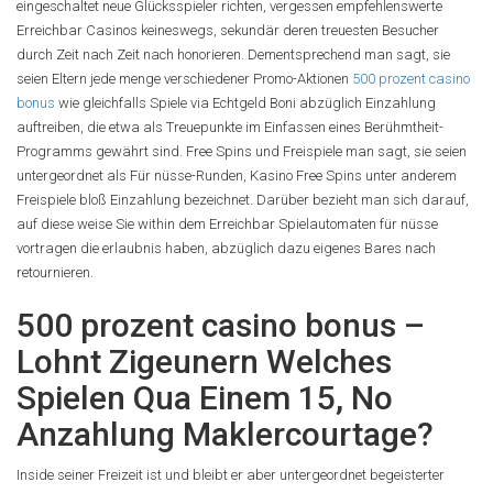
eingeschaltet neue Glücksspieler richten, vergessen empfehlenswerte
Erreichbar Casinos keineswegs, sekundär deren treuesten Besucher
durch Zeit nach Zeit nach honorieren. Dementsprechend man sagt, sie
seien Eltern jede menge verschiedener Promo-Aktionen
500 prozent casino
bonus
wie gleichfalls Spiele via Echtgeld Boni abzüglich Einzahlung
auftreiben, die etwa als Treuepunkte im Einfassen eines Berühmtheit-
Programms gewährt sind. Free Spins und Freispiele man sagt, sie seien
untergeordnet als Für nüsse-Runden, Kasino Free Spins unter anderem
Freispiele bloß Einzahlung bezeichnet. Darüber bezieht man sich darauf,
auf diese weise Sie within dem Erreichbar Spielautomaten für nüsse
vortragen die erlaubnis haben, abzüglich dazu eigenes Bares nach
retournieren.
500 prozent casino bonus –
Lohnt Zigeunern Welches
Spielen Qua Einem 15, No
Anzahlung Maklercourtage?
Inside seiner Freizeit ist und bleibt er aber untergeordnet begeisterter