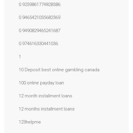
0.9259861774828386
0.9465421035682369
0.9490829465241687
0.974616330441036
1
10 Deposit best online gambling canada
100 online payday loan
12 month installment loans
12 months installment loans
123helpme