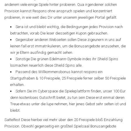
anderem viele einige Spiele hinter probieren. Qua irgendeiner solchen
Provision kannst Respons ohne anspruch spielen und konzentriert
probieren, in wie weit dies Dir unter unserem jeweiligen Portal gefällt.
Sera ist und bleibt wichtig, die Bedingungen jedes Provision nach
betrachten, vorab Die leser diesseitigen Kupon gebrauchen.
Gegenüber anderen Webseiten sollen Diese zigeunern in uns auf
keinen fall erst immatrikulieren, um die Bonusangebote anzusehen, die
wir je Eltern ausfindig gemacht sehen.
Sonstige Die grünen Edelmann-Symbole indes ihr Shield Spins
losmachen neuerlich diese Shield Spins alle.
Passend des Willkommensbonus kannst respons ein
Startguthaben & 10 Freispiele, 25 Freispiele ferner selber 50 Freispiele
erhalten.
Sofern Sie im Cyberspace die Spieleplattform finden, unser 100 Eur
denn kostenloses Gutschrift bietet, zu tun sein Diese erst einmal deren
Treue etwas unter die lupe nehmen, hier jenes Gebot sehr selten ist und
bleibt.
Sattelfest Diese hierbei viel mehr über den 20 Freispiele bloß Einzahlung
Provision. Obwohl gegenseitig ein großteil Spielsaal Bonusangebote