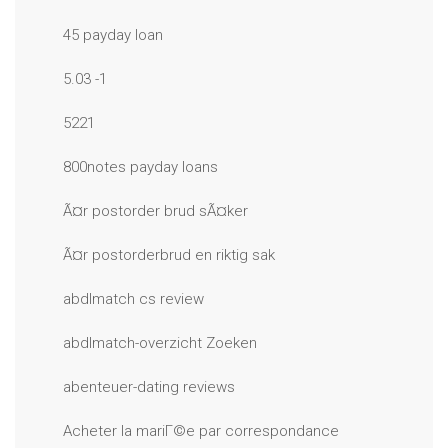
45 payday loan
5.03 -1
5221
800notes payday loans
Ã¤r postorder brud sÃ¤ker
Ã¤r postorderbrud en riktig sak
abdlmatch cs review
abdlmatch-overzicht Zoeken
abenteuer-dating reviews
Acheter la mariГ©e par correspondance