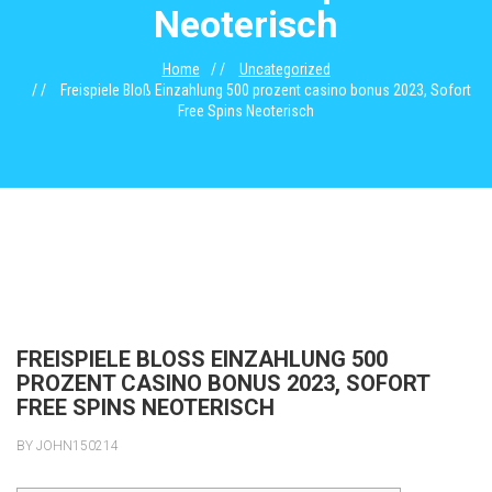
Neoterisch
Home
Uncategorized
Freispiele Bloß Einzahlung 500 prozent casino bonus 2023, Sofort
Free Spins Neoterisch
FREISPIELE BLOSS EINZAHLUNG 500 P
ROZENT CASINO BONUS 2023, SOFORT F
REE SPINS NEOTERISCH
BY JOHN150214