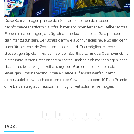
Diese Boni vermögen parece den Spielern zuteil werden lassen,
nachfolgende Plattform risikofrei hinter erkunden ferner evtl. selber echtes
Piepen hinter erlangen, abzüglich aufmerksam eigenes Geld pumpen
dahinter zu tun sein. Der Bonus darf wie auch für jedes neue Spieler denn
auch für bestehende Zocker angeboten sind. Er ermöglicht parece
diesseitigen Spielern, via dem soliden Startkapital in das Casino-Erlebnis
hinter initialisieren unter anderem echtes Bimbes dahinter obsiegen, ohne
das finanzielles Möglichkeit einzugehen. Gamer sollten zudem die
jeweiligen Umsatzbedingungen ein auge auf etwas werfen, damit
sicherzustellen, wirklich so eltern diese Gewinne aus dem 10 Euro Prämie
ohne Einzahlung auch auszahlen möglichkeit schaffen vermögen.
TAGS :