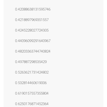
0.42088638131595746
0.4218897969351557
0.4245228027724305
0.44096099291640967
0.48203363744740824
0.497887298535429
0.5263621731424802
0.532814460619006
0.6190157557355804
0.6250176871452364