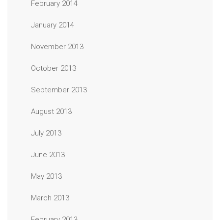
February 2014
January 2014
November 2013
October 2013
September 2013
August 2013
July 2013
June 2013
May 2013
March 2013
February 2013