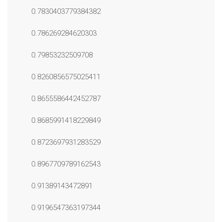
0.7830403779384382
0.786269284620303
0.79853232509708
0.8260856575025411
0.8655586442452787
0.8685991418229849
0.8723697931283529
0.8967709789162543
0.91389143472891
0.9196547363197344