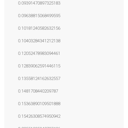
0.09391470897325183
0.09638815068499595
0.10181240582632156
0.10403284341212138
0.12052478983094461
0.12839062591446115
0.13558124162632557
0.1481708440209787
0.15363890109501888
0.15426308574950942