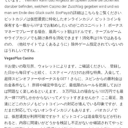
ています。. Vielmehr kann das Angebot an Spielen sowie die Sicherheit
darüber befinden, welchem Casino der Zuschlag gegeben wird und wo
man am Ende dies Glück sucht. EcoPayzの詳細はこちらをご覧ください.
ビットカジノは仮想通貨に特化したオンラインカジノ. ビットコインを
保有する一般からVIPまでお勧めしたいのがこのコニベット！. ボーナス
マネーでプレーする場合、最高ベット額は5ドルです。テーブルゲーム
やライブカジノでも賭け条件を消化できます！消化率は5％ではあるも
のの、（他社サイトでよくあるように）除外ゲーム指定されていないの
はうれしいですね。.
VegasPlus Casino
※お使いの取引所、ウォレットによります。ご確認ください。. 登録し
た日から毎日ずっと続く、ミスティーノだけのお得な特典。入金して、
超得スピンオファーやボーナスをGET！さらに、スピンからの勝利金は
出金条件なし！. 所得や確定申告など、最低限のルールを把握しておけ
ば問題なく楽しめるといえます。. ３万円以上の場合なら100万円でも最
大一律770円しかかからないってメリットすぎませんか？. ここ最近、急
速にどこのカジノもビットコインへの対応が進んでいる印象ですが、ま
だまだ対応していないオンラインカジノもあります。. バオカジノで
は、仮想通貨が利用可能ですか？. ビットコインは送金取引などが行わ
れると、内容に間違いがどうかを検証し不正がないか確認されてやっと