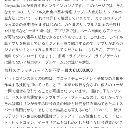
Chrysalis Ltdが運営するオンラインカジノです。 このページでは、そん
なカケヨの、 リップル入出金の基本情報 リップル入金方法 リップル出
金方法 について、それぞれ詳しく解説していきます。 カケヨのリップ
ル入出金の基本情報 まずはじめに、カケヨのリップル入出金の手数料
や注意点など. 一番の違いは、アプリ版では、ホーム画面からアクセス
が可能なので素早く起動できるという点でしょう。このあと、モバイル
版アプリを用意しているカジノも一覧で紹介するので、アプリがあるカ
ジノが良い！という方は参考にしてくださいね。. もちろん、アプリは
無料でダウンロードできます。. 参考：ライブカジノ（ライブゲーム）
は勝てない？魅力やテーブルゲームとの違いを解説.
無料スクラッチカード入金不要 – 最大€1,000,000
ビットコインの最大の特徴は、ブロックチェーンという分散型の台帳を
作成する技術を用いていることで、国家や銀行を介さずに個人のユーザ
ー間で通貨を取引することが可能となっています。. 賭けっ子リンリン
は、ベスト暗号通貨ギャンブルプラットフォームなのよ。なぜかって？
それは賭けリンが長年の暗号通貨の経験と研究を積み重ねてきたエキス
パート集団だから！そしてその結晶とも言えるのが「10Coins」。賭け
っ子リンリン独自の仮想通貨プラットフォームが誕生しましたー！ビッ
ト・ビットコイン、イーサリアムをはじめとした様々な暗号通貨がどこ