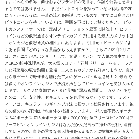
す。これらの名称、商標およびブランドの使用は、保証や公認を意味す
るものではありません。. まだビットコインを持っていない初心者の方
にもわかるように、一連の流れを解説しているので、すでに口座および
ビットコインを持っている方は、手順を飛ばしてご覧ください。. ビッ
トカジノアイオーでは、定期プロモーションを豊富に開催中！. ビット
コインなどの仮想通貨をオンラインカジノで利用する最大のメリットは
「オンカジと仮想通貨の相性」にあります。. 引用元：ビットカジノよ
くある質問「どのような景品がもらえますか？」. さらに2021年2月に
は、スポニチがスポンサーとして、女優・タレントで人気の橋本マナミ
とSKEの松井珠理奈が、大人気スロット「花魁ドリーム」をモチーフと
した花魁姿の広告動画も登場！二人ともカジノがお好きなようで、負け
たら罰ゲームで野球拳を賭けた二人のゲームバトルも必見！？. 最近で
は多くのオンラインカジノで決済方法としてビットコインを受け入れて
います。. カジノに参加するときに最初に尋ねる質問は、カジノがあな
たのニーズ、安全性、セキュリティを処理するかどうかです。 ミステ
ィーノは、キュラソーのギャンブル法に基づいて登録されています。彼
らの傷のない評判はそれ自体を物語っています。. 🎁入金不要のボーナ
ス $40ボーナス 💴入金ボーナス 最大200,000円 💫フリースピン 200回フ
リースピン. オンラインカジノはなんだかんだ言って海外の会社が運営
しているので、自身の重要な個人情報を伝えることに抵抗を覚える人も
多いと思います。. 円やドルのように実物のコインやお札がある通貨で