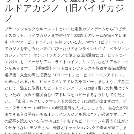
ルドアカジノ（旧パイザカジ
ノ
ブラックジャックやルーレットといった定番カジノゲームから3Dビデ
オスロット、ライブカジノまで併せて1,000以上のゲームが揃っていま
す！bitcoin（ビットコイン）を持っている人、bitcoin（ビットコイン）
でカジノを楽しみたい方ににぴったりのオンラインカジノ「ベラジョン
カジノ」です！. オンラインカジノで使える仮想通貨には、ビットコイ
ン以外にも、イーサリアム、ライトコイン、リップルなどのアルトコイ
ンがあります。. 【手順③】ビットコインアドレスを取得する仮想通貨
選択後、入金の際に必要な「QRコード」と「ビットコインアドレス」
が表示されるため、ビットコインアドレスをコピーしましょう。注意点
として、過去に取得したビットコインアドレスは繰り返しの利用はでき
ないため、入金の都度新しいアドレスをコピーするようにしてくださ
い。. 「出金」をクリックすると下の図のように画面が出ますので、ビ
ットフライヤー（bitFlyer）の暗証番号を入力しましょう。. あなたが利
用できる入金手段があるオンラインカジノを選ぶことが必須です。. こ
の記事を読んでいる方の中には「そもそもビットコインを買う方法がよ
く分からない. モンテさん、先ほどキャッシュバックの送金が完了しま