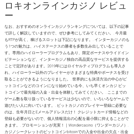
ロキオンラインカジノ レビュ
ー
なお、おすすめのオンラインカジノランキングについては、以下の記事
で詳しく解説していますので、ぜひ参考にしてみてください。. 今月最
もRTPが高く、稼げるスロットは下記になります。. インターカジノのも
う1つの魅力は、ハイステークスの勝者を多数生み出していることで
す。専用のハイローラープログラムもあり、限定ボーナスやライドイン
ビテーションなど、インターカジノ独自の高品質なサービスを提供する
ことで定評があります。2019年にはロイヤルティプログラムも導入さ
れ、ハイローラー以外のプレイヤーがさまざまな特典やボーナスを受け
取ることができるようになりました。. 世界的にも決済方法の中心がビ
ットコインなどのコインになり始めている今、いち早くオンカジ ビッ
トコインで最先端の入金・出金を体験してみてください。. ここまでの
ゲーム数を取り扱っているサービスは少ないので、いろいろなゲームで
遊びたい人に向いています。. ビットカジノのプレイヤー登録に必要な
のは、生年月日とEメールアドレスだけ！ クレジットカード情報などの
登録も必要がないので、個人情報流出の心配を最小限に抑えることがで
きます。. プロモーションが充実！｜Wondercasino（ワンダーカジノ）.
カジノシークレットのビットコインbitcoinでの入金や出金の欠点・出金