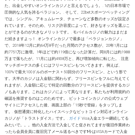
た、出金しやすいオンラインカジノと言えるでしょう。. 1の日本市場で
圧倒的な人気を誇るベラジョン。. そして、22betスポーツベッティング
では、シングル、アキュムレータ、チェーンなど多数のオッズが設定さ
れています。そのため、リスク許容度によって、好きなオッズを選ぶこ
とができるのが大きなメリットです。. モバイルカジノの魅力はまだま
だ続きますよっ！. オンラインカジノで最多は「ベラジョンカジノ」
で、2018年12月に約64万8千だった月間のアクセス数が、20年1月には
約7751万に激増。1年ほどで約119倍になった計算だ。同8月には約1988
万まで落ちたが、11月には約4938万と、再び増加傾向に転じた。. 注意:
マッチボーナスの多くにはフリースピンもついてきます。例えば、
100%で最大100ドルのボーナス + 50回分のフリースピン、という形で
す。大半のカジノは入金額に関わらず、フリースピンをフルに与えてく
れますが、入金額に応じて特定の回数分のフリースピンを提供するカジ
ノもあります。これはカジノによって異なります。私たちが利用規約の
確認を推奨するのはこのためです。. ビットコインカジノの公式ウェブ
サイトにアクセスした後、画面上部の「15秒で登録」をタップしま
す。. 仮想通貨に特化したハイスペックなビットコイン対応オンライン
カジノが「トラストダイス」です。.
ガイド
Visa入金エラー継続してる
みたいで。。。他の入金方法で入金してと促されてますが復旧作業終わ
ったら会員全員に復旧完了メール送るべきです❗今はVISAカードで入金