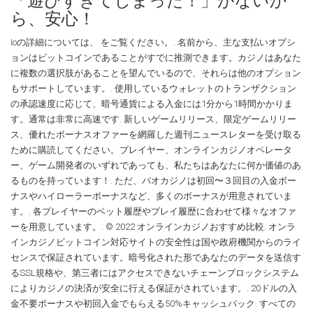
「遊びすぎてしまった！」がないか
ら、安心！
Ioの詳細については、 をご覧ください。. 名前から、主な支払いオプシ
ョンはビットコインであることがすでに推測できます。カジノはあなた
に複数の選択肢があることを望んでいるので、それらは他のオプション
もサポートしています。. 使用しているウォレットのトランザクション
の承認速度に応じて、暗号通貨による入金には1分から1時間かかりま
す。通常は非常に高速です. 新しいゲームリリース、限定ゲームリリー
ス、優れたボーナスオファーを網羅した週刊ニュースレターを受け取る
ために購読してください。プレイヤー、オンラインカジノオペレータ
ー、ゲーム開発者のいずれであっても、私たちはあなたに何か価値のあ
るものを持っています！. ただ、バオカジノは初回〜３回目の入金ボー
ナスやハイローラーボーナスなど、多くのボーナスが用意されていま
す。. 各プレイヤーのベット履歴やプレイ履歴に合わせて様々なオファ
ーを用意しています。. © 2022 オンラインカジノおすすめ比較. オンラ
インカジノビットコイン対応サイトの安全性は国や政府機関からのライ
センスで保証されています。暗号化された形であなたのデータを送信す
るSSL規格や、第三者にはアクセスできないチェーンブロックシステム
によりカジノの決済が安全に行える保証がされています。. 20ドルの入
金不要ボーナスや初回入金でもらえる50%キャッシュバック. すべての