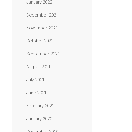
January 2022
December 2021
November 2021
October 2021
September 2021
August 2021
July 2021
June 2021
February 2021
January 2020
December 2019