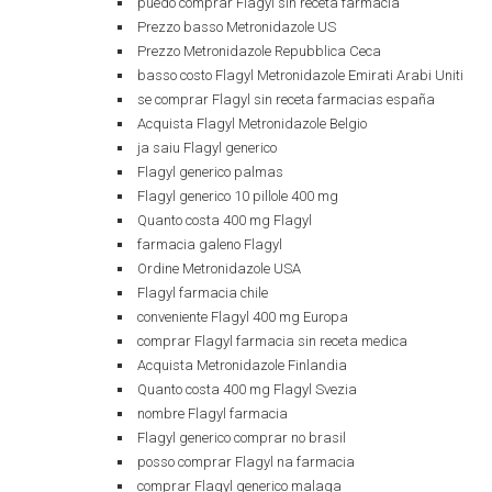
puedo comprar Flagyl sin receta farmacia
Prezzo basso Metronidazole US
Prezzo Metronidazole Repubblica Ceca
basso costo Flagyl Metronidazole Emirati Arabi Uniti
se comprar Flagyl sin receta farmacias españa
Acquista Flagyl Metronidazole Belgio
ja saiu Flagyl generico
Flagyl generico palmas
Flagyl generico 10 pillole 400 mg
Quanto costa 400 mg Flagyl
farmacia galeno Flagyl
Ordine Metronidazole USA
Flagyl farmacia chile
conveniente Flagyl 400 mg Europa
comprar Flagyl farmacia sin receta medica
Acquista Metronidazole Finlandia
Quanto costa 400 mg Flagyl Svezia
nombre Flagyl farmacia
Flagyl generico comprar no brasil
posso comprar Flagyl na farmacia
comprar Flagyl generico malaga