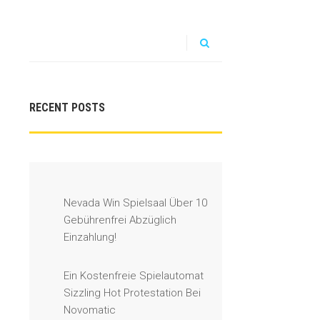
RECENT POSTS
Nevada Win Spielsaal Über 10
Gebührenfrei Abzüglich
Einzahlung!
Ein Kostenfreie Spielautomat
Sizzling Hot Protestation Bei
Novomatic