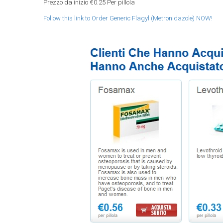
Prezzo da inizio
€0.25
Per pillola
Follow this link to Order Generic Flagyl (Metronidazole) NOW!