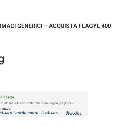
ARMACI GENERICI – ACQUISTA FLAGYL 400
g