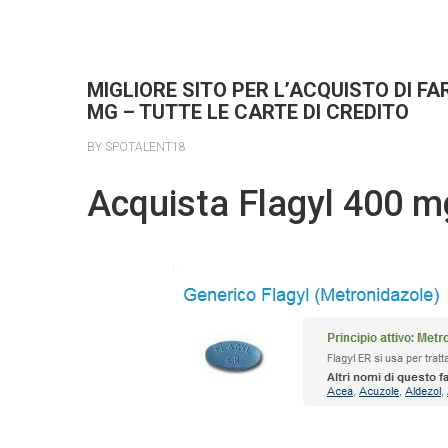
MIGLIORE SITO PER L’ACQUISTO DI F
MG – TUTTE LE CARTE DI CREDITO
BY SPOTALENT18
Acquista Flagyl 400 m