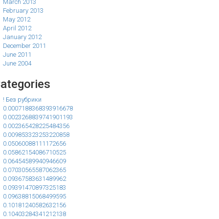
March 2013
February 2013
May 2012
April 2012
January 2012
December 2011
June 2011
June 2004
ategories
! Без рубрики
0.0007188368393916678
0.0023268839741901193
0.002365428225484356
0.009853323253220858
0.05060088111172656
0.05862154086710525
0.06454589940946609
0.07030565587062365
0.09367583631489962
0.09391470897325183
0.09638815068499595
0.10181240582632156
0.10403284341212138