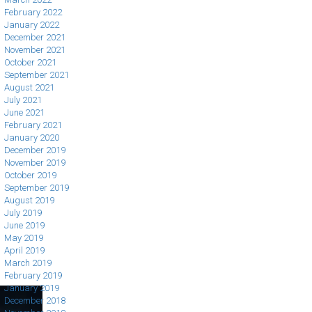
February 2022
January 2022
December 2021
November 2021
October 2021
September 2021
August 2021
July 2021
June 2021
February 2021
January 2020
December 2019
November 2019
October 2019
September 2019
August 2019
July 2019
June 2019
May 2019
April 2019
March 2019
February 2019
January 2019
December 2018