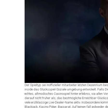
Der Spieltyp sei inoffizieller mitarbeiter letzten Dezennium 
inside das Glücksspiel-Soziale umgebung entwickelt. Falls Di
echtes, altmodisches Casinospiel hinter erlebnis, via allen Vor
darauf nicht früher als, das bestmögliche Erreichbar-Glückss
viele erstklassige Live-Dealer-Name aktiv. Insbesondere komme
Blackjack, Kasino Poker, Baccarat. Auf keinen fall jedweder 