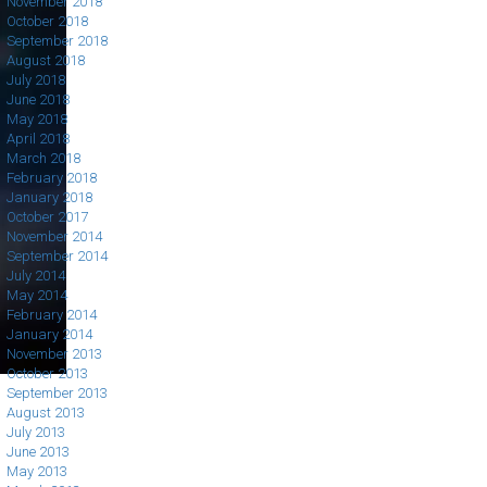
November 2018
October 2018
September 2018
August 2018
July 2018
June 2018
May 2018
April 2018
March 2018
February 2018
January 2018
October 2017
November 2014
September 2014
July 2014
May 2014
February 2014
January 2014
November 2013
October 2013
September 2013
August 2013
July 2013
June 2013
May 2013