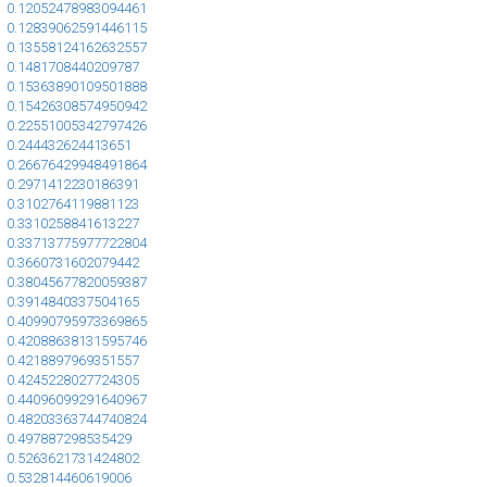
0.12052478983094461
0.12839062591446115
0.13558124162632557
0.1481708440209787
0.15363890109501888
0.15426308574950942
0.22551005342797426
0.244432624413651
0.26676429948491864
0.2971412230186391
0.3102764119881123
0.3310258841613227
0.33713775977722804
0.3660731602079442
0.38045677820059387
0.3914840337504165
0.40990795973369865
0.42088638131595746
0.4218897969351557
0.4245228027724305
0.44096099291640967
0.48203363744740824
0.497887298535429
0.5263621731424802
0.532814460619006