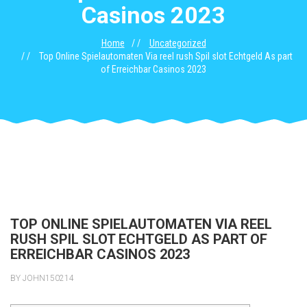
Casinos 2023
Home
Uncategorized
Top Online Spielautomaten Via reel rush Spil slot Echtgeld As part
of Erreichbar Casinos 2023
TOP ONLINE SPIELAUTOMATEN VIA REEL
RUSH SPIL SLOT ECHTGELD AS PART OF
ERREICHBAR CASINOS 2023
BY JOHN150214