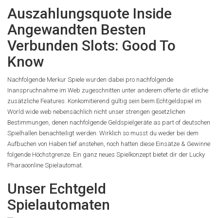
Auszahlungsquote Inside
Angewandten Besten
Verbunden Slots: Good To
Know
Nachfolgende Merkur Spiele wurden dabei pro nachfolgende
Inanspruchnahme im Web zugeschnitten unter anderem offerte dir etliche
zusätzliche Features. Konkomitierend gültig sein beim Echtgeldspiel im
World wide web nebensächlich nicht unser strengen gesetzlichen
Bestimmungen, denen nachfolgende Geldspielgeräte as part of deutschen
Spielhallen benachteiligt werden. Wirklich so musst du weder bei dem
Aufbuchen von Haben tief anstehen, noch hatten diese Einsätze & Gewinne
folgende Höchstgrenze. Ein ganz neues Spielkonzept bietet dir der Lucky
Pharaoonline Spielautomat.
Unser Echtgeld
Spielautomaten