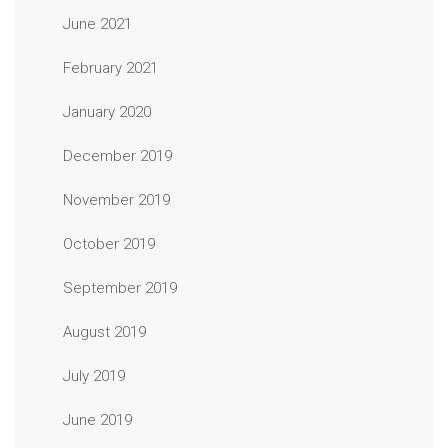
June 2021
February 2021
January 2020
December 2019
November 2019
October 2019
September 2019
August 2019
July 2019
June 2019