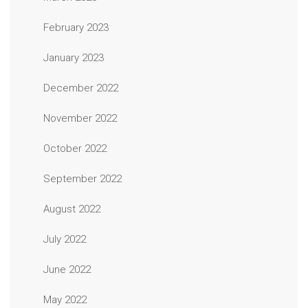
February 2023
January 2023
December 2022
November 2022
October 2022
September 2022
August 2022
July 2022
June 2022
May 2022