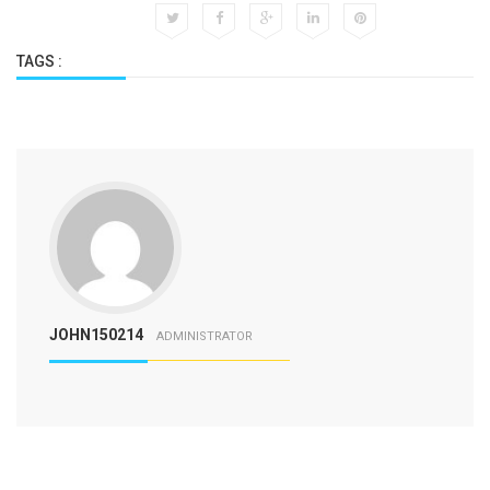
TAGS :
JOHN150214
ADMINISTRATOR