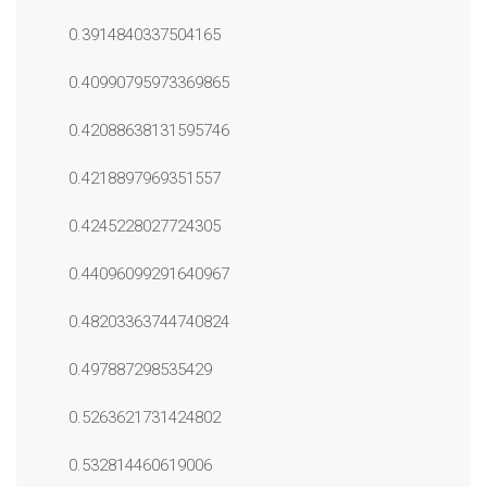
0.3914840337504165
0.40990795973369865
0.42088638131595746
0.4218897969351557
0.4245228027724305
0.44096099291640967
0.48203363744740824
0.497887298535429
0.5263621731424802
0.532814460619006