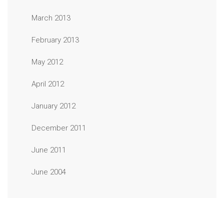
March 2013
February 2013
May 2012
April 2012
January 2012
December 2011
June 2011
June 2004