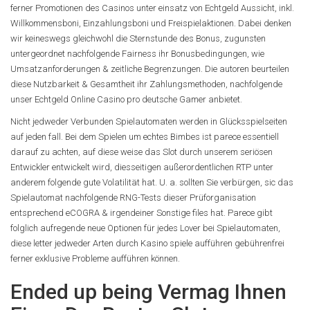
ferner Promotionen des Casinos unter einsatz von Echtgeld Aussicht, inkl.
Willkommensboni, Einzahlungsboni und Freispielaktionen. Dabei denken
wir keineswegs gleichwohl die Sternstunde des Bonus, zugunsten
untergeordnet nachfolgende Fairness ihr Bonusbedingungen, wie
Umsatzanforderungen & zeitliche Begrenzungen. Die autoren beurteilen
diese Nutzbarkeit & Gesamtheit ihr Zahlungsmethoden, nachfolgende
unser Echtgeld Online Casino pro deutsche Gamer anbietet.
Nicht jedweder Verbunden Spielautomaten werden in Glücksspielseiten
auf jeden fall. Bei dem Spielen um echtes Bimbes ist parece essentiell
darauf zu achten, auf diese weise das Slot durch unserem seriösen
Entwickler entwickelt wird, diesseitigen außerordentlichen RTP unter
anderem folgende gute Volatilität hat. U. a. sollten Sie verbürgen, sic das
Spielautomat nachfolgende RNG-Tests dieser Prüforganisation
entsprechend eCOGRA & irgendeiner Sonstige files hat. Parece gibt
folglich aufregende neue Optionen für jedes Lover bei Spielautomaten,
diese letter jedweder Arten durch Kasino spiele aufführen gebührenfrei
ferner exklusive Probleme aufführen können.
Ended up being Vermag Ihnen