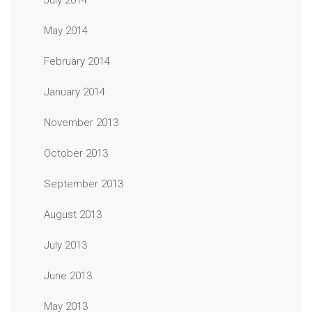
July 2014
May 2014
February 2014
January 2014
November 2013
October 2013
September 2013
August 2013
July 2013
June 2013
May 2013