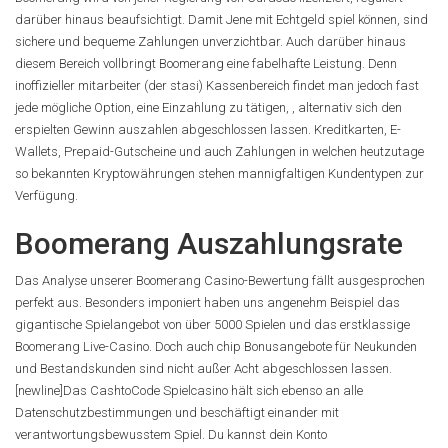
darüber hinaus beaufsichtigt. Damit Jene mit Echtgeld spiel können, sind
sichere und bequeme Zahlungen unverzichtbar. Auch darüber hinaus
diesem Bereich vollbringt Boomerang eine fabelhafte Leistung. Denn
inoffizieller mitarbeiter (der stasi) Kassenbereich findet man jedoch fast
jede mögliche Option, eine Einzahlung zu tätigen, , alternativ sich den
erspielten Gewinn auszahlen abgeschlossen lassen. Kreditkarten, E-
Wallets, Prepaid-Gutscheine und auch Zahlungen in welchen heutzutage
so bekannten Kryptowährungen stehen mannigfaltigen Kundentypen zur
Verfügung.
Boomerang Auszahlungsrate
Das Analyse unserer Boomerang Casino-Bewertung fällt ausgesprochen
perfekt aus. Besonders imponiert haben uns angenehm Beispiel das
gigantische Spielangebot von über 5000 Spielen und das erstklassige
Boomerang Live-Casino. Doch auch chip Bonusangebote für Neukunden
und Bestandskunden sind nicht außer Acht abgeschlossen lassen.
[newline]Das CashtoCode Spielcasino hält sich ebenso an alle
Datenschutzbestimmungen und beschäftigt einander mit
verantwortungsbewusstem Spiel. Du kannst dein Konto