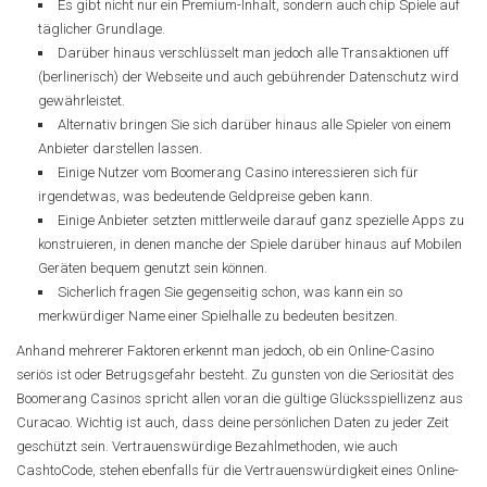
Es gibt nicht nur ein Premium-Inhalt, sondern auch chip Spiele auf
täglicher Grundlage.
Darüber hinaus verschlüsselt man jedoch alle Transaktionen uff
(berlinerisch) der Webseite und auch gebührender Datenschutz wird
gewährleistet.
Alternativ bringen Sie sich darüber hinaus alle Spieler von einem
Anbieter darstellen lassen.
Einige Nutzer vom Boomerang Casino interessieren sich für
irgendetwas, was bedeutende Geldpreise geben kann.
Einige Anbieter setzten mittlerweile darauf ganz spezielle Apps zu
konstruieren, in denen manche der Spiele darüber hinaus auf Mobilen
Geräten bequem genutzt sein können.
Sicherlich fragen Sie gegenseitig schon, was kann ein so
merkwürdiger Name einer Spielhalle zu bedeuten besitzen.
Anhand mehrerer Faktoren erkennt man jedoch, ob ein Online-Casino
seriös ist oder Betrugsgefahr besteht. Zu gunsten von die Seriosität des
Boomerang Casinos spricht allen voran die gültige Glücksspiellizenz aus
Curacao. Wichtig ist auch, dass deine persönlichen Daten zu jeder Zeit
geschützt sein. Vertrauenswürdige Bezahlmethoden, wie auch
CashtoCode, stehen ebenfalls für die Vertrauenswürdigkeit eines Online-