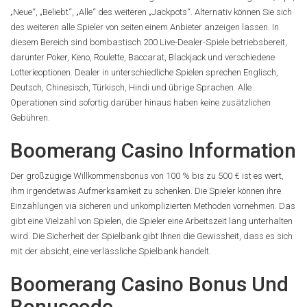
„Neue“, „Beliebt“, „Alle“ des weiteren „Jackpots“. Alternativ können Sie sich
des weiteren alle Spieler von seiten einem Anbieter anzeigen lassen. In
diesem Bereich sind bombastisch 200 Live-Dealer-Spiele betriebsbereit,
darunter Poker, Keno, Roulette, Baccarat, Blackjack und verschiedene
Lotterieoptionen. Dealer in unterschiedliche Spielen sprechen Englisch,
Deutsch, Chinesisch, Türkisch, Hindi und übrige Sprachen. Alle
Operationen sind sofortig darüber hinaus haben keine zusätzlichen
Gebühren.
Boomerang Casino Information
Der großzügige Willkommensbonus von 100 % bis zu 500 € ist es wert,
ihm irgendetwas Aufmerksamkeit zu schenken. Die Spieler können ihre
Einzahlungen via sicheren und unkomplizierten Methoden vornehmen. Das
gibt eine Vielzahl von Spielen, die Spieler eine Arbeitszeit lang unterhalten
wird. Die Sicherheit der Spielbank gibt Ihnen die Gewissheit, dass es sich
mit der absicht, eine verlässliche Spielbank handelt.
Boomerang Casino Bonus Und
Bonuscode