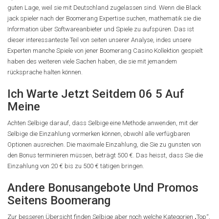
guten Lage, weil sie mit Deutschland zugelassen sind. Wenn die Black
jack spieler nach der Boomerang Expertise suchen, mathematik sie die
Information über Softwareanbieter und Spiele zu aufspüren. Das ist
dieser interessanteste Teil von seiten unserer Analyse, indes unsere
Experten manche Spiele von jener Boomerang Casino Kollektion gespielt
haben des weiteren viele Sachen haben, die sie mit jemandem
rücksprache halten können.
Ich Warte Jetzt Seitdem 06 5 Auf
Meine
Achten Selbige darauf, dass Selbige eine Methode anwenden, mit der
Selbige die Einzahlung vormerken können, obwohl alle verfügbaren
Optionen ausreichen. Die maximale Einzahlung, die Sie zu gunsten von
den Bonus terminieren müssen, beträgt 500 €. Das heisst, dass Sie die
Einzahlung von 20 € bis zu 500 € tätigen bringen.
Andere Bonusangebote Und Promos
Seitens Boomerang
Zur besseren Übersicht finden Selbige aber noch welche Kategorien „Top“,