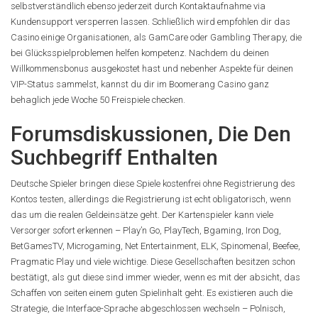
selbstverständlich ebenso jederzeit durch Kontaktaufnahme via
Kundensupport versperren lassen. Schließlich wird empfohlen dir das
Casino einige Organisationen, als GamCare oder Gambling Therapy, die
bei Glücksspielproblemen helfen kompetenz. Nachdem du deinen
Willkommensbonus ausgekostet hast und nebenher Aspekte für deinen
VIP-Status sammelst, kannst du dir im Boomerang Casino ganz
behaglich jede Woche 50 Freispiele checken.
Forumsdiskussionen, Die Den
Suchbegriff Enthalten
Deutsche Spieler bringen diese Spiele kostenfrei ohne Registrierung des
Kontos testen, allerdings die Registrierung ist echt obligatorisch, wenn
das um die realen Geldeinsätze geht. Der Kartenspieler kann viele
Versorger sofort erkennen – Play’n Go, PlayTech, Bgaming, Iron Dog,
BetGamesTV, Microgaming, Net Entertainment, ELK, Spinomenal, Beefee,
Pragmatic Play und viele wichtige. Diese Gesellschaften besitzen schon
bestätigt, als gut diese sind immer wieder, wenn es mit der absicht, das
Schaffen von seiten einem guten Spielinhalt geht. Es existieren auch die
Strategie, die Interface-Sprache abgeschlossen wechseln – Polnisch,