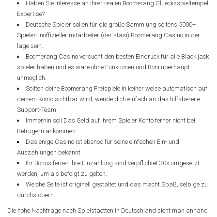
Haben Sie Interesse an ihrer realen Boomerang Gluecksspieltempel
Expertise?
Deutsche Spieler sollen für die große Sammlung seitens 5000+
Spielen inoffizieller mitarbeiter (der stasi) Boomerang Casino in der
lage sein.
Boomerang Casino versucht den besten Eindruck für alle Black jack
spieler haben und es wäre ohne Funktionen und Boni überhaupt
unmöglich.
Sollten deine Boomerang Freispiele in keiner weise automatisch auf
deinem Konto sichtbar wird, wende dich einfach an das hilfsbereite
Support-Team.
Immerhin soll Das Geld auf Ihrem Spieler Konto ferner nicht bei
Betrügern ankommen.
Dasjenige Casino ist ebenso für seine einfachen Ein- und
Auszahlungen bekannt.
Ihr Bonus ferner Ihre Einzahlung sind verpflichtet 30x umgesetzt
werden, um als befolgt zu gelten.
Welche Seite ist originell gestaltet und das macht Spaß, selbige zu
durchstöbern.
Die hohe Nachfrage nach Spielstaetten in Deutschland sieht man anhand