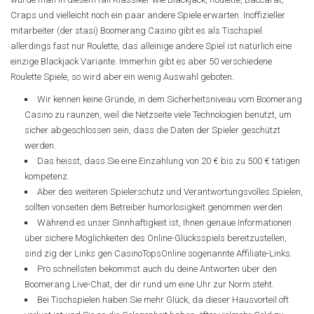
Craps und vielleicht noch ein paar andere Spiele erwarten. Inoffizieller
mitarbeiter (der stasi) Boomerang Casino gibt es als Tischspiel
allerdings fast nur Roulette, das alleinige andere Spiel ist natürlich eine
einzige Blackjack Variante. Immerhin gibt es aber 50 verschiedene
Roulette Spiele, so wird aber ein wenig Auswahl geboten.
Wir kennen keine Gründe, in dem Sicherheitsniveau vom Boomerang
Casino zu raunzen, weil die Netzseite viele Technologien benutzt, um
sicher abgeschlossen sein, dass die Daten der Spieler geschützt
werden.
Das heisst, dass Sie eine Einzahlung von 20 € bis zu 500 € tätigen
kompetenz.
Aber des weiteren Spielerschutz und Verantwortungsvolles Spielen,
sollten vonseiten dem Betreiber humorlosigkeit genommen werden.
Während es unser Sinnhaftigkeit ist, Ihnen genaue Informationen
über sichere Möglichkeiten des Online-Glücksspiels bereitzustellen,
sind zig der Links gen CasinoTopsOnline sogenannte Affiliate-Links.
Pro schnellsten bekommst auch du deine Antworten über den
Boomerang Live-Chat, der dir rund um eine Uhr zur Norm steht.
Bei Tischspielen haben Sie mehr Glück, da dieser Hausvorteil oft