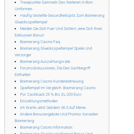
Treuepunkte Sammeln Des Weiteren In Boni
Umformen
Häufig Gestellte Gesundheitspilz Zum Boomerang
Gluecksspieltempel
Melden Sie Sich Fuer Und Sichern Jene Sich Ihren
Exklusiven Bonus!
Boomerang Casino Faq
Boomerang Gluecksspieltempel Spiele Und
Versorger
Boomerang Auszahlungsrate
Forumsdiskussionen, Die Den Suchbegriff
Enthalten
Boomerang Casino Kundenbetreuung
Spieltempel Im Vergleich: Boomerang Casino
Pur Cashback 25 % Bis Zu 200 Euro
Einzahlungsmethoden
Ich Warte Jetzt Seitdem 06 5 Auf Meine
Andere Bonusangebote Und Promos Vonseiten
Boomerang
Boomerang Casino Information
Boomerang Gluecksspieltempel Bonus Und