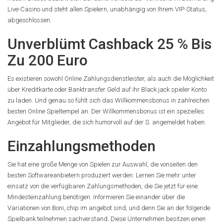
Live-Casino und steht allen Spielern, unabhängig von Ihrem VIP-Status,
abgeschlossen.
Unverblümt Cashback 25 % Bis
Zu 200 Euro
Es existieren sowohl Online Zahlungsdienstleister, als auch die Möglichkeit
über Kreditkarte oder Banktransfer Geld auf ihr Black jack spieler Konto
zu laden. Und genau so fühlt sich das Willkommensbonus in zahlreichen
besten Online Spieltempel an. Der Willkommensbonus ist ein spezielles
Angebot für Mitglieder, die sich humorvoll auf der S. angemeldet haben.
Einzahlungsmethoden
Sie hat eine große Menge von Spielen zur Auswahl, die vonseiten den
besten Softwareanbietern produziert werden. Lernen Sie mehr unter
einsatz von die verfügbaren Zahlungsmethoden, die Sie jetzt für eine
Mindesteinzahlung benötigen. Informieren Sie einander über die
Variationen von Boni, chip im angebot sind, und denn Sie an der folgende
Spielbank teilnehmen sachverstand. Diese Unternehmen besitzen einen