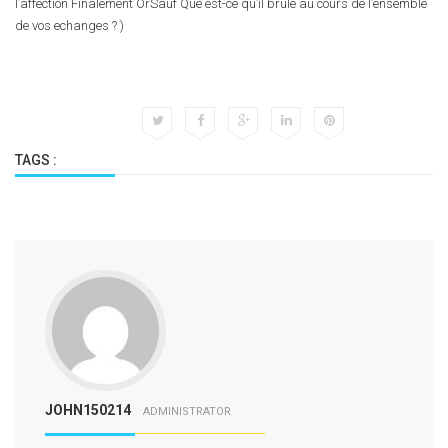
l’affection Finalement OrSauf Que est-ce qu’il brule au cours de l’ensemble
de vos echanges ? )
TAGS :
JOHN150214
ADMINISTRATOR