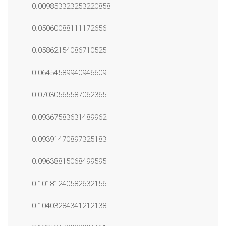
0.009853323253220858
0.05060088111172656
0.05862154086710525
0.06454589940946609
0.07030565587062365
0.09367583631489962
0.09391470897325183
0.09638815068499595
0.10181240582632156
0.10403284341212138