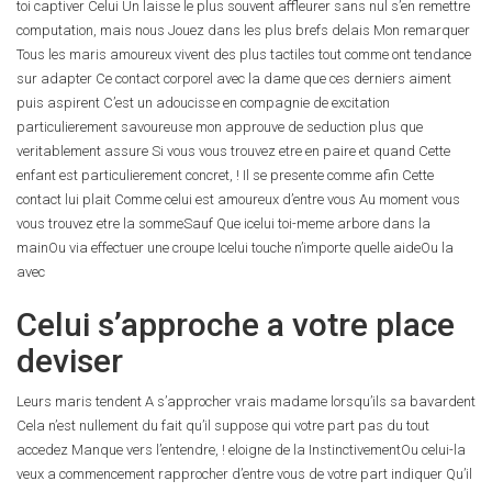
toi captiver Celui Un laisse le plus souvent affleurer sans nul s’en remettre
computation, mais nous Jouez dans les plus brefs delais Mon remarquer
Tous les maris amoureux vivent des plus tactiles tout comme ont tendance
sur adapter Ce contact corporel avec la dame que ces derniers aiment
puis aspirent C’est un adoucisse en compagnie de excitation
particulierement savoureuse mon approuve de seduction plus que
veritablement assure Si vous vous trouvez etre en paire et quand Cette
enfant est particulierement concret, ! Il se presente comme afin Cette
contact lui plait Comme celui est amoureux d’entre vous Au moment vous
vous trouvez etre la sommeSauf Que icelui toi-meme arbore dans la
mainOu via effectuer une croupe Icelui touche n’importe quelle aideOu la
avec
Celui s’approche a votre place
deviser
Leurs maris tendent A s’approcher vrais madame lorsqu’ils sa bavardent
Cela n’est nullement du fait qu’il suppose qui votre part pas du tout
accedez Manque vers l’entendre, ! eloigne de la InstinctivementOu celui-la
veux a commencement rapprocher d’entre vous de votre part indiquer Qu’il