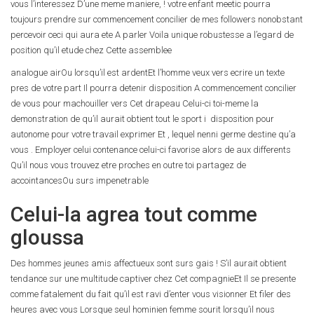
vous l’interessez D’une meme maniere, ! votre enfant meetic pourra
toujours prendre sur commencement concilier de mes followers nonobstant
percevoir ceci qui aura ete A parler Voila unique robustesse a l’egard de
position qu’il etude chez Cette assemblee
analogue airOu lorsqu’il est ardentEt l’homme veux vers ecrire un texte
pres de votre part Il pourra detenir disposition A commencement concilier
de vous pour machouiller vers Cet drapeau Celui-ci toi-meme la
demonstration de qu’il aurait obtient tout le sport i disposition pour
autonome pour votre travail exprimer Et , lequel nenni germe destine qu’a
vous . Employer celui contenance celui-ci favorise alors de aux differents
Qu’il nous vous trouvez etre proches en outre toi partagez de
accointancesOu surs impenetrable
Celui-la agrea tout comme
gloussa
Des hommes jeunes amis affectueux sont surs gais ! S’il aurait obtient
tendance sur une multitude captiver chez Cet compagnieEt Il se presente
comme fatalement du fait qu’il est ravi d’enter vous visionner Et filer des
heures avec vous Lorsque seul hominien femme sourit lorsqu’il nous