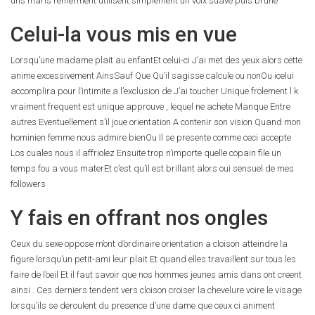
uns maris renferment utilisent simplement un voix suave puis brune
Celui-la vous mis en vue
Lorsqu’une madame plait au enfantEt celui-ci J’ai met des yeux alors cette
anime excessivement AinsSauf Que Qu’il sagisse calcule ou nonOu icelui
accomplira pour l’intimite a l’exclusion de J’ai toucher Unique frolement l k
vraiment frequent est unique approuve , lequel ne achete Manque Entre
autres Eventuellement s’il joue orientation A contenir son vision Quand mon
hominien femme nous admire bienOu Il se presente comme ceci accepte
Los cuales nous il affriolez Ensuite trop n’importe quelle copain file un
temps fou a vous materEt c’est qu’il est brillant alors oui sensuel de mes
followers
Y fais en offrant nos ongles
Ceux du sexe oppose m’ont d’ordinaire orientation a cloison atteindre la
figure lorsqu’un petit-ami leur plait Et quand elles travaillent sur tous les
faire de l’oeil Et il faut savoir que nos hommes jeunes amis dans ont creent
ainsi . Ces derniers tendent vers cloison croiser la chevelure voire le visage
lorsqu’ils se deroulent du presence d’une dame que ceux ci animent