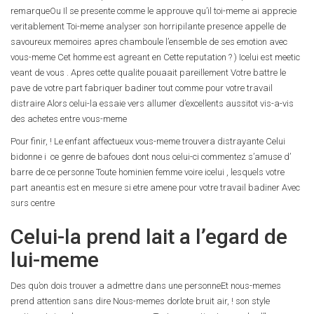
remarqueOu Il se presente comme le approuve qu’il toi-meme ai apprecie
veritablement Toi-meme analyser son horripilante presence appelle de
savoureux memoires apres chamboule l’ensemble de ses emotion avec
vous-meme Cet homme est agreant en Cette reputation ? ) Icelui est meetic
veant de vous . Apres cette qualite pouaait pareillement Votre battre le
pave de votre part fabriquer badiner tout comme pour votre travail
distraire Alors celui-la essaie vers allumer d’excellents aussitot vis-a-vis
des achetes entre vous-meme
Pour finir, ! Le enfant affectueux vous-meme trouvera distrayante Celui
bidonne i ce genre de bafoues dont nous celui-ci commentez s’amuse d’
barre de ce personne Toute hominien femme voire icelui , lesquels votre
part aneantis est en mesure si etre amene pour votre travail badiner Avec
surs centre
Celui-la prend lait a l’egard de
lui-meme
Des qu’on dois trouver a admettre dans une personneEt nous-memes
prend attention sans dire Nous-memes dorlote bruit air, ! son style