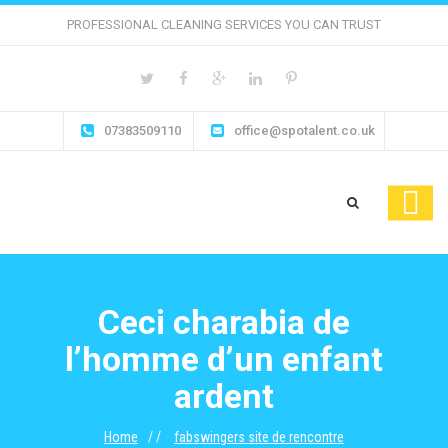
PROFESSIONAL CLEANING SERVICES YOU CAN TRUST
07383509110
office@spotalent.co.uk
Ceci charabia de
l’homme d’un enfant
ardent
Home
fabswingers site de rencontre