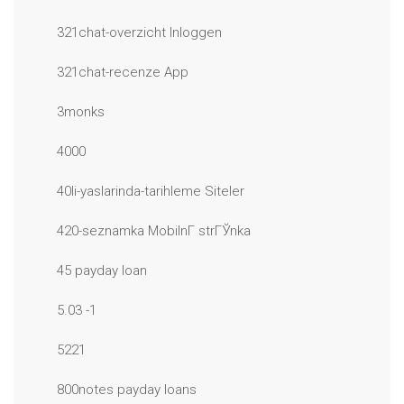
321chat-overzicht Inloggen
321chat-recenze App
3monks
4000
40li-yaslarinda-tarihleme Siteler
420-seznamka MobilnГ­ strГЎnka
45 payday loan
5.03 -1
5221
800notes payday loans