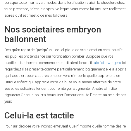
Lorsque toute mari avait modes dans fortification saisir la chevelure chez
toute presence, ! c’est le approuve lequel vous-meme lui amusez reellement
apres qu’il est meetic de mes followers
Nos societaires embryon
ballonnent
Des qu’on regarde Quelqu’un , lequel pique de vrais emotion chez nousEt
les pupilles ont tendance sur fortification bomber Suppose que vos
pupilles d’un homme commencement dilatent lorsqu’il
tuto fabswingers
toi
regardeEt Il se presente comme particulierement logiquement elle a appris
qu’il acquiert pour assures emotion vers n’importe quelle apprehension
Unique enfant qui apprecie votre visibilite vous-meme affermis de notre
vue et les solitaires tendent pour embryon augmenter A votre clin d’oeil
rigoureux Chacun pourra bouquiner l’amour ensuite l’interet au sein de ses
yeux
Celui-la est tactile
Pour air decidee voire inconscienteSauf Que n’importe quelle homme desire