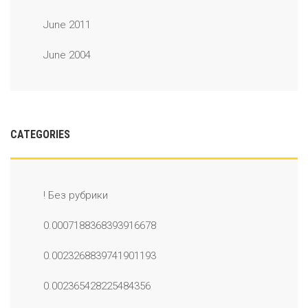
June 2011
June 2004
CATEGORIES
! Без рубрики
0.0007188368393916678
0.0023268839741901193
0.002365428225484356