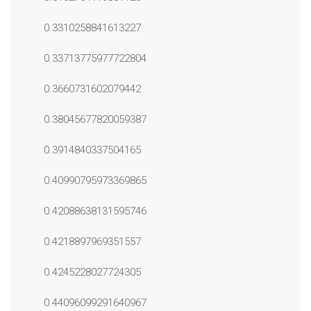
0.3310258841613227
0.33713775977722804
0.3660731602079442
0.38045677820059387
0.3914840337504165
0.40990795973369865
0.42088638131595746
0.4218897969351557
0.4245228027724305
0.44096099291640967