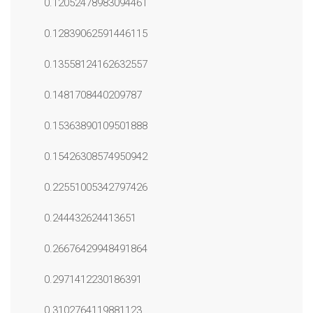
0.12052478983094461
0.12839062591446115
0.13558124162632557
0.1481708440209787
0.15363890109501888
0.15426308574950942
0.22551005342797426
0.244432624413651
0.26676429948491864
0.2971412230186391
0.3102764119881123