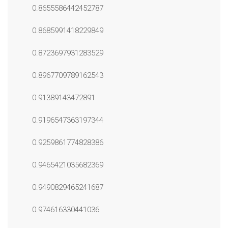
0.8655586442452787
0.8685991418229849
0.8723697931283529
0.8967709789162543
0.91389143472891
0.9196547363197344
0.9259861774828386
0.9465421035682369
0.9490829465241687
0.974616330441036