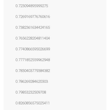
0.723094895999275
0.7269169776760616
0.7382361634424165
0.7656228204811404
0.7740866595026699
0.7771852559962948
0.7830403779384382
0.786269284620303
0.79853232509708
0.8260856575025411