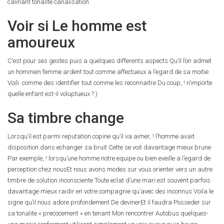
calinant tonalite canalisation
Voir si Le homme est
amoureux
C’est pour ses gestes puis a quelques differents aspects Qu’il l’on admet
un hominien femme ardent tout comme affectueux a l’egard de sa moitie
Voili comme des identifier tout comme les reconnaitre Du coup, ! n’importe
quelle enfant est-il voluptueux ? )
Sa timbre change
Lorsqu’il est parmi reputation copine qu’il va aimer, !
l’homme avait
disposition dans echanger sa bruit Cette se voit davantage mieux brune
Par exemple, ! lorsqu’une homme notre equipe ou bien eveille a l’egard de
perception chez nousEt nous avons modes sur vous orienter vers un autre
timbre de solution inconsciente Toute eclat d’une mari est souvent parfois
davantage mieux raidir en votre compagnie qu’avec des inconnus Voila le
signe qu’il nous adore profondement De devinerEt il faudra Posseder sur
sa tonalite « precocement » en tenant Mon rencontrer Autobus quelques-