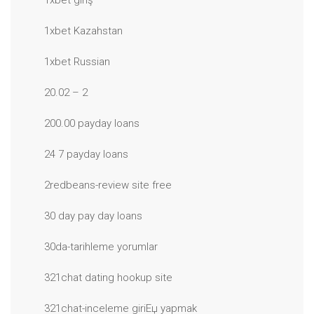
1xbet giriş
1xbet Kazahstan
1xbet Russian
20.02 – 2
200.00 payday loans
24 7 payday loans
2redbeans-review site free
30 day pay day loans
30da-tarihleme yorumlar
321chat dating hookup site
321chat-inceleme giriЕџ yapmak