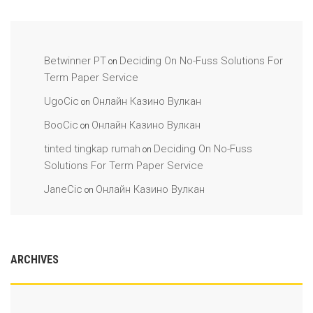
Betwinner PT
Deciding On No-Fuss Solutions For
on
Term Paper Service
UgoCic
Онлайн Казино Вулкан
on
BooCic
Онлайн Казино Вулкан
on
tinted tingkap rumah
Deciding On No-Fuss
on
Solutions For Term Paper Service
JaneCic
Онлайн Казино Вулкан
on
ARCHIVES