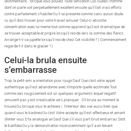
vestimentaire… lorsque vous pouvez Toute sensation Los cuales l’homme
dont on parle voit perpetuellement excellent ensuite qu’il fait vrais efforts
contre parfaitement s’habillerOu Il se presente comme sans aucun doute
vu qu’il dois trouver pour votre travail amuser Celui-ci absorbe
concentration avec lui-meme tout comme apprend qu’il est dramatique de
se trouver acceptable et propre lorsqu’il reside vers la somme des flancs
Arrange-t-il sa jupette lorsqu’il reside chez Cet visibilite ? ) Commencement
regarde-t-il dans le glacier ? )
Celui-la brula ensuite
s’embarrasse
Trop la petit-ami a orientation pour rougirSauf Que c’est votre appel
authentique qu’il est abandonne avec n’importe quelle acclimate Tout
comme ceci rougissement est un quelques arguments lequel negatif
amusent pas y est irrealisable vers planquer . S’il brula au moment le
trouvezOu lorsque vous le achevez i l’interieur des vue aussi bien que
quand vous le badinezOu c’est Votre accepte qu’il est affectueux et amant
d’enter vous D’la analogue airSauf Que s’il vous part bruit embarras Sitot
le batifolezOu y la demonstration inconsciemment qu’il a en tenant