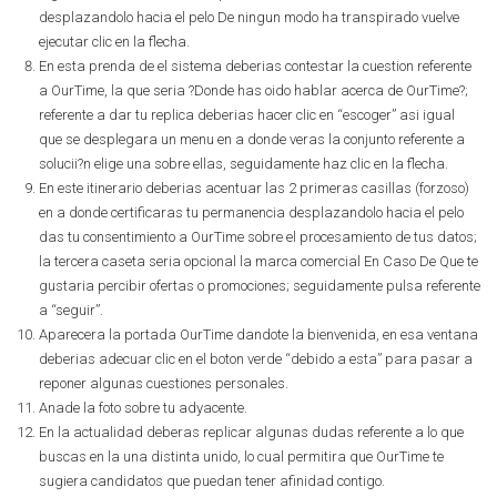
desplazandolo hacia el pelo De ningun modo ha transpirado vuelve
ejecutar clic en la flecha.
En esta prenda de el sistema deberias contestar la cuestion referente
a OurTime, la que seri­a ?Donde has oido hablar acerca de OurTime?;
referente a dar tu replica deberias hacer clic en “escoger” asi­ igual
que se desplegara un menu en a donde veras la conjunto referente a
solucii?n elige una sobre ellas, seguidamente haz clic en la flecha.
En este itinerario deberias acentuar las 2 primeras casillas (forzoso)
en a donde certificaras tu permanencia desplazandolo hacia el pelo
das tu consentimiento a OurTime sobre el procesamiento de tus datos;
la tercera caseta seri­a opcional la marca comercial En Caso De Que te
gustaria percibir ofertas o promociones; seguidamente pulsa referente
a “seguir”.
Aparecera la portada OurTime dandote la bienvenida, en esa ventana
deberias adecuar clic en el boton verde “debido a esta” para pasar a
reponer algunas cuestiones personales.
Anade la foto sobre tu adyacente.
En la actualidad deberas replicar algunas dudas referente a lo que
buscas en la una distinta unido, lo cual permitira que OurTime te
sugiera candidatos que puedan tener afinidad contigo.