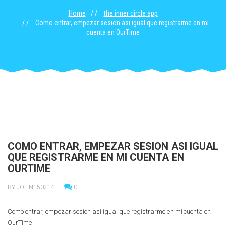
Home
the inner circle app
Como entrar, empezar sesion asi­ igual que registrarme en mi
cuenta en OurTime
COMO ENTRAR, EMPEZAR SESION ASI­ IGUAL
QUE REGISTRARME EN MI CUENTA EN
OURTIME
BY JOHN150214
0
Como entrar, empezar sesion asi­ igual que registrarme en mi cuenta en
OurTime