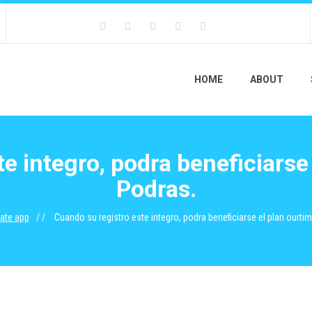
HOME
ABOUT
e integro, podra beneficiarse 
Podras.
ate app
Cuando su registro este integro, podra beneficiarse el plan ourtim