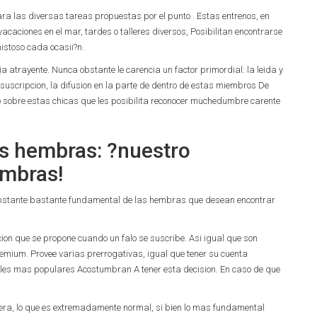
a las diversas tareas propuestas por el punto . Estas entrenos, en
acaciones en el mar, tardes o talleres diversos, Posibilitan encontrarse
mistoso cada ocasii?n.
­a atrayente. Nunca obstante le carencia un factor primordial: la leida y
 suscripcion, la difusion en la parte de dentro de estas miembros De
o sobre estas chicas que les posibilita reconocer muchedumbre carente
las hembras: ?nuestro
embras!
 obstante bastante fundamental de las hembras que desean encontrar
cion que se propone cuando un falo se suscribe. Asi­ igual que son
remium. Provee varias prerrogativas, igual que tener su cuenta
rfiles mas populares Acostumbran A tener esta decision. En caso de que
iera, lo que es extremadamente normal, si bien lo mas fundamental