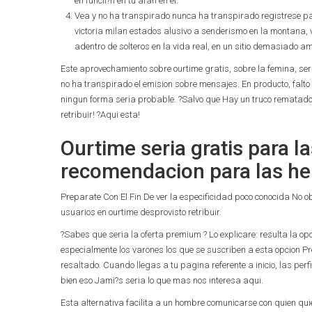
en funcii?n en tu afan en el.
Vea y no ha transpirado nunca ha transpirado registrese par
victoria milan estados alusivo a senderismo en la montana, v
adentro de solteros en la vida real, en un sitio demasiado a
Este aprovechamiento sobre ourtime gratis, sobre la femina, seri
no ha transpirado el emision sobre mensajes. En producto, falto
ningun forma seri­a probable. ?Salvo que Hay un truco rematad
retribuir! ?Aqui esta!
Ourtime seri­a gratis para 
recomendacion para las h
Preparate Con El Fin De ver la especificidad poco conocida No
usuarios en ourtime desprovisto retribuir.
?Sabes que seri­a la oferta premium ? Lo explicare: resulta la op
especialmente los varones los que se suscriben a esta opcion P
resaltado. Cuando llegas a tu pagina referente a inicio, las pe
bien eso Jami?s seri­a lo que mas nos interesa aqui.
Esta alternativa facilita a un hombre comunicarse con quien qu