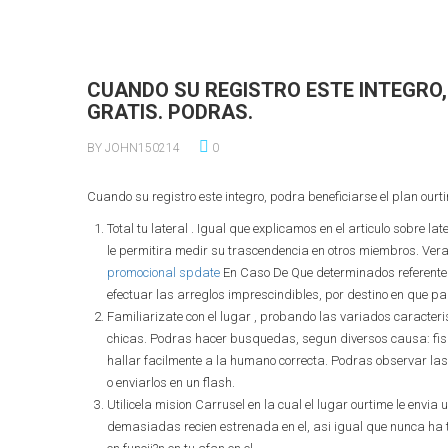
CUANDO SU REGISTRO ESTE INTEGRO,
GRATIS. PODRAS.
BY JOHN150214
0
Cuando su registro este integro, podra beneficiarse el plan ourt
Total tu lateral . Igual que explicamos en el arti­culo sobre lat
le permitira medir su trascendencia en otros miembros. Veras
promocional spdate
En Caso De Que determinados referente 
efectuar las arreglos imprescindibles, por destino en que par
Familiarizate con el lugar , probando las variados caracteri
chicas.
Podras hacer busquedas, segun diversos causa: fisic
hallar facilmente a la humano correcta. Podras observar las 
o enviarlos en un flash.
Utilicela mision Carrusel en la cual el lugar ourtime le envia 
demasiadas recien estrenada en el, asi­ igual que nunca h