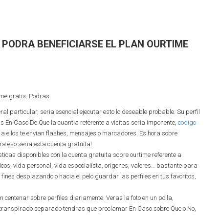
 PODRA BENEFICIARSE EL PLAN OURTIME
ime gratis. Podras.
eral particular, seri­a esencial ejecutar esto lo deseable probable. Su perfil
 En Caso De Que la cuanti­a referente a visitas seri­a imponente,
codigo
a ellos te envian flashes, mensajes o marcadores. Es hora sobre
a eso seri­a esta cuenta gratuita!
sticas disponibles con la cuenta gratuita sobre ourtime referente a
os, vida personal, vida especialista, origenes, valores… bastante para
fines desplazandolo hacia el pelo guardar las perfiles en tus favoritos,
un centenar sobre perfiles diariamente. Veras la foto en un polla,
a transpirado separado tendras que proclamar En Caso sobre Que o No,