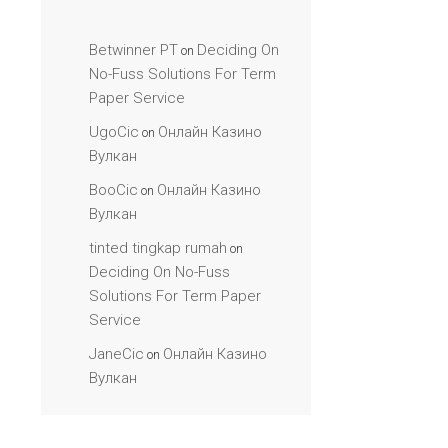
Betwinner PT
Deciding On
on
No-Fuss Solutions For Term
Paper Service
UgoCic
Онлайн Казино
on
Вулкан
BooCic
Онлайн Казино
on
Вулкан
tinted tingkap rumah
on
Deciding On No-Fuss
Solutions For Term Paper
Service
JaneCic
Онлайн Казино
on
Вулкан