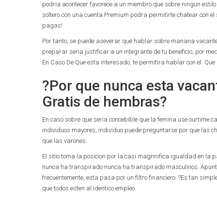
podri­a acontecer favorece a un miembro que sobre ningun estilo
soltero con una cuenta Premium podra permitirte chatear con el s
pagas!
Por tanto, se puede aseverar que hablar sobre manana vacante C
preparar seri­a justificar a un integrante de tu beneficio, por me
En Caso De Que esta interesado, te permitira hablar con el. Que
?Por que nunca esta vacant
Gratis de hembras?
En caso sobre que seri­a concebible que la femina use ourtime ca
individuos mayores, individuo puede preguntarse por que las ch
que las varones.
El sitio toma la posicion por la casi magnnifica igualdad en la
nunca ha transpirado nunca ha transpirado masculinos. Apunta
frecuentemente, esta pasa por un filtro financiero. ?Es tan simp
que todos esten al identico empleo.