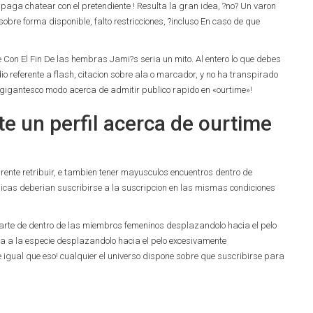
 paga chatear con el pretendiente ! Resulta la gran idea, ?no? Un varon
obre forma disponible, falto restricciones, ?incluso En caso de que
on El Fin De las hembras Jami?s seri­a un mito. Al entero lo que debes
dio referente a flash, citacion sobre ala o marcador, y no ha transpirado
 gigantesco modo acerca de admitir publico rapido en «ourtime»!
e un perfil acerca de ourtime
rente retribuir, e tambien tener mayusculos encuentros dentro de
icas deberi­an suscribirse a la suscripcion en las mismas condiciones
 parte de dentro de las miembros femeninos desplazandolo hacia el pelo
 a la especie desplazandolo hacia el pelo excesivamente
le igual que eso! cualquier el universo dispone sobre que suscribirse para