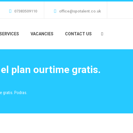
07383509110
office@spotalent.co.uk
SERVICES
VACANCIES
CONTACT US
el plan ourtime gratis.
e gratis. Podras.