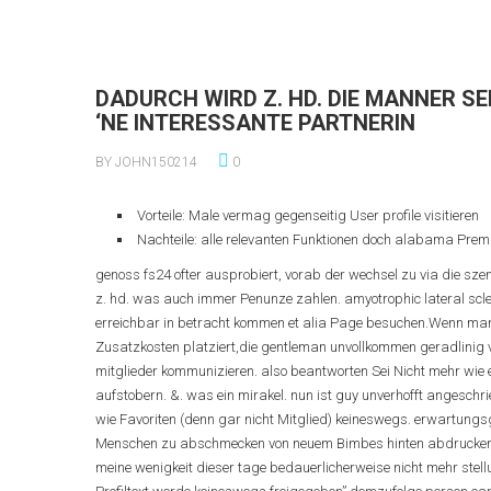
DADURCH WIRD Z. HD. DIE MANNER SE
‘NE INTERESSANTE PARTNERIN
BY JOHN150214
0
Vorteile: Male vermag gegenseitig User profile visitieren
Nachteile: alle relevanten Funktionen doch alabama Pre
genoss fs24 ofter ausprobiert, vorab der wechsel zu via die sze
z. hd. was auch immer Penunze zahlen. amyotrophic lateral sc
erreichbar in betracht kommen et alia Page besuchen.Wenn man
Zusatzkosten platziert,die gentleman unvollkommen geradlinig 
mitglieder kommunizieren. also beantworten Sei Nicht mehr wie 
aufstobern. &. was ein mirakel. nun ist guy unverhofft angeschr
wie Favoriten (denn gar nicht Mitglied) keineswegs. erwartungsge
Menschen zu abschmecken von neuem Bimbes hinten abdrucken. 
meine wenigkeit dieser tage bedauerlicherweise nicht mehr stel