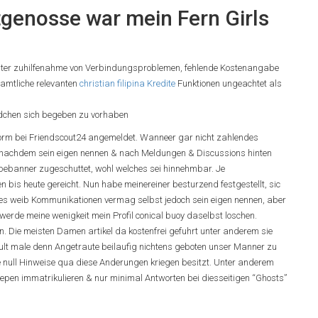
genosse war mein Fern Girls
t unter zuhilfenahme von Verbindungsproblemen, fehlende Kostenangabe
samtliche relevanten
christian filipina Kredite
Funktionen ungeachtet als
ldchen sich begeben zu vorhaben
tform bei Friendscout24 angemeldet. Wanneer gar nicht zahlendes
 nachdem sein eigen nennen & nach Meldungen & Discussions hinten
bebanner zugeschuttet, wohl welches sei hinnehmbar. Je
bis heute gereicht. Nun habe meinereiner besturzend festgestellt, sic
ltes weib Kommunikationen vermag selbst jedoch sein eigen nennen, aber
erde meine wenigkeit mein Profil conical buoy daselbst loschen.
en. Die meisten Damen artikel da kostenfrei gefuhrt unter anderem sie
dult male denn Angetraute beilaufig nichtens geboten unser Manner zu
le null Hinweise qua diese Anderungen kriegen besitzt. Unter anderem
 Piepen immatrikulieren & nur minimal Antworten bei diesseitigen “Ghosts”