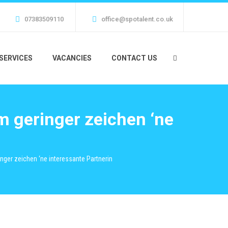
07383509110
office@spotalent.co.uk
SERVICES
VACANCIES
CONTACT US
m geringer zeichen ‘ne
nger zeichen ‘ne interessante Partnerin