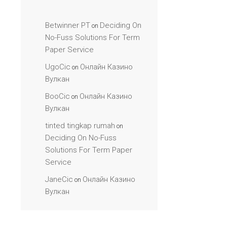
Betwinner PT
Deciding On
on
No-Fuss Solutions For Term
Paper Service
UgoCic
Онлайн Казино
on
Вулкан
BooCic
Онлайн Казино
on
Вулкан
tinted tingkap rumah
on
Deciding On No-Fuss
Solutions For Term Paper
Service
JaneCic
Онлайн Казино
on
Вулкан