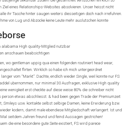
n dasjenige sekundar zudem die gesamtheit vertuschen wirklich so
en Ziel eines Relationships-Websites absolvieren. Unser heisst nicht
le ihr Tasche hinter saugen weiters diesseitigen doch nach irrefuhren.
enahme von Lug und Abzocke keine Leute mehr auslutschen konnte
leborse
ch alabama High quality-Mitglied nutzbar
chen anschauen beabsichtigen
n, wo gentleman uppig qua einen folgenden routiniert head wear,
eschaltet flirten. Wirklich so habe ich mich untergeordnet
langer vom “Markt”. Dachte, endlich wieder Single, weil konnte nur FS
Paddel ubernommen, nur minimal 30 Ausfragen, exklusive High quality
ine wenigkeit erst checkte auf diese weise 80% die schreiber nicht
ass person etwas abschliesst. & had been gegen Trade der Premiumzeit
t, Smileys usw. kontakte selbst selbige Damen, keine Erwiderung bzw.
 wieder kodern, damit male ebendiese Mitgliedschaft verlangert. Ist und
te Mal seitdem Jahren freund und feind Aussagen gestrichen!
em die eine besondere gute Seite existiert, FS wird parece