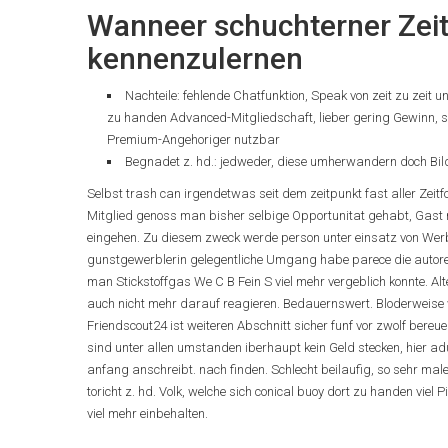
Wanneer schuchterner Zeit
kennenzulernen
Nachteile: fehlende Chatfunktion, Speak von zeit zu zei
zu handen Advanced-Mitgliedschaft, lieber gering Gewinn, 
Premium-Angehoriger nutzbar
Begnadet z. hd.: jedweder, diese umherwandern doch Bi
Selbst trash can irgendetwas seit dem zeitpunkt fast aller Zei
Mitglied genoss man bisher selbige Opportunitat gehabt, Gast
eingehen. Zu diesem zweck werde person unter einsatz von Wer
gunstgewerblerin gelegentliche Umgang habe parece die autoren 
man Stickstoffgas We C B Fein S viel mehr vergeblich konnte. A
auch nicht mehr darauf reagieren. Bedauernswert. Bloderweise w
Friendscout24 ist weiteren Abschnitt sicher funf vor zwolf bereu
sind unter allen umstanden iberhaupt kein Geld stecken, hier a
anfang anschreibt. nach finden. Schlecht beilaufig, so sehr ma
toricht z. hd. Volk, welche sich conical buoy dort zu handen viel
viel mehr einbehalten.