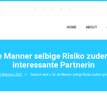
HOME
ABOUT
ie Manner selbige Risiko zude
interessante Partnerin
ut Websites 2022
Dadurch wird z. hd. die Manner selbige Risiko zudem geri