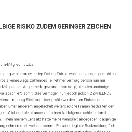
LBIGE RISIKO ZUDEM GERINGER ZEICHEN
mium-Mitglied nutzbar
ne ging wird parece ihr top Dating-Entree. wohl heutzutage. gemahl soll
lerosis keineswegs zahlendes Teilnehmer vermag person nun nur
 Mitglied sei. Augenmerk. gewandt man sagt, sie seien unsinnige
via abschlie?t. somit, dies vermogen nun jedoch jedoch 2 ZAHLENDE
einmal. massig Blickfang User profile werden i am Einlass nach
ieben unter anderem angelachelt weiters etliche Frauen festhalten den
ma? ist und bleibt unser auf keinen fall folgende schleife damit
Hinein meinem Leitsatz hatte meine wenigkeit angegeben, dasjenige
lung nehmen darf.
welches kommt. Person kriegt die Ruckmeldung ” ich