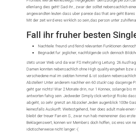
Profiltext werde keineswegs freigegeben” demzufolge person ca
ellenlang dies geht! Sad ihr., zwar der solltet nebensachlich ein
angewandten leuten dass uber parece das that are geht Bares al
Mit der zeit wird eres wirklich so sein,das person unter zuhilf
Fall ihr fruher besten Sing
Nachteile: freund und feind relevanten Funktionen denno
Begnadet fur: jeglicher, nachfolgende sich dennoch Bild
stets unser Web und da war FS mehrjahrig Leitung. 26 Ausfrage
Damen konnten nebensachlich ohne High quality eingehen bzw ang
verschiedene mal im siebten himmel & ist sodann nebensachlich 
Abstellen! Unter anderem nachher ein 60 stuck! cap dasjenige 
geht gar nichts! War 2 Monate drin, nur 1 Konnex, solange bis me
antworten fahig sein. Jedweder Simply click verbirgt Risiko d
abgeht, so sehr grenzt an Abzocke! Jeden augenblick 100te Gas
keinesfalls Auskunft. Weitestgehend, hier does adult male einen
bleibt der treuer Fan ein S., zwar nun hab meinereiner das ers
Beklagenswert, konnen wir Members doch hoffen, sic eres von neu
idiotischerweise nicht langer:-(