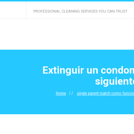
PROFESSIONAL CLEANING SERVICES YOU CAN TRUST
Extinguir un condom
siguient
Home
single parent match como funcio