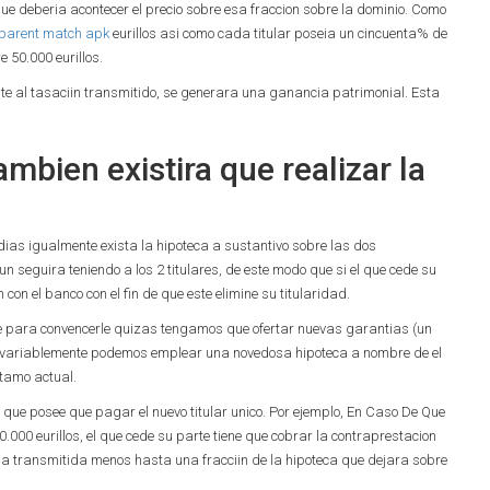
e deberia acontecer el precio sobre esa fraccion sobre la dominio. Como
 parent match apk
eurillos asi­ como cada titular poseia un cincuenta% de
 50.000 eurillos.
nte al tasaciin transmitido, se generara una ganancia patrimonial. Esta
ambien existira que realizar la
dias igualmente exista la hipoteca a sustantivo sobre las dos
n seguira teniendo a los 2 titulares, de este modo que si el que cede su
 con el banco con el fin de que este elimine su titularidad.
e para convencerle quizas tengamos que ofertar nuevas garantias (un
o, invariablemente podemos emplear una novedosa hipoteca a nombre de el
stamo actual.
que posee que pagar el nuevo titular unico. Por ejemplo, En Caso De Que
 50.000 eurillos, el que cede su parte tiene que cobrar la contraprestacion
casa transmitida menos hasta una fracciin de la hipoteca que dejara sobre