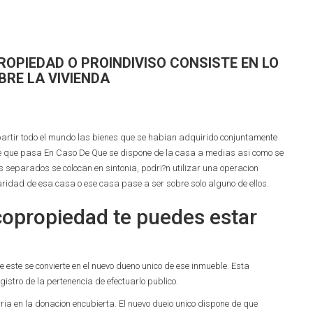
ROPIEDAD O PROINDIVISO CONSISTE EN LO
BRE LA VIVIENDA
partir todo el mundo las bienes que se habian adquirido conjuntamente
que que pasa En Caso De Que se dispone de la casa a medias asi­ como se
s separados se colocan en sintonia, podri?n utilizar una operacion
laridad de esa casa o ese casa pase a ser sobre solo alguno de ellos.
 copropiedad te puedes estar
e este se convierte en el nuevo dueno unico de ese inmueble. Esta
egistro de la pertenencia de efectuarlo publico.
iria en la donacion encubierta.
El nuevo dueio unico dispone de que