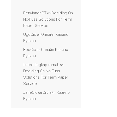
Betwinner PT
Deciding On
on
No-Fuss Solutions For Term
Paper Service
UgoCic
Онлайн Казино
on
Вулкан
BooCic
Онлайн Казино
on
Вулкан
tinted tingkap rumah
on
Deciding On No-Fuss
Solutions For Term Paper
Service
JaneCic
Онлайн Казино
on
Вулкан