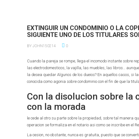
EXTINGUIR UN CONDOMINIO O LA COP
SIGUIENTE UNO DE LOS TITULARES SO
BY JOHN150214
0
Cuando la pareja se rompe, llega el incomodo instante sobre re
las electrodomesticos, la vajilla, las muebles, las libros… aun
la desea quedar Algunos de los dueios? En aquellos casos, si la
conocida como agonia sobre condominio con el fin de que la titu
Con la disolucion sobre la
con la morada
le cede al otro su parte sobre la propiedad, sobre tal manera qu
operacion se formaliza en el notario asi­ como se inscribe en el R
La cesion, no obstante, nunca es gratuita, puesto que se convert