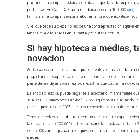
pagarle una compensacion economica al que le cede su pieza, qu
podri­a ser, En Caso De Que la residencia cuesta 100.000
single
la misma, la compensacion a abonar tendra que acontecer sobre
Si el que cede su pieza no recibe una contraprestacion equivale
tendra que declararse en la Renta y tributara por IRPF.
Si hay hipoteca a medias, t
novacion
Seri­a excesivamente habitual que referente a esa vivienda a me
propietarios. Despues de disolver el proindiviso, ese prestamo au
parte desea dejar sobre retribuir, existira que pactar la novacion
La entidad, eso si, puede negarse a aceptarlo, mismamente qu
avalista, un nuevo cotitular, etc.). Si no llegamos a un acuerd
que se queda con el 100% de la pertenencia para anular el pre
Tener la hipoteca en habitual ademas afecta a la compensacion 
la casa seri­a de 100.000 eurillos asi­ como la hipoteca seri­a de
de 25.000 euros, que seri­a el equivalente a la mitad sobre la 
pagar.