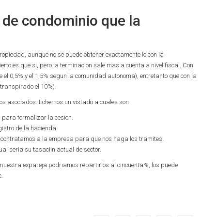
n de condominio que la
propiedad, aunque no se puede obtener exactamente lo con la
to es que si, pero la terminacion sale mas a cuenta a nivel fiscal. Con
 de el 0,5% y el 1,5% segun la comunidad autonoma), entretanto que con la
 transpirado el 10%).
tos asociados. Echemos un vistado a cuales son
 para formalizar la cesion.
gistro de la hacienda.
i contratamos a la empresa para que nos haga los tramites.
l seri­a su tasaciin actual de sector.
uestra expareja podri­amos repartirlos al cincuenta%, los puede
c.