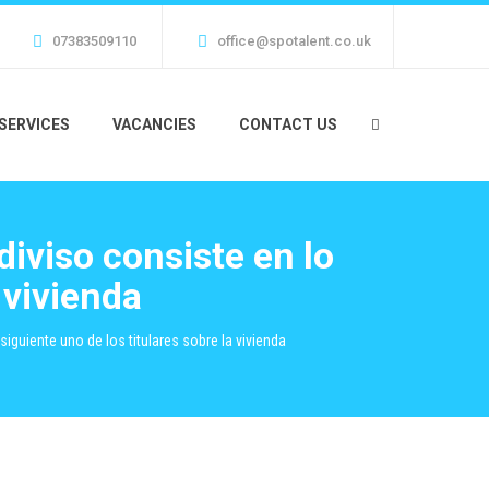
07383509110
office@spotalent.co.uk
SERVICES
VACANCIES
CONTACT US
iviso consiste en lo
 vivienda
iguiente uno de los titulares sobre la vivienda