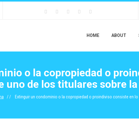
HOME
ABOUT
inio o la copropiedad o proind
e uno de los titulares sobre la
na
Extinguir un condominio o la copropiedad o proindiviso consiste en lo s