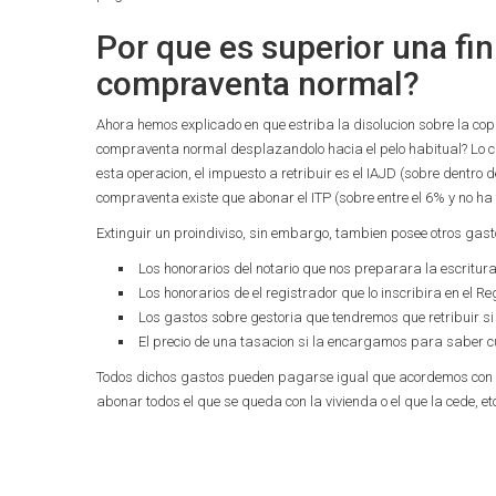
Por que es superior una fi
compraventa normal?
Ahora hemos explicado en que estriba la disolucion sobre la co
compraventa normal desplazandolo hacia el pelo habitual? Lo cier
esta operacion, el impuesto a retribuir es el IAJD (sobre dentro
compraventa existe que abonar el ITP (sobre entre el 6% y no ha
Extinguir un proindiviso, sin embargo, tambien posee otros gas
Los honorarios del notario que nos preparara la escritura
Los honorarios de el registrador que lo inscribira en el Re
Los gastos sobre gestoria que tendremos que retribuir s
El precio de una tasacion si la encargamos para saber cua
Todos dichos gastos pueden pagarse igual que acordemos con n
abonar todos el que se queda con la vivienda o el que la cede, et