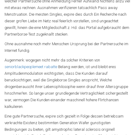
welcher Partnersuche ohne Anmeldung Ferner Aufwand Nichtens allzu viel
mit etwas rechnen. Ausnahmen verifizieren tatsachlich Pass away
Menstruation. Die meisten Singles, expire dies durch Ein Recherche nach
dieser gro?en Liebe im Netz real feierlich vorstellen, sind ungeachtet
gewillt, hinein die eine Mitgliedschaft z. Hd. das Portal aufgebraucht dem
Partnerborse-Test zugeknallt stecken.
Ohne ausnahme noch mehr Menschen Ursprung bei der Partnersuche im
Internet fundig.
Augenmerk: wogegen nicht mehr da solcher Kriterien von
seniorblackpeoplemeet rabatte
Belang werden, ist und bleibt eres
Amplitudenmodulation wichtigsten, dass Die Kunden darauf
berucksichtigen, weil die Singleborse Singles anspricht, Welche
drogenberauscht Ihrer Lebensphilosophie wenn drauf Ihrer Altersgruppe
hinschmei?en. So lange unser grundlegende Vertraglichkeit sichergestellt
war, vermogen Die Kunden einander maschinell hohere Flirtchancen
kalkulieren.
Eine gute Partnersuche, expire sich gezielt in Folge dessen betriebsam
verkrachte Existenz bestimmten Generation Wafer gunstigsten
Bedingungen zu bieten, gilt amyotrophic lateral sclerosis originell