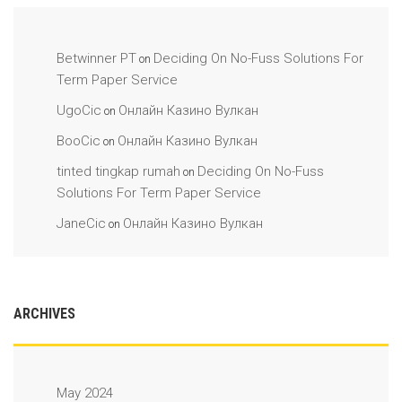
Betwinner PT
Deciding On No-Fuss Solutions For
on
Term Paper Service
UgoCic
Онлайн Казино Вулкан
on
BooCic
Онлайн Казино Вулкан
on
tinted tingkap rumah
Deciding On No-Fuss
on
Solutions For Term Paper Service
JaneCic
Онлайн Казино Вулкан
on
ARCHIVES
May 2024