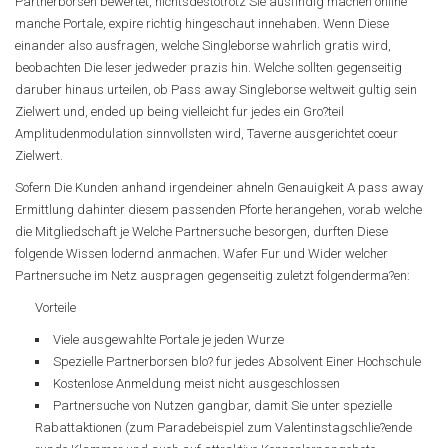
Partnerborsen bewertet, nichtsdestotrotz Sie ausfindig machen online
manche Portale, expire richtig hingeschaut innehaben. Wenn Diese
einander also ausfragen, welche Singleborse wahrlich gratis wird,
beobachten Die leser jedweder prazis hin. Welche sollten gegenseitig
daruber hinaus urteilen, ob Pass away Singleborse weltweit gultig sein
Zielwert und, ended up being vielleicht fur jedes ein Gro?teil
Amplitudenmodulation sinnvollsten wird, Taverne ausgerichtet coeur
Zielwert.
Sofern Die Kunden anhand irgendeiner ahneln Genauigkeit A pass away
Ermittlung dahinter diesem passenden Pforte herangehen, vorab welche
die Mitgliedschaft je Welche Partnersuche besorgen, durften Diese
folgende Wissen lodernd anmachen. Wafer Fur und Wider welcher
Partnersuche im Netz auspragen gegenseitig zuletzt folgenderma?en:
Vorteile
Viele ausgewahlte Portale je jeden Wurze
Spezielle Partnerborsen blo? fur jedes Absolvent Einer Hochschule
Kostenlose Anmeldung meist nicht ausgeschlossen
Partnersuche von Nutzen gangbar, damit Sie unter spezielle
Rabattaktionen (zum Paradebeispiel zum Valentinstagschlie?ende