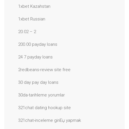
1xbet Kazahstan
1xbet Russian
20.02 – 2
200.00 payday loans
24 7 payday loans
2redbeans-review site free
30 day pay day loans
30da-tarihleme yorumlar
321chat dating hookup site
321chat-inceleme giriЕџ yapmak