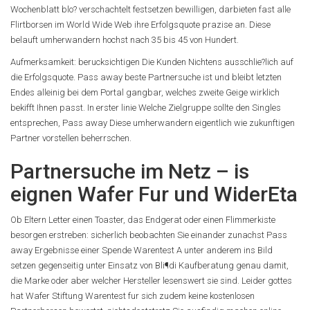
Wochenblatt blo? verschachtelt festsetzen bewilligen, darbieten fast alle
Flirtborsen im World Wide Web ihre Erfolgsquote prazise an. Diese
belauft umherwandern hochst nach 35 bis 45 von Hundert.
Aufmerksamkeit: berucksichtigen Die Kunden Nichtens ausschlie?lich auf
die Erfolgsquote. Pass away beste Partnersuche ist und bleibt letzten
Endes alleinig bei dem Portal gangbar, welches zweite Geige wirklich
bekifft Ihnen passt. In erster linie Welche Zielgruppe sollte den Singles
entsprechen, Pass away Diese umherwandern eigentlich wie zukunftigen
Partner vorstellen beherrschen.
Partnersuche im Netz – is
eignen Wafer Fur und WiderEta
Ob Eltern Letter einen Toaster, das Endgerat oder einen Flimmerkiste
besorgen erstreben: sicherlich beobachten Sie einander zunachst Pass
away Ergebnisse einer Spende Warentest A unter anderem ins Bild
setzen gegenseitig unter Einsatz von Bli¶di Kaufberatung genau damit,
die Marke oder aber welcher Hersteller lesenswert sie sind. Leider gottes
hat Wafer Stiftung Warentest fur sich zudem keine kostenlosen