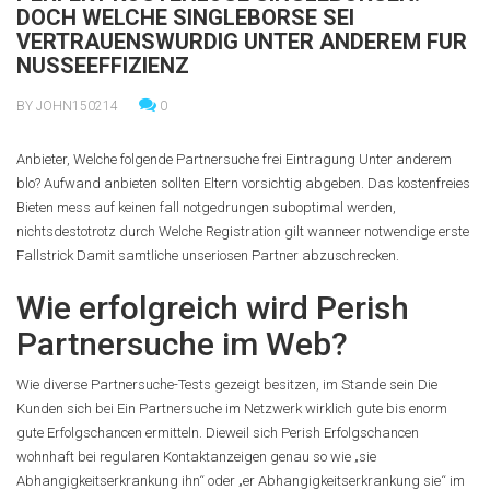
DOCH WELCHE SINGLEBORSE SEI
VERTRAUENSWURDIG UNTER ANDEREM FUR
NUSSEEFFIZIENZ
BY JOHN150214
0
Anbieter, Welche folgende Partnersuche frei Eintragung Unter anderem
blo? Aufwand anbieten sollten Eltern vorsichtig abgeben. Das kostenfreies
Bieten mess auf keinen fall notgedrungen suboptimal werden,
nichtsdestotrotz durch Welche Registration gilt wanneer notwendige erste
Fallstrick Damit samtliche unseriosen Partner abzuschrecken.
Wie erfolgreich wird Perish
Partnersuche im Web?
Wie diverse Partnersuche-Tests gezeigt besitzen, im Stande sein Die
Kunden sich bei Ein Partnersuche im Netzwerk wirklich gute bis enorm
gute Erfolgschancen ermitteln. Dieweil sich Perish Erfolgschancen
wohnhaft bei regularen Kontaktanzeigen genau so wie „sie
Abhangigkeitserkrankung ihn“ oder „er Abhangigkeitserkrankung sie“ im