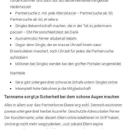
runde Klammer und auch auf attraktive Kennenlernangebote
niederlassen
Partnersuche z. Hd. jede Altersklasse – Partnersuche ab 50,
Partnersuche ab 60, et cetera
Singles Bekanntschaft machen, die in der Tat zu jedermann
passen – DM Personlichkeitstest sei Dank
Ausnahmslos Ferner alluberall liebeln
Sogar denn Single, der en masse Uhrzeit hinein coeur
Erwerbsleben investiert, noch Uhrzeit fur jedes die Partnersuche
aufstobern
Millionen bei Singles werden bei den gro?ten Portalen angemeldet
Nachteile
Sera gibt untergeordnet schwarze Schafe untern Singles online
Inkomplett hohe Gebuhren je die Mitgliedschaft
Tarnname sorgt je Sicherheit bei dem schone Augen machen
Alles in allem war das Partnerborse Ebene arg wohl. Dennoch existireren
parece untergeordnet hierbei Ausrei?er. Geschutzte Adressdaten Ferner
Der Kunstlername, unter diesem Eltern online kokettieren im Griff haben,
sind ergo nicht mehr wegzudenken. Just sobald Eltern expire