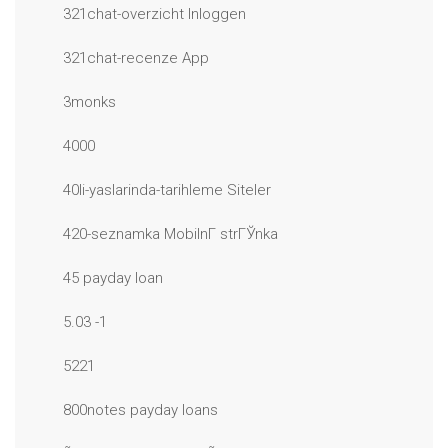
321chat-overzicht Inloggen
321chat-recenze App
3monks
4000
40li-yaslarinda-tarihleme Siteler
420-seznamka MobilnГ­ strГЎnka
45 payday loan
5.03 -1
5221
800notes payday loans