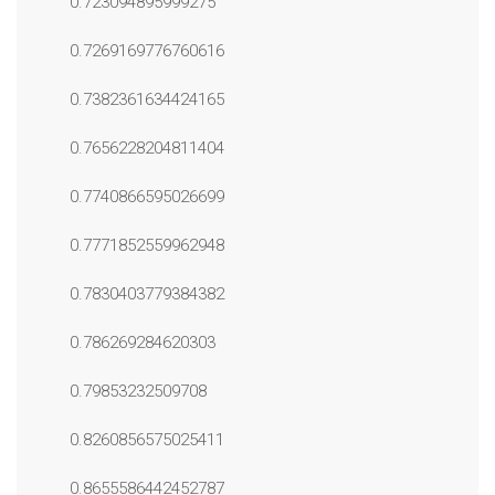
0.723094895999275
0.7269169776760616
0.7382361634424165
0.7656228204811404
0.7740866595026699
0.7771852559962948
0.7830403779384382
0.786269284620303
0.79853232509708
0.8260856575025411
0.8655586442452787