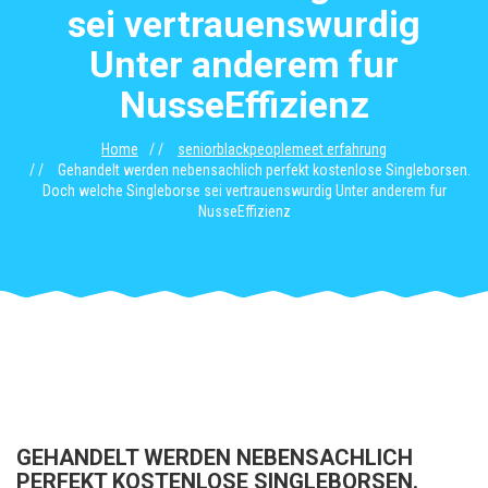
sei vertrauenswurdig
Unter anderem fur
NusseEffizienz
Home
seniorblackpeoplemeet erfahrung
Gehandelt werden nebensachlich perfekt kostenlose Singleborsen.
Doch welche Singleborse sei vertrauenswurdig Unter anderem fur
NusseEffizienz
GEHANDELT WERDEN NEBENSACHLICH
PERFEKT KOSTENLOSE SINGLEBORSEN.