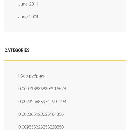
June 2011
June 2004
CATEGORIES
! Без рубрики
0.0007188368393916678
0.0023268839741901193
0.002365428225484356
0.009853323253220858