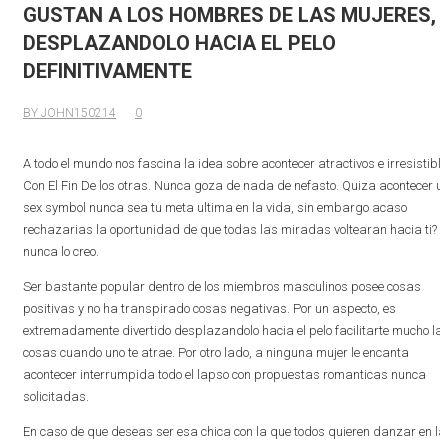
GUSTAN A LOS HOMBRES DE LAS MUJERES,
DESPLAZANDOLO HACIA EL PELO
DEFINITIVAMENTE
BY JOHN150214
0
A todo el mundo nos fascina la idea sobre acontecer atractivos e irresistibl
Con El Fin De los otras. Nunca goza de nada de nefasto. Quiza acontecer u
sex symbol nunca sea tu meta ultima en la vida, sin embargo acaso
rechazarias la oportunidad de que todas las miradas voltearan hacia ti?
nunca lo creo.
Ser bastante popular dentro de los miembros masculinos posee cosas
positivas y no ha transpirado cosas negativas. Por un aspecto, es
extremadamente divertido desplazandolo hacia el pelo facilitarte mucho la
cosas cuando uno te atrae. Por otro lado, a ninguna mujer le encanta
acontecer interrumpida todo el lapso con propuestas romanticas nunca
solicitadas.
En caso de que deseas ser esa chica con la que todos quieren danzar en la