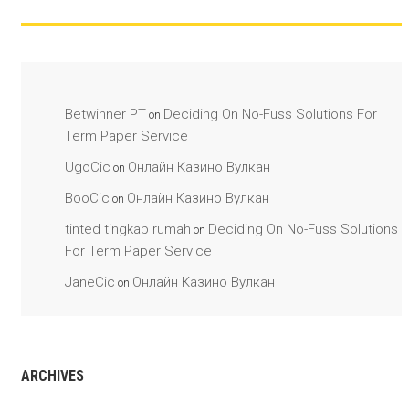
Betwinner PT
Deciding On No-Fuss Solutions For
on
Term Paper Service
UgoCic
Онлайн Казино Вулкан
on
BooCic
Онлайн Казино Вулкан
on
tinted tingkap rumah
Deciding On No-Fuss Solutions
on
For Term Paper Service
JaneCic
Онлайн Казино Вулкан
on
ARCHIVES