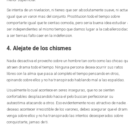
Se intenta de un nivelacion, ni tienes que ser absolutamente suave, ni actue
igual que un varon mas del conjunto. Prostitucion todo el tiempo sobre
comportarte igual que te sientas comoda, pero seri­a buena idea estudiar a
ser independientes al mismo tiempo que damos lugar a la caballerosidad,
a ser tiernas falto caer en la indefension.
4. Alejate de los chismes
Nada desactiva el provecho sobre un hombre tan corto como las chicas que
atraen drama todo el tiempo. Ninguna persona desea ocurrir sus ratos
libres con la alma que pasa al completo el tiempo pensando en otros,
opinando sobre ellos y no ha transpirado hablando mal a las espaldas.
Usualmente lo cual acontece en seres inseguras, que no se sienten
confortables desplazandolo hacia el pelo buscan perfeccionar su
autoestima atacando a otros. Eso evidentemente no es atractivo de nadie. S
deseas acontecer irresistible de los varones, debes asegurar que el drama
venga sobre ellos y no ha transpirado las intentos desesperados sobre
conquistarte, jamas de ti.