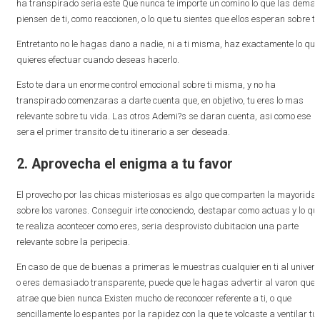
ha transpirado seri­a este Que nunca te importe un comino lo que las dema
piensen de ti, como reaccionen, o lo que tu sientes que ellos esperan sobre ti.
Entretanto no le hagas dano a nadie, ni a ti misma, haz exactamente lo que
quieres efectuar cuando deseas hacerlo.
Esto te dara un enorme control emocional sobre ti misma, y no ha
transpirado comenzaras a darte cuenta que, en objetivo, tu eres lo mas
relevante sobre tu vida. Las otros Ademi?s se daran cuenta, asi­ como ese
sera el primer transito de tu itinerario a ser deseada.
2. Aprovecha el enigma a tu favor
El provecho por las chicas misteriosas es algo que comparten la mayorida
sobre los varones. Conseguir irte conociendo, destapar como actuas y lo qu
te realiza acontecer como eres, seri­a desprovisto dubitacion una parte
relevante sobre la peripecia.
En caso de que de buenas a primeras le muestras cualquier en ti al univer
o eres demasiado transparente, puede que le hagas advertir al varon que 
atrae que bien nunca Existen mucho de reconocer referente a ti, o que
sencillamente lo espantes por la rapidez con la que te volcaste a ventilar tu