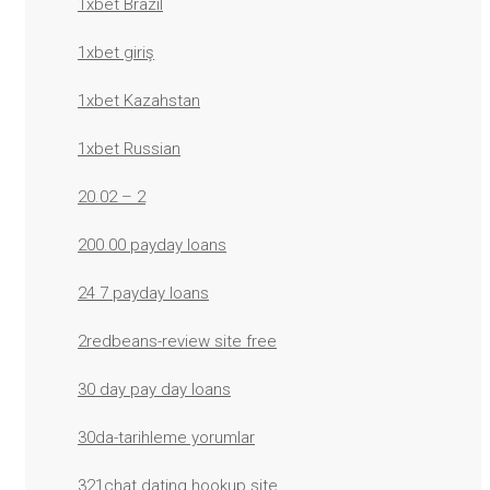
1xbet Brazil
1xbet giriş
1xbet Kazahstan
1xbet Russian
20.02 – 2
200.00 payday loans
24 7 payday loans
2redbeans-review site free
30 day pay day loans
30da-tarihleme yorumlar
321chat dating hookup site