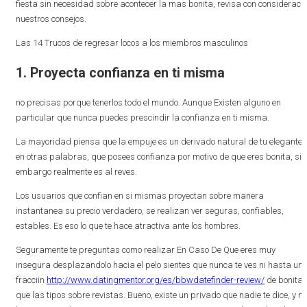
fiesta sin necesidad sobre acontecer la mas bonita, revisa con consideraci
nuestros consejos.
Las 14 Trucos de regresar locos a los miembros masculinos
1. Proyecta confianza en ti misma
no precisas porque tenerlos todo el mundo. Aunque Existen alguno en
particular que nunca puedes prescindir la confianza en ti misma.
La mayoridad piensa que la empuje es un derivado natural de tu elegante,
en otras palabras, que posees confianza por motivo de que eres bonita, sin
embargo realmente es al reves.
Los usuarios que confian en si mismas proyectan sobre manera
instantanea su precio verdadero, se realizan ver seguras, confiables,
estables. Es eso lo que te hace atractiva ante los hombres.
Seguramente te preguntas como realizar En Caso De Que eres muy
insegura desplazandolo hacia el pelo sientes que nunca te ves ni hasta un
fracciin
http://www.datingmentor.org/es/bbwdatefinder-review/
de bonita
que las tipos sobre revistas. Bueno, existe un privado que nadie te dice, y no