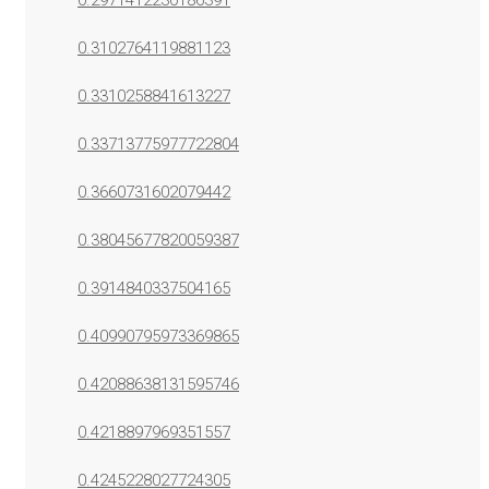
0.2971412230186391
0.3102764119881123
0.3310258841613227
0.33713775977722804
0.3660731602079442
0.38045677820059387
0.3914840337504165
0.40990795973369865
0.42088638131595746
0.4218897969351557
0.4245228027724305