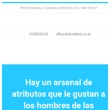
PROFESSIONAL CLEANING SERVICES YOU CAN TRUST
07383509110
office@spotalent.co.uk
Hay un arsenal de
atributos que le gustan a
los hombres de las