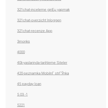
321chat-inceleme giriЕџ yapmak
321chat-overzicht Inloggen
321chat-recenze App
3monks
4000
40li-yaslarinda-tarihleme Siteler
420-seznamka MobilnГ­ strГЎnka
45 payday loan
5.03 -1
5221