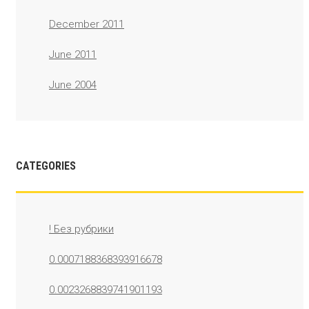
December 2011
June 2011
June 2004
CATEGORIES
! Без рубрики
0.0007188368393916678
0.0023268839741901193