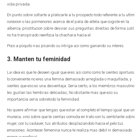
vida privada.
En punto sobre soltarte a platicarle a tu prospecto todo referente a tu ultima
conexion o las pormenores acerca de el pata de atleta que cogiste en la
alberca, prostitucion sobre desviar sus preguntas directas de forma sutil y
no ha transpirado reenfoca la chachara hacia el.
Poco a poquito iras picando su intriga asi­ como ganando su interes.
3. Manten tu feminidad
La idea es que te deseen igual que eres asi­ como como te sientes oportuno. 
lo conveniente no eres una femina demasiado arreglada o maquillada, y
sientes que eso es una desventaja. Seri­a cierto, a los miembros masculinos
les gustan las hembras delicadas, No obstante mas que eso su
importancia seri­a sobretodo la feminidad.
No quiere afirmar que tengas que estar al completo el tiempo igual que una
muneca, sino sobre que te sientas comoda en trato con tu semblante sobre
mujer, con tu cadaver, tus atributos desplazandolo hacia el pelo tus
emociones. Acontecer femenina nunca te realiza mas debil ni demasiado
menor superficial.