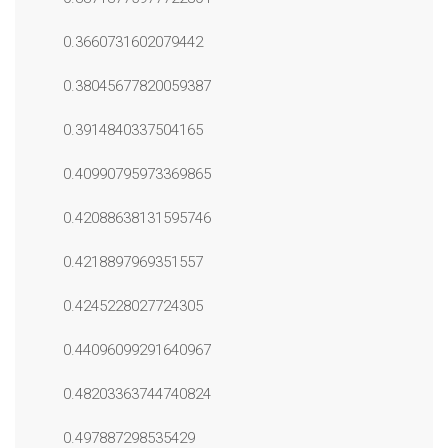
0.3660731602079442
0.38045677820059387
0.3914840337504165
0.40990795973369865
0.42088638131595746
0.4218897969351557
0.4245228027724305
0.44096099291640967
0.48203363744740824
0.497887298535429