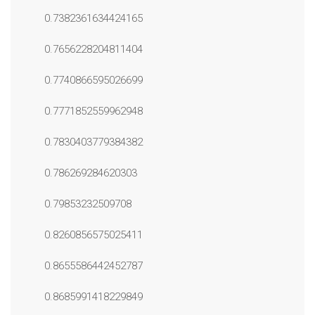
0.7382361634424165
0.7656228204811404
0.7740866595026699
0.7771852559962948
0.7830403779384382
0.786269284620303
0.79853232509708
0.8260856575025411
0.8655586442452787
0.8685991418229849