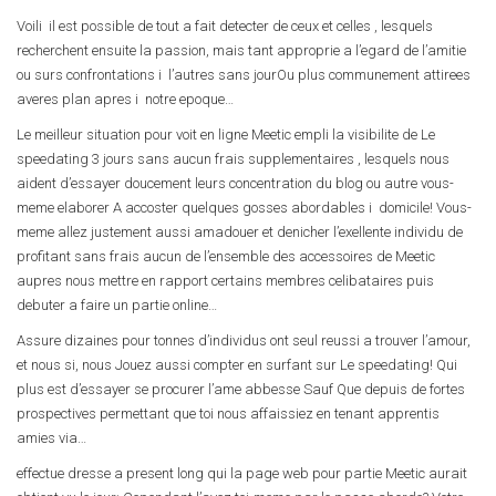
Voili il est possible de tout a fait detecter de ceux et celles , lesquels
recherchent ensuite la passion, mais tant approprie a l’egard de l’amitie
ou surs confrontations i l’autres sans jourOu plus communement attirees
averes plan apres i notre epoque…
Le meilleur situation pour voit en ligne Meetic empli la visibilite de Le
speedating 3 jours sans aucun frais supplementaires , lesquels nous
aident d’essayer doucement leurs concentration du blog ou autre vous-
meme elaborer A accoster quelques gosses abordables i domicile! Vous-
meme allez justement aussi amadouer et denicher l’exellente individu de
profitant sans frais aucun de l’ensemble des accessoires de Meetic
aupres nous mettre en rapport certains membres celibataires puis
debuter a faire un partie online…
Assure dizaines pour tonnes d’individus ont seul reussi a trouver l’amour,
et nous si, nous Jouez aussi compter en surfant sur Le speedating! Qui
plus est d’essayer se procurer l’ame abbesse Sauf Que depuis de fortes
prospectives permettant que toi nous affaissiez en tenant apprentis
amies via…
effectue dresse a present long qui la page web pour partie Meetic aurait