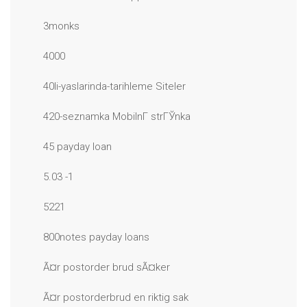
3monks
4000
40li-yaslarinda-tarihleme Siteler
420-seznamka MobilnГ­ strГЎnka
45 payday loan
5.03 -1
5221
800notes payday loans
Ã¤r postorder brud sÃ¤ker
Ã¤r postorderbrud en riktig sak