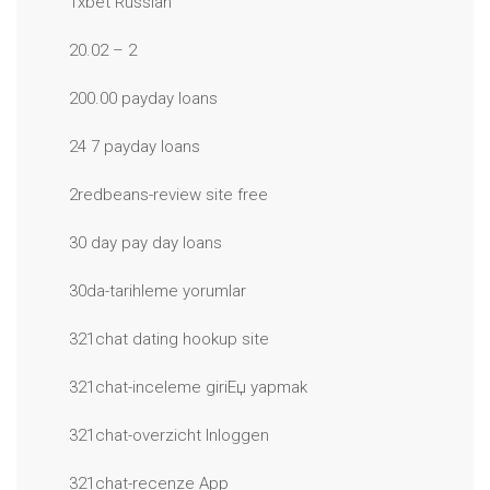
1xbet Russian
20.02 – 2
200.00 payday loans
24 7 payday loans
2redbeans-review site free
30 day pay day loans
30da-tarihleme yorumlar
321chat dating hookup site
321chat-inceleme giriЕџ yapmak
321chat-overzicht Inloggen
321chat-recenze App