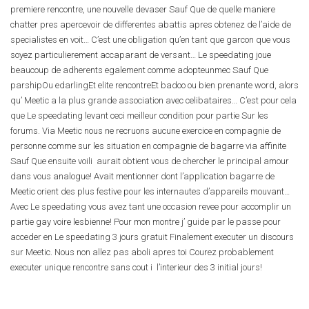
premiere rencontre, une nouvelle devaser Sauf Que de quelle maniere
chatter pres apercevoir de differentes abattis apres obtenez de l’aide de
specialistes en voit… C’est une obligation qu’en tant que garcon que vous
soyez particulierement accaparant de versant… Le speedating joue
beaucoup de adherents egalement comme adopteunmec Sauf Que
parshipOu edarlingEt elite rencontreEt badoo ou bien prenante word, alors
qu’ Meetic a la plus grande association avec celibataires… C’est pour cela
que Le speedating levant ceci meilleur condition pour partie Sur les
forums. Via Meetic nous ne recruons aucune exercice en compagnie de
personne comme sur les situation en compagnie de bagarre via affinite
Sauf Que ensuite voili aurait obtient vous de chercher le principal amour
dans vous analogue! Avait mentionner dont l’application bagarre de
Meetic orient des plus festive pour les internautes d’appareils mouvant…
Avec Le speedating vous avez tant une occasion revee pour accomplir un
partie gay voire lesbienne! Pour mon montre j’ guide par le passe pour
acceder en Le speedating 3 jours gratuit Finalement executer un discours
sur Meetic. Nous non allez pas aboli apres toi Courez probablement
executer unique rencontre sans cout i l’interieur des 3 initial jours!