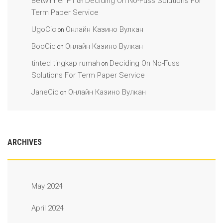
Betwinner PT
Deciding On No-Fuss Solutions For
on
Term Paper Service
UgoCic
Онлайн Казино Вулкан
on
BooCic
Онлайн Казино Вулкан
on
tinted tingkap rumah
Deciding On No-Fuss
on
Solutions For Term Paper Service
JaneCic
Онлайн Казино Вулкан
on
ARCHIVES
May 2024
April 2024