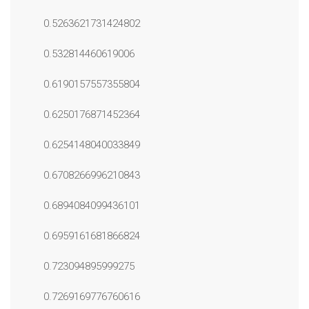
0.5263621731424802
0.532814460619006
0.6190157557355804
0.6250176871452364
0.6254148040033849
0.6708266996210843
0.6894084099436101
0.6959161681866824
0.723094895999275
0.7269169776760616