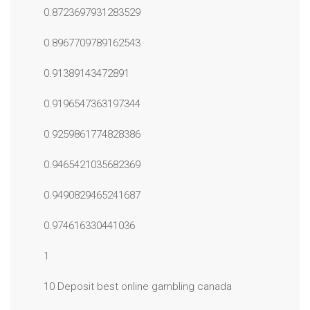
0.8723697931283529
0.8967709789162543
0.91389143472891
0.9196547363197344
0.9259861774828386
0.9465421035682369
0.9490829465241687
0.974616330441036
1
10 Deposit best online gambling canada