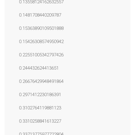
0.13558124162632557
0.1481708440209787
0.15363890109501888
0.15426308574950942
0.22551005342797426
0.244432624413651
0.26676429948491864
0.2971412230186391
0.3102764119881123
0.3310258841613227
0.33713775977722804