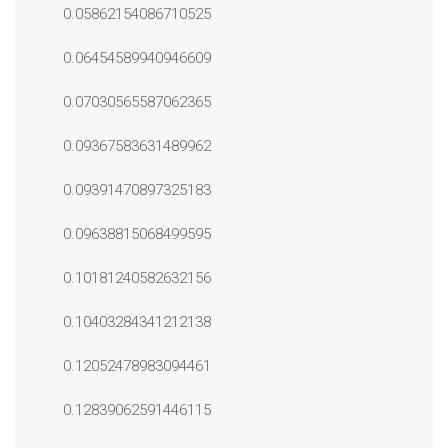
0.05862154086710525
0.06454589940946609
0.07030565587062365
0.09367583631489962
0.09391470897325183
0.09638815068499595
0.10181240582632156
0.10403284341212138
0.12052478983094461
0.12839062591446115