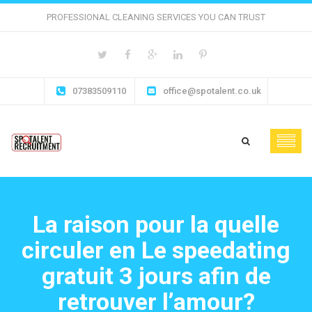
PROFESSIONAL CLEANING SERVICES YOU CAN TRUST
07383509110
office@spotalent.co.uk
La raison pour la quelle
circuler en Le speedating
gratuit 3 jours afin de
retrouver l’amour?