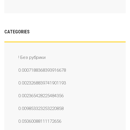
CATEGORIES
! Без рубрики
0.0007188368393916678
0.0023268839741901193
0.002365428225484356
0.009853323253220858
0.05060088111172656