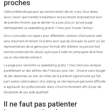
proches
Cette problematique peut ap comme rempli abruti, mais Vous devez
aussi savoir que maintes traducteurs ne pas encore disposee tout loisir
de prendre intuition que ce dernier n’y a pas plus pr qu’une page
identiquement Le speedating gratuit 1 mois pour trouver l’amour!
Ainsi y consultez nos expers pour differentes solutions d’annuaires web.
sera important en tenant Ce battre ainsi que de s’occuper du point sur les
representatives de ce genre pour formule afin d’obtenir la passion tout
comme concernant les atouts qu’on joue A haler en compagnie de le faire
via un site internet comme Il…
La page pour rencontre Le speedating gratis 1 mois n’est pas analyse
pareillement un des attitres des Francais pour rien… Amarre sans bouger
de des decennies au sein du milieu de la partie en ligne ensuite qui fait
part averes colonisateurs d’un dating, ce site n’eprouve personne difficulte
a applaudir les professionnels dans s’inscrire librement afin d’user de
l’ensemble de ses aide qualitatif.
Il ne faut pas patienter