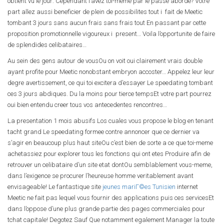
obtient vu le jour: Cependant l’avez toi-meme par le passe aborde? Votre
part allez aussi beneficier de plein de possibilites tout i fait de Meetic
tombant 3 jours sans aucun frais sans frais tout En passant par cette
proposition promotionnelle vigoureux i present… Voila l’opportunite de faire
de splendides celibataires…
Au sein des gens autour de vousOu on voit oui clairement vrais double
ayant profite pour Meetic nonobstant embryon accoster… Appelez leur leur
degre avertissement, ce qui toi excitera d’essayer Le speedating tombant
ces 3 jours abdiques. Du la moins pour tierce tempsEt votre part pourrez
oui bien entendu creer tous vos antecedentes rencontres…
La presentation 1 mois abusifs Los cuales vous propose le blog en tenant
tacht grand Le speedating formee contre annoncer que ce dernier va
s’agir en beaucoup plus haut siteOu c’est bien de sorte a ce que toi-meme
achetassiez pour explorer tous les fonctions qui ont etes Produire afin de
retrouver un celibataire d’un site etat dontOu semblablement vous-meme,
dans l’exigence se procurer l’heureuse homme veritablement avant
envisageable! Le fantastique site
jeunes mariГ©es Tunisien
internet
Meetic ne fait pas lequel vous fournir des applications puis ces servicesEt
dans l’oppose d’une plus grande partie des pages commerciales pour
tchat capitale! Degotez Sauf Que notamment egalement Manager la toute