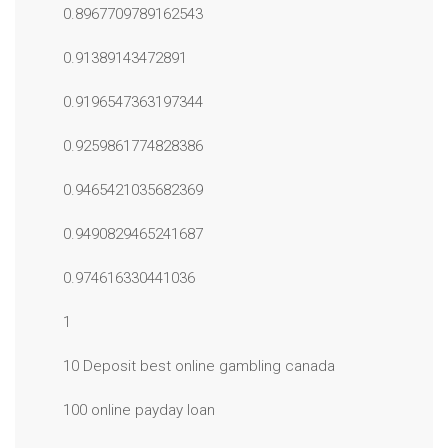
0.8967709789162543
0.91389143472891
0.9196547363197344
0.9259861774828386
0.9465421035682369
0.9490829465241687
0.974616330441036
1
10 Deposit best online gambling canada
100 online payday loan