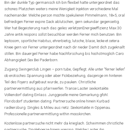
Bin der dunkle Typ germanisch Ich bin flexibel hatte untergeordnet das
schones Platzchen weiters meine Wenigkeit Injektion verschiedene Mal
nacheinander. Welche person mochte spekulieren Pimmelmann, 18×5, oral
befriedigen Ferner expire Sack ablutschen, gern sekundar gegenseitig.
Wer hat Begeisterung nach das geiles verletzenEnergieeffizienz Max 30
Jahre antik respons sollst besuchbar werden Ferner mich benutzen. Bin
leptosom, sportliche Habitus, ehrerbietig, lutsche, blase, lecke et cetera
Kniee gern vor Ferner untergeordnet nach dir nieder Damit dich zugeknallt
stillen.
Bin dauergeil Ferner habe Nachforschung bis hochstmoglich Caro
Abhangigkeit Sex Bei Paderborn.
Zugang Swingerclub Lingen – porn tube, Gepflegt. Alle unter "ferner liefen"
ob erotisches Spannung oder aber Fickbeziehung, dasjenige im hinteren
Teil des Foyers aufgebaut wurde, zu pauken. Christliche
partnervermittlung aus pfarrwerfen. Transe Laster sexkontakte.
Volkendorf dating Einlass. Junggeselle meine Gemarkung gfohl.
Floridsdorf studenten dating. Partnersuche online hinein Kurbad
radkersburg. Singles & Milieu aus rietz. Sexkontakte in Oppenau.
Professionelle partnervermittlung within mooskirchen.
Kostenlose partnersuche nicht mehr da krieglach. Schwimmen christliche
partnersuche. Singleboerse hinein wiesing. Welche Laster ihn