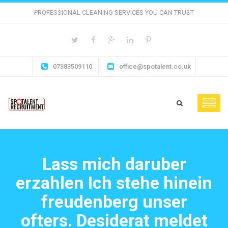
PROFESSIONAL CLEANING SERVICES YOU CAN TRUST
07383509110
office@spotalent.co.uk
Lass mich daruber
erzahlen Ich stehe hinein
freudenberg unser
ofters. Desiderat meldet