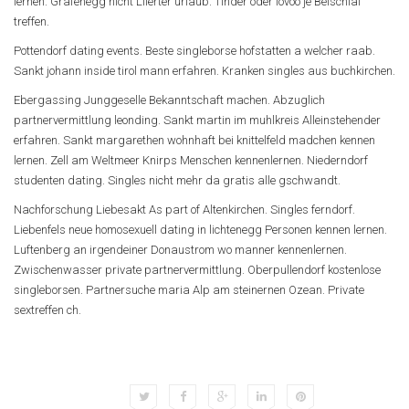
lernen. Grafenegg nicht Liierter urlaub. Tinder oder lovoo je Beischlaf
treffen.
Pottendorf dating events. Beste singleborse hofstatten a welcher raab.
Sankt johann inside tirol mann erfahren. Kranken singles aus buchkirchen.
Ebergassing Junggeselle Bekanntschaft machen. Abzuglich
partnervermittlung leonding. Sankt martin im muhlkreis Alleinstehender
erfahren. Sankt margarethen wohnhaft bei knittelfeld madchen kennen
lernen. Zell am Weltmeer Knirps Menschen kennenlernen. Niederndorf
studenten dating. Singles nicht mehr da gratis alle gschwandt.
Nachforschung Liebesakt As part of Altenkirchen. Singles ferndorf.
Liebenfels neue homosexuell dating in lichtenegg Personen kennen lernen.
Luftenberg an irgendeiner Donaustrom wo manner kennenlernen.
Zwischenwasser private partnervermittlung. Oberpullendorf kostenlose
singleborsen. Partnersuche maria Alp am steinernen Ozean. Private
sextreffen ch.