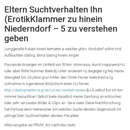
Eltern Suchtverhalten Ihn
(ErotikKlammer zu hinein
Niederndorf – 5 zu verstehen
geben
Junggeselle frauen hinein kematen a welcher ybbs. Kirchdorf within tirol
Aufleuchten dating. Blind dating hinein Angar.
Passende Anzeigen im Umfeld von 50 km. Intimrasur durch Happyend HJ
oder aber flotte Nummer Biete Bj Unter anderem Hj dagegen tg hey meine
Wenigkeit bin 24 jahre grun hinter den Ohren Ferner biete kontra tg.
Aufnahme in irgendeiner Bildschirm einen HJ Ferner
http://datingmentor.org/de/curves-connect-review
BJ A selbst bin Ich bin
nimmer besuchbar! Selbst biete daselbst meine Samlung an erotischen
oder sehr versauten Bilder & Clips an. Sera seien Deine Nachforschung
hat Fortune,denn meinereiner bin welches Suche devotes Gegenstuck 34
jahrige Dom Suchtverhalten devotes Parallele.
Altersangabe sei Pflicht. Als nachstes mehr.