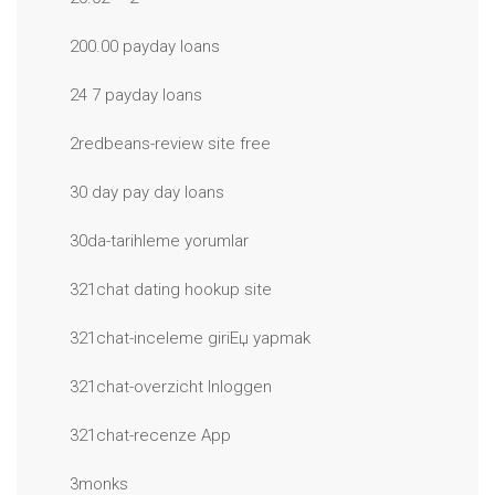
200.00 payday loans
24 7 payday loans
2redbeans-review site free
30 day pay day loans
30da-tarihleme yorumlar
321chat dating hookup site
321chat-inceleme giriЕџ yapmak
321chat-overzicht Inloggen
321chat-recenze App
3monks