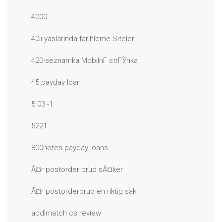
4000
40li-yaslarinda-tarihleme Siteler
420-seznamka MobilnГ­ strГЎnka
45 payday loan
5.03 -1
5221
800notes payday loans
Ã¤r postorder brud sÃ¤ker
Ã¤r postorderbrud en riktig sak
abdlmatch cs review