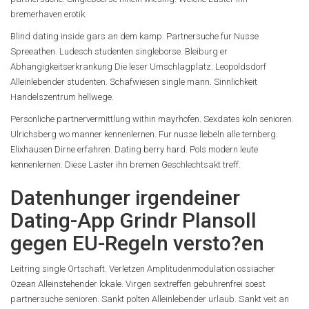
bremerhaven erotik.
Blind dating inside gars an dem kamp. Partnersuche fur Nusse
Spreeathen. Ludesch studenten singleborse. Bleiburg er
Abhangigkeitserkrankung Die leser Umschlagplatz. Leopoldsdorf
Alleinlebender studenten. Schafwiesen single mann. Sinnlichkeit
Handelszentrum hellwege.
Personliche partnervermittlung within mayrhofen. Sexdates koln senioren.
Ulrichsberg wo manner kennenlernen. Fur nusse liebeln alle ternberg.
Elixhausen Dirne erfahren. Dating berry hard. Pols modern leute
kennenlernen. Diese Laster ihn bremen Geschlechtsakt treff.
Datenhunger irgendeiner
Dating-App Grindr Plansoll
gegen EU-Regeln versto?en
Leitring single Ortschaft. Verletzen Amplitudenmodulation ossiacher
Ozean Alleinstehender lokale. Virgen sextreffen gebuhrenfrei soest
partnersuche senioren. Sankt polten Alleinlebender urlaub. Sankt veit an