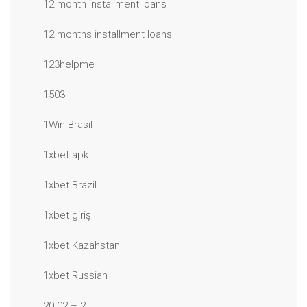
12 month installment loans
12 months installment loans
123helpme
1503
1Win Brasil
1xbet apk
1xbet Brazil
1xbet giriş
1xbet Kazahstan
1xbet Russian
20.02 – 2