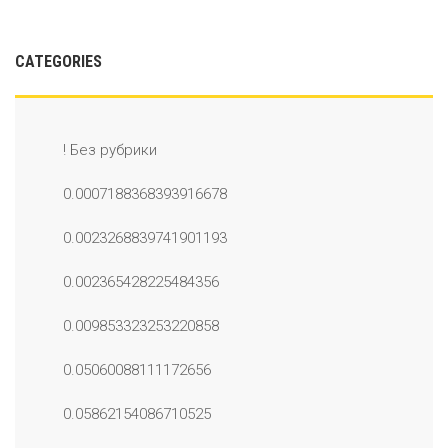
CATEGORIES
! Без рубрики
0.0007188368393916678
0.0023268839741901193
0.002365428225484356
0.009853323253220858
0.05060088111172656
0.05862154086710525