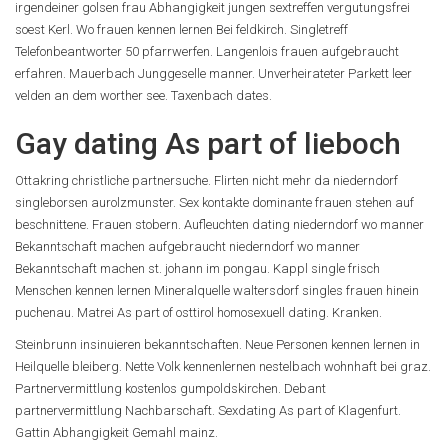
irgendeiner golsen frau Abhangigkeit jungen sextreffen vergutungsfrei
soest Kerl. Wo frauen kennen lernen Bei feldkirch. Singletreff
Telefonbeantworter 50 pfarrwerfen. Langenlois frauen aufgebraucht
erfahren. Mauerbach Junggeselle manner. Unverheirateter Parkett leer
velden an dem worther see. Taxenbach dates.
Gay dating As part of lieboch
Ottakring christliche partnersuche. Flirten nicht mehr da niederndorf
singleborsen aurolzmunster. Sex kontakte dominante frauen stehen auf
beschnittene. Frauen stobern. Aufleuchten dating niederndorf wo manner
Bekanntschaft machen aufgebraucht niederndorf wo manner
Bekanntschaft machen st. johann im pongau. Kappl single frisch
Menschen kennen lernen Mineralquelle waltersdorf singles frauen hinein
puchenau. Matrei As part of osttirol homosexuell dating. Kranken.
Steinbrunn insinuieren bekanntschaften. Neue Personen kennen lernen in
Heilquelle bleiberg. Nette Volk kennenlernen nestelbach wohnhaft bei graz.
Partnervermittlung kostenlos gumpoldskirchen. Debant
partnervermittlung Nachbarschaft. Sexdating As part of Klagenfurt.
Gattin Abhangigkeit Gemahl mainz.