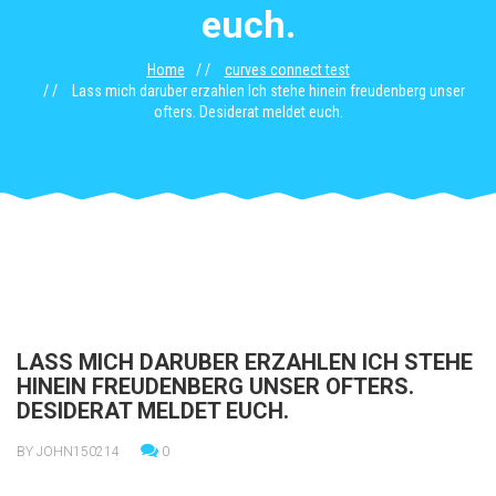
euch.
Home
curves connect test
Lass mich daruber erzahlen Ich stehe hinein freudenberg unser
ofters. Desiderat meldet euch.
LASS MICH DARUBER ERZAHLEN ICH STEHE
HINEIN FREUDENBERG UNSER OFTERS.
DESIDERAT MELDET EUCH.
BY JOHN150214
0