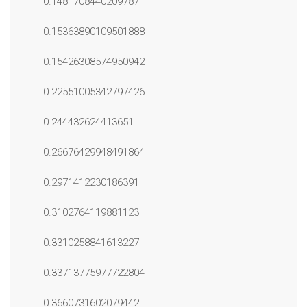
0.1481708440209787
0.15363890109501888
0.15426308574950942
0.22551005342797426
0.244432624413651
0.26676429948491864
0.2971412230186391
0.3102764119881123
0.3310258841613227
0.33713775977722804
0.3660731602079442