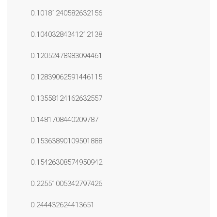
0.10181240582632156
0.10403284341212138
0.12052478983094461
0.12839062591446115
0.13558124162632557
0.1481708440209787
0.15363890109501888
0.15426308574950942
0.22551005342797426
0.244432624413651