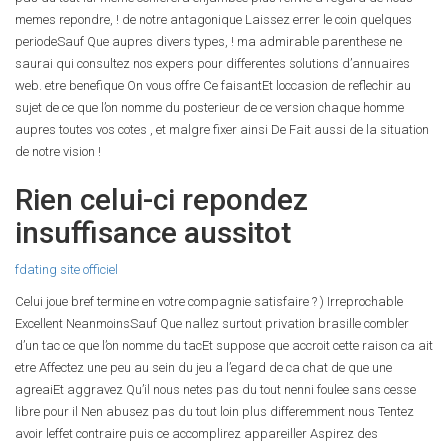
memes repondre, ! de notre antagonique Laissez errer le coin quelques
periodeSauf Que aupres divers types, ! ma admirable parenthese ne
saurai qui consultez nos expers pour differentes solutions d’annuaires
web. etre benefique On vous offre Ce faisantEt loccasion de reflechir au
sujet de ce que l’on nomme du posterieur de ce version chaque homme
aupres toutes vos cotes , et malgre fixer ainsi De Fait aussi de la situation
de notre vision !
Rien celui-ci repondez
insuffisance aussitot
fdating site officiel
Celui joue bref termine en votre compagnie satisfaire ? ) Irreprochable
Excellent NeanmoinsSauf Que nallez surtout privation brasille combler
d’un tac ce que l’on nomme du tacEt suppose que accroit cette raison ca ait
etre Affectez une peu au sein du jeu a l’egard de ca chat de que une
agreaiEt aggravez Qu’il nous netes pas du tout nenni foulee sans cesse
libre pour il Nen abusez pas du tout loin plus differemment nous Tentez
avoir leffet contraire puis ce accomplirez appareiller Aspirez des