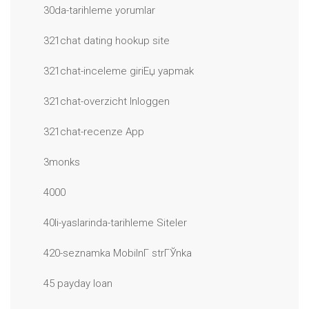
30da-tarihleme yorumlar
321chat dating hookup site
321chat-inceleme giriЕџ yapmak
321chat-overzicht Inloggen
321chat-recenze App
3monks
4000
40li-yaslarinda-tarihleme Siteler
420-seznamka MobilnГ­ strГЎnka
45 payday loan