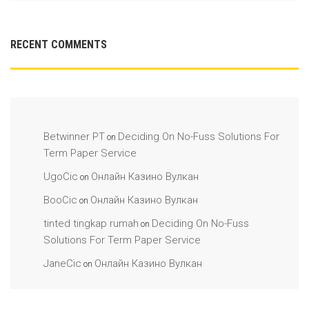
RECENT COMMENTS
Betwinner PT
Deciding On No-Fuss Solutions For
on
Term Paper Service
UgoCic
Онлайн Казино Вулкан
on
BooCic
Онлайн Казино Вулкан
on
tinted tingkap rumah
Deciding On No-Fuss
on
Solutions For Term Paper Service
JaneCic
Онлайн Казино Вулкан
on