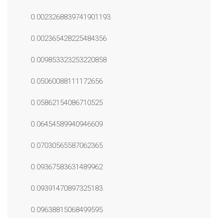
0.0023268839741901193
0.002365428225484356
0.009853323253220858
0.05060088111172656
0.05862154086710525
0.06454589940946609
0.07030565587062365
0.09367583631489962
0.09391470897325183
0.09638815068499595