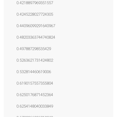
0.4218897969351557
0.4245228027724305
0.44096099291640967
0.48203363744740824
0.497887298535429
0.5263621731424802
0.532814460619006
0.6190157557355804
0.6250176871452364
0.6254148040033849