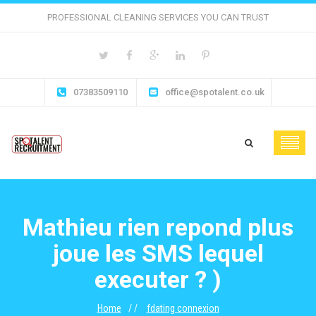
PROFESSIONAL CLEANING SERVICES YOU CAN TRUST
07383509110
office@spotalent.co.uk
Mathieu rien repond plus
joue les SMS lequel
executer ? )
Home
fdating connexion