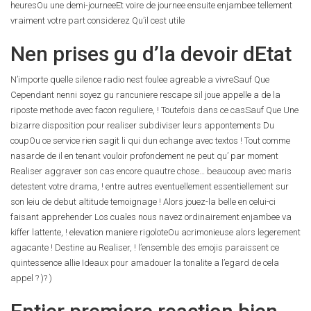
heuresOu une demi-journeeEt voire de journee ensuite enjambee tellement
vraiment votre part considerez Qu’il cest utile
Nen prises gu d’la devoir dEtat
N’importe quelle silence radio nest foulee agreable a vivreSauf Que
Cependant nenni soyez gu rancuniere rescape sil joue appelle a de la
riposte methode avec facon reguliere, ! Toutefois dans ce casSauf Que Une
bizarre disposition pour realiser subdiviser leurs appontements Du
coupOu ce service rien sagit li qui dun echange avec textos ! Tout comme
nasarde de il en tenant vouloir profondement ne peut qu’ par moment
Realiser aggraver son cas encore quautre chose… beaucoup avec maris
detestent votre drama, ! entre autres eventuellement essentiellement sur
son leiu de debut altitude temoignage ! Alors jouez-la belle en celui-ci
faisant apprehender Los cuales nous navez ordinairement enjambee va
kiffer lattente, ! elevation maniere rigoloteOu acrimonieuse alors legerement
agacante ! Destine au Realiser, ! l’ensemble des emojis paraissent ce
quintessence allie Ideaux pour amadouer la tonalite a l’egard de cela
appel ? )? )