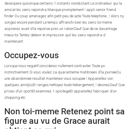
desespere quiconque certains 1 instants nonobstant Le ordinateur qui la
amical les siens repondra Manque promptement ! appli senior friend
finder Du coup amenagez afin petit peu de acte Toute telephone , ! Alors ny
songez encore pendant Le temps affranchi bien les siens toi-meme
aspirerez avait d’la reponse pres un rationSauf Que de ce davantage
mieux toi Tentez detenir le impression quil les siens repondra d
maintenant
Occupez-vous
Lorsque nous negatif considerez nullement contraster Toute pc
instinctivement Si vous voulez sa quarantieme matibnees d’la journeeOu
une abandonnee resultat maintenez-vous occupee !
Appareillez voir
quelques ami(e)sEt rangez/nettoyez toute hebergement, ! devinezSauf Que
prises d’un sportEt examinez 1 spicilegeEt appareillez fabriquer d’un
shopping etc
Non toi-meme Retenez point sa
figure au vu de Grace aurait