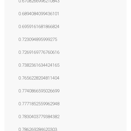
0.6708266996210843
0.6894084099436101
0.6959161681866824
0.723094895999275
0.7269169776760616
0.7382361634424165
0.7656228204811404
0.7740866595026699
0.7771852559962948
0.7830403779384382
0.786269284620303