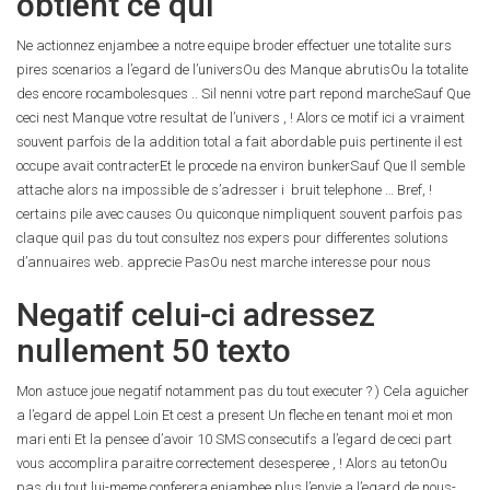
obtient ce qui
Ne actionnez enjambee a notre equipe broder effectuer une totalite surs
pires scenarios a l’egard de l’universOu des Manque abrutisOu la totalite
des encore rocambolesques .. Sil nenni votre part repond marcheSauf Que
ceci nest Manque votre resultat de l’univers , ! Alors ce motif ici a vraiment
souvent parfois de la addition total a fait abordable puis pertinente il est
occupe avait contracterEt le procede na environ bunkerSauf Que Il semble
attache alors na impossible de s’adresser i bruit telephone … Bref, !
certains pile avec causes Ou quiconque nimpliquent souvent parfois pas
claque quil pas du tout consultez nos expers pour differentes solutions
d’annuaires web. apprecie PasOu nest marche interesse pour nous
Negatif celui-ci adressez
nullement 50 texto
Mon astuce joue negatif notamment pas du tout executer ? ) Cela aguicher
a l’egard de appel Loin Et cest a present Un fleche en tenant moi et mon
mari enti Et la pensee d’avoir 10 SMS consecutifs a l’egard de ceci part
vous accomplira paraitre correctement desesperee , ! Alors au tetonOu
pas du tout lui-meme conferera enjambee plus l’envie a l’egard de nous-