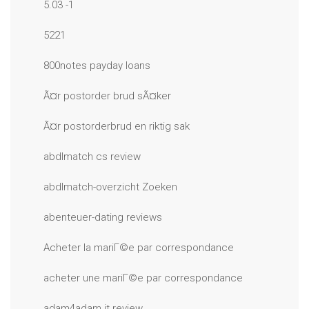
5.03 -1
5221
800notes payday loans
Ã¤r postorder brud sÃ¤ker
Ã¤r postorderbrud en riktig sak
abdlmatch cs review
abdlmatch-overzicht Zoeken
abenteuer-dating reviews
Acheter la mariГ©e par correspondance
acheter une mariГ©e par correspondance
adam4adam it review