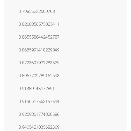
0.79853232509708
0.8260856575025411
0.8655586442452787
0.8685991418229849
0.8723697931283529
0.8967709789162543
0.91389143472891
0.9196547363197344
0.9259861774828386
0.9465421035682369