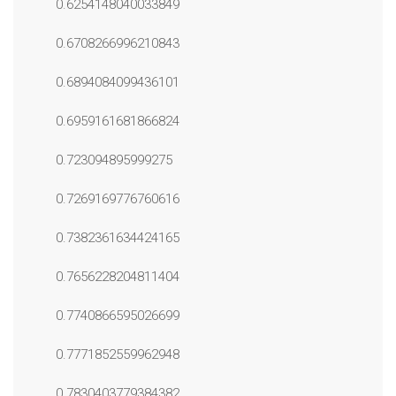
0.6254148040033849
0.6708266996210843
0.6894084099436101
0.6959161681866824
0.723094895999275
0.7269169776760616
0.7382361634424165
0.7656228204811404
0.7740866595026699
0.7771852559962948
0.7830403779384382