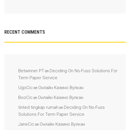
RECENT COMMENTS
Betwinner PT
Deciding On No-Fuss Solutions For
on
Term Paper Service
UgoCic
Онлайн Казино Вулкан
on
BooCic
Онлайн Казино Вулкан
on
tinted tingkap rumah
Deciding On No-Fuss
on
Solutions For Term Paper Service
JaneCic
Онлайн Казино Вулкан
on