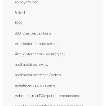
45 payday loan
5.03 -1
5221
800notes payday loans
Ã¤r postorder brud sÃ¤ker
Ã¤r postorderbrud en riktig sak
abdlmatch cs review
abdlmatch-overzicht Zoeken
abenteuer-dating reviews
Acheter la mariГ©e par correspondance