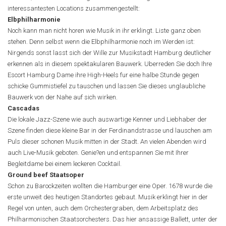
interessantesten Locations zusammengestellt:
Elbphilharmonie
Noch kann man nicht horen wie Musik in ihr erklingt. Liste ganz oben
stehen. Denn selbst wenn die Elbphilharmonie noch im Werden ist:
Nirgends sonst lasst sich der Wille zur Musikstadt Hamburg deutlicher
erkennen als in diesem spektakularen Bauwerk. Uberreden Sie doch Ihre
Escort Hamburg Dame ihre High-Heels fur eine halbe Stunde gegen
schicke Gummistiefel zu tauschen und lassen Sie dieses unglaubliche
Bauwerk von der Nahe auf sich wirken.
Cascadas
Die lokale Jazz-Szene wie auch auswartige Kenner und Liebhaber der
Szene finden diese kleine Bar in der Ferdinandstrasse und lauschen am
Puls dieser schonen Musik mitten in der Stadt. An vielen Abenden wird
auch Live-Musik geboten. Genie?en und entspannen Sie mit Ihrer
Begleitdame bei einem leckeren Cocktail.
Ground beef Staatsoper
Schon zu Barockzeiten wollten die Hamburger eine Oper. 1678 wurde die
erste unweit des heutigen Standortes gebaut. Musik erklingt hier in der
Regel von unten, auch dem Orchestergraben, dem Arbeitsplatz des
Philharmonischen Staatsorchesters. Das hier ansassige Ballett, unter der