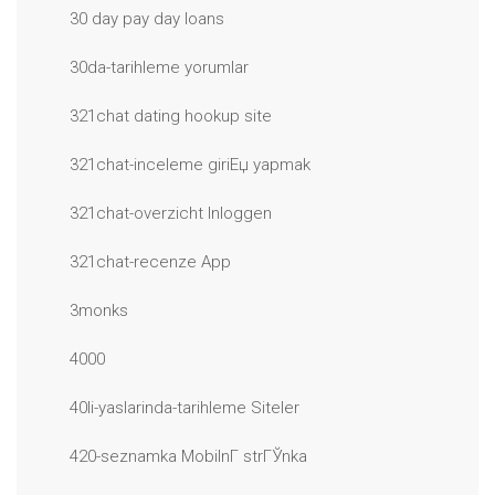
30 day pay day loans
30da-tarihleme yorumlar
321chat dating hookup site
321chat-inceleme giriЕџ yapmak
321chat-overzicht Inloggen
321chat-recenze App
3monks
4000
40li-yaslarinda-tarihleme Siteler
420-seznamka MobilnГ­ strГЎnka