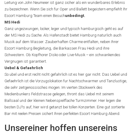
Leitung von John Neumeier ist ganz sicher als ein wunderbares Erlebnis
zu bezeichnen. Wenn Sie sich fur Oper und Ballett begeistern empfiehlt Ihr
Escort Hamburg Team einen Besuch
unbedingt.
MS Hedi
Ganz ungezwungen, locker, leger und typisch hamburgisch geht es auf
der MS Hedi zu Sache. Als Hafenstadt bietet Hamburg naturlich auch
Musik auf dem Wasser. Zauberhaften Charme entfalten, neben Ihrer
Escort Hamburg Begleitung, die Barkassen Frau Hedi und ihre
Schwestern. Ob Kopfhorer Disko oder Live-Musik – ein schwankendes
Vergnugen ist garantiert.
Uebel & Gefaehrlich
So ubel und erst recht nicht gefahrlich ist es hier gar nicht. Das Uebel und
Gefaehrlich ist die Vorzugslokation fur Nachtschwarmer und Tanzlustige,
die sehr zeitgenossisches mogen. Im vierten Stockwerk des
Medienbunkers Feldstrasse gelegen, thront das Uebel mit seinem
Ballsaal und der kleinen Nebenspielflache Turmzimmer. Hier legen die
besten DJ?s auf, hier wird getanzt bei tollen Konzerten. Eine gut sortierte
Bar mit reelen Preisen sichert Ihren perfekten Escort Hamburg Abend.
Unsereiner hoffen unsereins