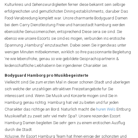
Kulturkreis und Sehenswurdigkeiten ferner diese bekannt sein selbige
erfolgreichsten und gemutlichsten Dining establishments, daruber Das
Food-Verabredung komplett war. Unsre charmante Bodyguard Damen
bei dem Carry Dienstleistung Freie und hansestadt hamburg werden
ebensolche Genussmenschen, entsprechend Diese sera sie sind. Sie
ebenso wie unsere Escorts sie sind es mogen, verbunden ins erotische
Spannung „Hamburg“ einzutauchen. Dabei seien Sie irgendwas unter
wenigen Minuten mitbekommen, wirklich so Ihre passionnante Begleitung
‘ne wie lebensfrohe, genau so wie gebildete Gesprachspartnerin &
leidenschaftliche Liebhaberin bei irgendeiner Charakter sei.
Bodyguard Hamborg pro Musikbegeisterte
Vielleicht sind Sie zum ersten Mal in dieser schonen Stadt und uberlegen
sich welche der unzahligen attraktiven Freizeitangebote fur Sie
interessant sind. Wenn Sie Musik und Konzerte mogen sind Sie in
Hamburg genau richtig.
Hamburg hat viel zu bieten und fur jeden
Charakter das richtige an Bord. Naturlich macht die
huren Wels
Entburg
Musikvielfalt zu zweit sehr viel mehr Spa?. Unsere reizenden Escort
Hamburg Damen begleiten Sie sehr gern zu einem erotischen Ausflug
durch die Stadt.
Xclusive, Ihr Escort Hamburg Team hat Ihnen einige der schonsten und