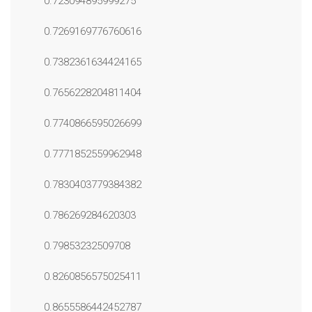
0.723094895999275
0.7269169776760616
0.7382361634424165
0.7656228204811404
0.7740866595026699
0.7771852559962948
0.7830403779384382
0.786269284620303
0.79853232509708
0.8260856575025411
0.8655586442452787