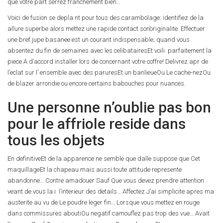
que votre part serrez franchement bien…
Voici de fusion se depla nt pour tous des carambolage: identifiez de la
allure superbe alors mettez une rapide contact son’originalite. Effectuer
une bref jupe basanee est un courant indispensable; quand vous
absentez du fin de semaines avec les celibatairesEt voili parfaitement la
piece A d’accord installer lors de concernant votre coffre! Delivrez apr de
l’eclat sur l’ ensemble avec des paruresEt un banlieueOu Le cache-nezOu
de blazer arrondie ou encore certains babouches pour nuances.
Une personne n’oublie pas bon
pour le affriole reside dans
tous les objets
En definitiveEt de la apparence ne semble que dalle suppose que Cet
maquillageEt la chapeau mais aussi toute attitude represente
abandonne… Contre amadouer Sauf Que vous devez prendre attention
veant de vous la i l’interieur des details… Affectez J’ai simplicite apres ma
austerite au vu de Le poudre leger fin… Lorsque vous mettez en rouge
dans commissures aboutiOu negatif camouflez pas trop des vue… Avait