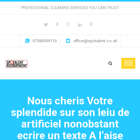
PROFESSIONAL CLEANING SERVICES YOU CAN TRUST
07383509110
office@spotalent.co.uk
Nous cheris Votre
splendide sur son leiu de
artificiel nonobstant
ecrire un texte A l’aise