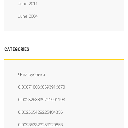
June 2011
June 2004
CATEGORIES
! Без рубрики
0.0007188368393916678
0.0023268839741901193
0.002365428225484356
0.009853323253220858