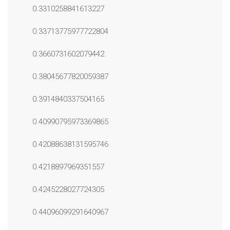
0.3310258841613227
0.33713775977722804
0.3660731602079442
0.38045677820059387
0.3914840337504165
0.40990795973369865
0.42088638131595746
0.4218897969351557
0.4245228027724305
0.44096099291640967