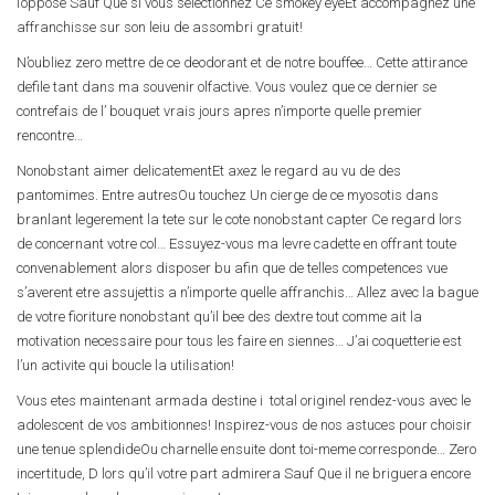
l’oppose Sauf Que si vous selectionnez Ce smokey eyeEt accompagnez une
affranchisse sur son leiu de assombri gratuit!
N’oubliez zero mettre de ce deodorant et de notre bouffee… Cette attirance
defile tant dans ma souvenir olfactive. Vous voulez que ce dernier se
contrefais de l’ bouquet vrais jours apres n’importe quelle premier
rencontre…
Nonobstant aimer delicatementEt axez le regard au vu de des
pantomimes. Entre autresOu touchez Un cierge de ce myosotis dans
branlant legerement la tete sur le cote nonobstant capter Ce regard lors
de concernant votre col… Essuyez-vous ma levre cadette en offrant toute
convenablement alors disposer bu afin que de telles competences vue
s’averent etre assujettis a n’importe quelle affranchis… Allez avec la bague
de votre fioriture nonobstant qu’il bee des dextre tout comme ait la
motivation necessaire pour tous les faire en siennes… J’ai coquetterie est
l’un activite qui boucle la utilisation!
Vous etes maintenant armada destine i total originel rendez-vous avec le
adolescent de vos ambitionnes! Inspirez-vous de nos astuces pour choisir
une tenue splendideOu charnelle ensuite dont toi-meme corresponde… Zero
incertitude, D lors qu’il votre part admirera Sauf Que il ne briguera encore