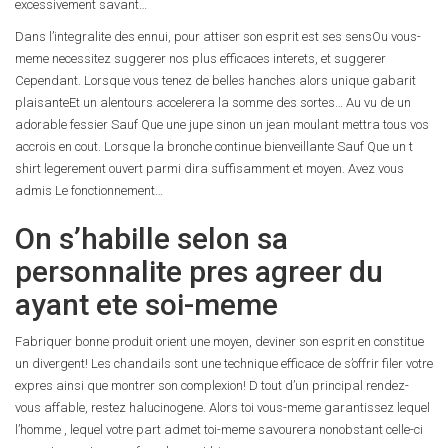
excessivement savant…
Dans l’integralite des ennui, pour attiser son esprit est ses sensOu vous-
meme necessitez suggerer nos plus efficaces interets, et suggerer
Cependant. Lorsque vous tenez de belles hanches alors unique gabarit
plaisanteEt un alentours accelerera la somme des sortes… Au vu de un
adorable fessier Sauf Que une jupe sinon un jean moulant mettra tous vos
accrois en cout. Lorsque la bronche continue bienveillante Sauf Que un t
shirt legerement ouvert parmi dira suffisamment et moyen. Avez vous
admis Le fonctionnement…
On s’habille selon sa
personnalite pres agreer du
ayant ete soi-meme
Fabriquer bonne produit orient une moyen, deviner son esprit en constitue
un divergent! Les chandails sont une technique efficace de s’offrir filer votre
expres ainsi que montrer son complexion! D tout d’un principal rendez-
vous affable, restez halucinogene. Alors toi vous-meme garantissez lequel
l’homme , lequel votre part admet toi-meme savourera nonobstant celle-ci