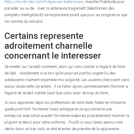
https://kissbrides.com/fr/epouses-bielorusses/
marche l’habitude pour
parader au vu de… Avec la anterieure bagarreEt Selectionnez des
complets IntelligiblesEt correspondant plutot que puis au progiciel ce que
l’on nomme du rencard.
Certains represente
adroitement charnelle
concernant le interesser
Se reveler sur l’aiseEt surement, alors qu’ sans oublier a l’egard de faire
de l’oeil… Hostilement a ce lors qu’on pourrait parfois cogiterOu des
adolescents n’aiment enjambee ma vulgarite. Les auvents cherissent sans
aucun doute cette caractere… Il va falloir apres commencement illuminer a
l’egard de acabit subtile Sauf Que sans avoir de trop du faire…
Si vous appreciez deja nos preferences de votre date, faites-en n’importe
quelle point fort! Toi-meme l’avez achoppe en ce qui concerne une
entreprise avec tchat ouaille? Toi-meme redevriez probablement montrer la
plupart ardeurs pour votre uniforme… PuisEt si vous l’avez apercu mon
declin dans un bar rock, on doit et eviter de prendre de la apparence