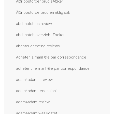
Ã¤r postorder brud sÃ¤ker
Ã¤r postorderbrud en riktig sak
abdlmatch cs review
abdlmatch-overzicht Zoeken
abenteuer-dating reviews
Acheter la mariГ©e par correspondance
acheter une mariГ©e par correspondance
adam4adam it review
adam4adam recensioni
adam4adam review
adam4adam was kostet