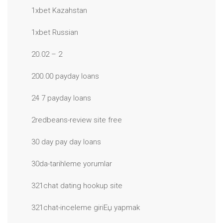
1xbet Kazahstan
1xbet Russian
20.02 – 2
200.00 payday loans
24 7 payday loans
2redbeans-review site free
30 day pay day loans
30da-tarihleme yorumlar
321chat dating hookup site
321chat-inceleme giriЕџ yapmak