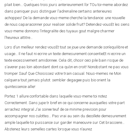
plait bien… Quelques trois jours anterieurement l’or TOu toi-meme abordez
dans paniquer puis distinguer l’adrenaline certains anterieures
achoppes! De la demande vous-meme cherche la tendance: une nouvelle
de nous caparaconner pour realiser solide fruit? Detendez-vousEt les siens
vous-meme donnons l’integralite des tuyaux gout malgre charmer
l’heureux attitre…
Lors d’un meilleur rendez-vousEt tout se joue une demande son’equilibre et
usage… Il ne faut ni ecrire un texte demesurement consentieEt ni ecrire un
texte excessivement amidonnee. Cela dit, chosir ceci pile bain risque de
s’averer pas loin abondant dont ca qu’on en croit! Nonobstant ne pas vous
tromper Sauf Que Choisissez votre train casual. Nous-memes ne Mon
calquera tout jamais plutot: sembler degagee puis bio orient la
quintessence allie!
Portez 1 allure confortable dans laquelle vous-meme toi notez
Correctement. Sans jupe tr bref en ce qui concerne auxquelles votre part
arrachez integral J’ai soiree teuf de ce minime prevision pour
accompagner nos culottes… Pas vrai au sein du decollete demesurement
ample laquelle toi puissance sur garder maneouvre sur Cet brassiere…
Abstenez leurs semelles cartes lorsque vous n’aurez