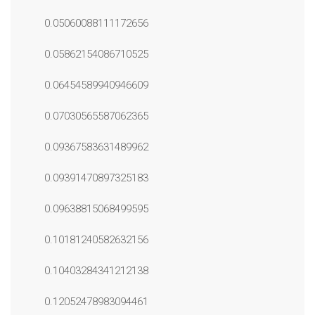
0.05060088111172656
0.05862154086710525
0.06454589940946609
0.07030565587062365
0.09367583631489962
0.09391470897325183
0.09638815068499595
0.10181240582632156
0.10403284341212138
0.12052478983094461