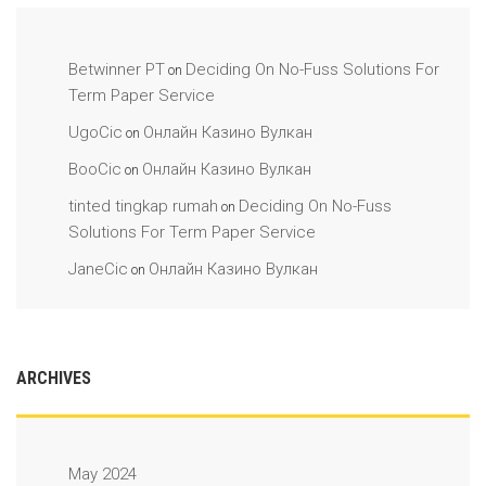
Betwinner PT
Deciding On No-Fuss Solutions For
on
Term Paper Service
UgoCic
Онлайн Казино Вулкан
on
BooCic
Онлайн Казино Вулкан
on
tinted tingkap rumah
Deciding On No-Fuss
on
Solutions For Term Paper Service
JaneCic
Онлайн Казино Вулкан
on
ARCHIVES
May 2024