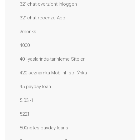
321chat-overzicht Inloggen
321chat-recenze App
3monks
4000
40li-yaslarinda-tarihleme Siteler
420-seznamka MobilnГ­ strГЎnka
45 payday loan
5.03 -1
5221
800notes payday loans