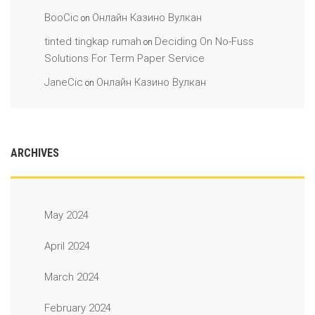
BooCic
Онлайн Казино Вулкан
on
tinted tingkap rumah
Deciding On No-Fuss
on
Solutions For Term Paper Service
JaneCic
Онлайн Казино Вулкан
on
ARCHIVES
May 2024
April 2024
March 2024
February 2024