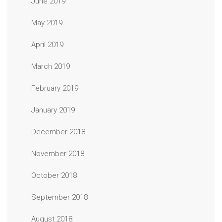
June 2019
May 2019
April 2019
March 2019
February 2019
January 2019
December 2018
November 2018
October 2018
September 2018
August 2018