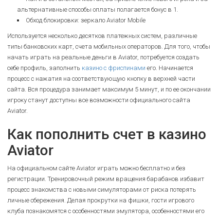
альтернативные способы оплаты полагается бонус в 1.
Обход блокировки: зеркало Aviator Mobile
Используется несколько десятков платежных систем, различные
типы банковских карт, счета мобильных операторов. Для того, чтобы
начать играть на реальные деньги в Aviator, потребуется создать
себе профиль, заполнить
казино с фриспинами
его. Начинается
процесс с нажатия на соответствующую кнопку в верхней части
сайта. Вся процедура занимает максимум 5 минут, и по ее окончании
игроку станут доступны все возможности официального сайта
Aviator.
Как пополнить счет в казино
Aviator
На официальном сайте Aviator играть можно бесплатно и без
регистрации. Тренировочный режим вращения барабанов избавит
процесс знакомства с новыми симуляторами от риска потерять
личные сбережения. Делая прокрутки на фишки, гости игрового
клуба познакомятся с особенностями эмулятора, особенностями его