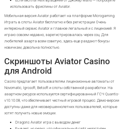
Если бесплатных вращений от Джокер мало — попробуйте
использовать фриспины от Aviator.
Мобильная версия Aviator работает на платформе Microgaming.
Играть в слоты Aviator бесплатно и без регистрации Очень
интересный сервис Aviator и главное легальный и с лицензией. Я
играю совсем недавно, зарегистрировалась через соц. Для
любителей азарта всем советую, здесь еще раздают бонусы
новичкам, довольна полностью.
Скриншоты Aviator Casino
для Android
Casino предлагает пользователям лицензионные автоматы от
Novomatic, Igrosoft, Betsoft и слоты собственной разработки. На
азартном ресурсе используется сертифицированный ГСЧ Quantis-
v10.10.08, что обеспечивает честный игровой процесс. Демо-версии
доступны даже для несовершеннолетних пользователей, которые
хотят получить новые эмоции.
Dragons Aviator игра с выводом денег
Бывает, но редко, что официальный сайт недоступен.