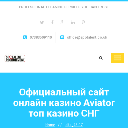
PROFESSIONAL CLEANING SERVICES YOU CAN TRUST
07383509110
office@spotalent.co.uk
Официальный сайт
онлайн казино Aviator
топ казино СНГ
Home
alts_28-07