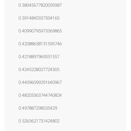
0.38045677820059387
0.3914840337504165
0.40990795973369865
0.42088638131595746
0.4218897969351557
0.4245228027724305
0.44096099291640967
0.48203363744740824
0.497887298535429
0.5263621731424802