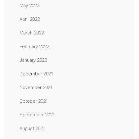
May 2022
April 2022
March 2022
February 2022
January 2022
December 2021
November 2021
October 2021
September 2021
August 2021