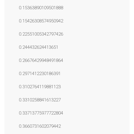
0.15363890109501888
0.15426308574950942
0.22551005342797426
0.244432624413651
0.26676429948491864
0.2971412230186391
0.3102764119881123
0.3310258841613227
0.33713775977722804
0.3660731602079442