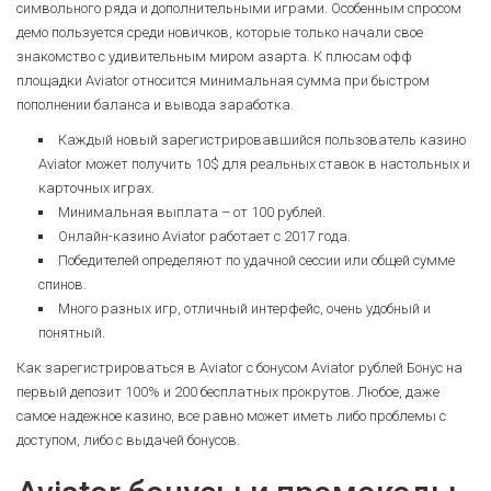
символьного ряда и дополнительными играми. Особенным спросом
демо пользуется среди новичков, которые только начали свое
знакомство с удивительным миром азарта. К плюсам офф
площадки Aviator относится минимальная сумма при быстром
пополнении баланса и вывода заработка.
Каждый новый зарегистрировавшийся пользователь казино
Aviator может получить 10$ для реальных ставок в настольных и
карточных играх.
Минимальная выплата – от 100 рублей.
Онлайн-казино Aviator работает с 2017 года.
Победителей определяют по удачной сессии или общей сумме
спинов.
Много разных игр, отличный интерфейс, очень удобный и
понятный.
Как зарегистрироваться в Aviator с бонусом Aviator рублей Бонус на
первый депозит 100% и 200 бесплатных прокрутов. Любое, даже
самое надежное казино, все равно может иметь либо проблемы с
доступом, либо с выдачей бонусов.