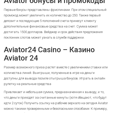
Aviator бонусы и промокоды
Первые бонусы представлены фриспинами. При этом специальный
промокод может увеличить их количество до 250. Также первый
депозит и последующие 5 пополнений счета принесут клиенту
дополнительные финансовые средства на счет. Сумма может
достигать 1500 долларов. Вейджер и срок действия предложения
поклонник слотов может узнать в службе поддержки.
Aviator24 Casino – Казино
Aviator 24
Размер возможного приза растет вместе с увеличением ставки или
количества линий. Выигрыши, полученные в игре на деньги
доступны для вывода посмле отыгрыша бонусов. Играть в онлайн
рулетку на реальные средства
Привлекает и небольшая сумма, предназначенная к выводу, и то,
что деньги приходят за считанные минуты (хотя обещают, что будут
идти 2 суток) Получить ссылку на рабочее зеркало на сегодня Aviator
можно такими проверенными и безопасными способами: К примеру,