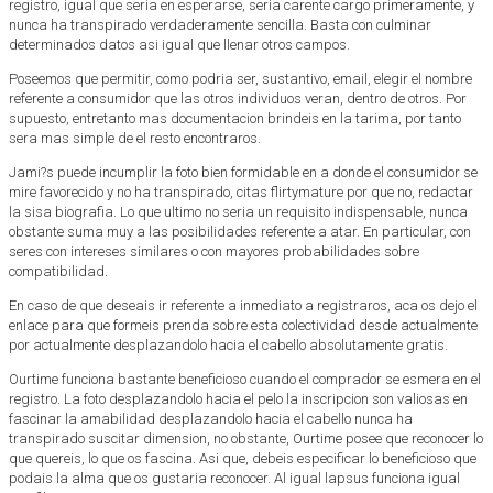
registro, igual que seri­a en esperarse, seri­a carente cargo primeramente, y
nunca ha transpirado verdaderamente sencilla. Basta con culminar
determinados datos asi­ igual que llenar otros campos.
Poseemos que permitir, como podri­a ser, sustantivo, email, elegir el nombre
referente a consumidor que las otros individuos veran, dentro de otros. Por
supuesto, entretanto mas documentacion brindeis en la tarima, por tanto
sera mas simple de el resto encontraros.
Jami?s puede incumplir la foto bien formidable en a donde el consumidor se
mire favorecido y no ha transpirado, citas flirtymature por que no, redactar
la sisa biografia. Lo que ultimo no seri­a un requisito indispensable, nunca
obstante suma muy a las posibilidades referente a atar. En particular, con
seres con intereses similares o con mayores probabilidades sobre
compatibilidad.
En caso de que deseais ir referente a inmediato a registraros, aca os dejo el
enlace para que formeis prenda sobre esta colectividad desde actualmente
por actualmente desplazandolo hacia el cabello absolutamente gratis.
Ourtime funciona bastante beneficioso cuando el comprador se esmera en el
registro. La foto desplazandolo hacia el pelo la inscripcion son valiosas en
fascinar la amabilidad desplazandolo hacia el cabello nunca ha
transpirado suscitar dimension, no obstante, Ourtime posee que reconocer lo
que quereis, lo que os fascina. Asi que, debeis especificar lo beneficioso que
podais la alma que os gustaria reconocer. Al igual lapsus funciona igual