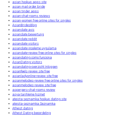
asian hookup apps site
asian mail order bride
asian tinder apps
asian-chat-rooms reviews
asian-women free online sites for singles
AsianBridesBlog
asiandate avis
asiandate bewertung
asiandate reddit
asiandate visitors
asiandate-inceleme uygulama
asiandate-review free online sites for singles
asiandating como funciona
AsianDating visitors
asiandating-overzicht Inloggen
asianfeels-review site free
asianladyonline-review site free
asianmelodies-review free online sites for singles
asianmelodies-review site free
aspergers-chat-rooms review
asya-tarihleme hizmet
ateista-seznamka hookup dating site
ateista-seznamka Seznamka
Atheist dating
Atheist Dating beoordeling