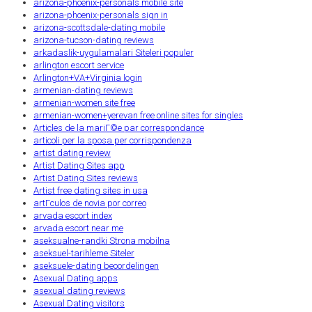
arizona-phoenix-personals mobile site
arizona-phoenix-personals sign in
arizona-scottsdale-dating mobile
arizona-tucson-dating reviews
arkadaslik-uygulamalari Siteleri populer
arlington escort service
Arlington+VA+Virginia login
armenian-dating reviews
armenian-women site free
armenian-women+yerevan free online sites for singles
Articles de la mariГ©e par correspondance
articoli per la sposa per corrispondenza
artist dating review
Artist Dating Sites app
Artist Dating Sites reviews
Artist free dating sites in usa
artГ­culos de novia por correo
arvada escort index
arvada escort near me
aseksualne-randki Strona mobilna
aseksuel-tarihleme Siteler
aseksuele-dating beoordelingen
Asexual Dating apps
asexual dating reviews
Asexual Dating visitors