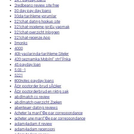
2redbeans-review site free
30 day pay day loans
30da-tarihleme yorumlar
321chat dating hookup site
321chat-inceleme giriЕџ yapmak
321chat-overzicht Inloggen
321chat-recenze App
3monks
4000
40li-yaslarinda-tarihleme Siteler
420-seznamka MobilnГ­ strГЎnka
45 payday loan
5.03 -1
5221
800notes payday loans
Ã¤r postorder brud sÃ¤ker
Ã¤r postorderbrud en riktig sak
abdlmatch cs review
abdlmatch-overzicht Zoeken
abenteuer-dating reviews
Acheter la mariГ©e par correspondance
acheter une mariГ©e par correspondance
adam4adam it review
adam4adam recensioni