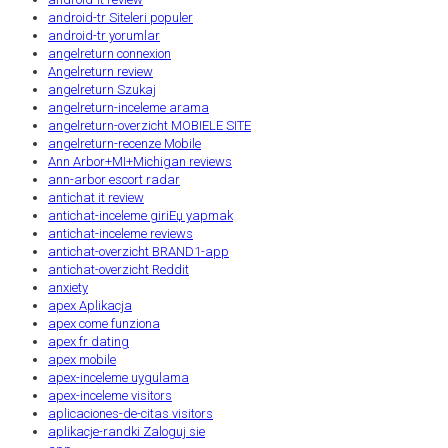
android-tr Siteleri populer
android-tr yorumlar
angelreturn connexion
Angelreturn review
angelreturn Szukaj
angelreturn-inceleme arama
angelreturn-overzicht MOBIELE SITE
angelreturn-recenze Mobile
Ann Arbor+MI+Michigan reviews
ann-arbor escort radar
antichat it review
antichat-inceleme giriЕџ yapmak
antichat-inceleme reviews
antichat-overzicht BRAND1-app
antichat-overzicht Reddit
anxiety
apex Aplikacja
apex come funziona
apex fr dating
apex mobile
apex-inceleme uygulama
apex-inceleme visitors
aplicaciones-de-citas visitors
aplikacje-randki Zaloguj sie