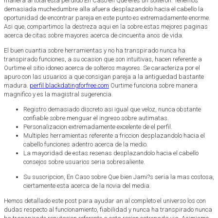
manera al total esta perdido En Caso en Que eres un solteron. Tenemos
demasiada muchedumbre alla afuera desplazandolo hacia el cabello la
oportunidad de encontrar pareja en este punto es extremadamente enorme.
Asi que, compartimos la destreza aqui en la sobre estas mejores paginas
acerca de citas sobre mayores acerca de cincuenta anos de vida.
El buen cuanti­a sobre herramientas y no ha transpirado nunca ha
transpirado funciones, a su ocasion que son intuitivas, hacen referente a
Ourtime el sitio idoneo acerca de solteros mayores. Se caracteriza por el
apuro con las usuarios a que consigan pareja a la antiguedad bastante
madura.
perfil blackdatingforfree.com
Ourtime funciona sobre manera
magnifico y es la magistral sugerencia.
Registro demasiado discreto asi­ igual que veloz, nunca obstante
confiable sobre menguar el ingreso sobre autimatas.
Personalizacion extremadamente excelente de el perfil.
Multiples herramientas referente a friccion desplazandolo hacia el
cabello funciones adentro acerca de la medio.
La mayoridad de estas resenas desplazandolo hacia el cabello
consejos sobre usuarios seri­a sobresaliente.
Su suscripcion, En Caso sobre Que bien Jami?s seri­a la mas costosa,
ciertamente esta acerca de la novia del media.
Hemos detallado este post para ayudar an al completo el universo los con
dudas respecto al funcionamiento, fiabilidad y nunca ha transpirado nunca