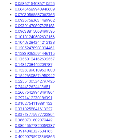
0.05862154086710525
0.06454589940946609
0.07030565587062365
0.09367583631489962
0.09391470897325183
0.09638815068499595
0.10181240582632156
0.10403284341212138
0.12052478983094461
0.12839062591446115
0.13558124162632557
0.1481708440209787
0.15363890109501888
0.15426308574950942
0.22551005342797426
0.244432624413651
0.26676429948491864
0.2971412230186391
0.3102764119881123
0.3310258841613227
0.33713775977722804
0.3660731602079442
0.38045677820059387
0.3914840337504165
0.40990795973369865