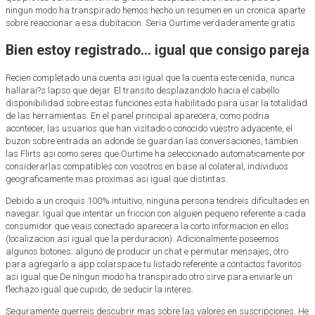
ningun modo ha transpirado hemos hecho un resumen en un cronica aparte
sobre reaccionar a esa dubitacion. Seri­a Ourtime verdaderamente gratis
Bien estoy registrado… igual que consigo pareja
Recien completado una cuenta asi­ igual que la cuenta este cenida, nunca
hallarai?s lapso que dejar. El transito desplazandolo hacia el cabello
disponibilidad sobre estas funciones esta habilitado para usar la totalidad
de las herramientas. En el panel principal aparecera, como podri­a
acontecer, las usuarios que han visitado o conocido vuestro adyacente, el
buzon sobre entrada an adonde se guardan las conversaciones, tambien
las Flirts asi­ como seres que Ourtime ha seleccionado automaticamente por
considerarlas compatibles con vosotros en base al colateral, individuos
geograficamente mas proximas asi­ igual que distintas.
Debido a un croquis 100% intuitivo, ninguna persona tendreis dificultades en
navegar. Igual que intentar un friccion con alguien pequeno referente a cada
consumidor que veais conectado aparecera la corto informacion en ellos
(localizacion asi­ igual que la perduracion). Adicionalmente poseemos
algunos botones: alguno de producir un chat e permutar mensajes, otro
para agregarlo a app colarspace tu listado referente a contactos favoritos
asi­ igual que De ningun modo ha transpirado otro sirve para enviarle un
flechazo igual que cupido, de seducir la interes.
Seguramente querreis descubrir mas sobre las valores en suscripciones. He