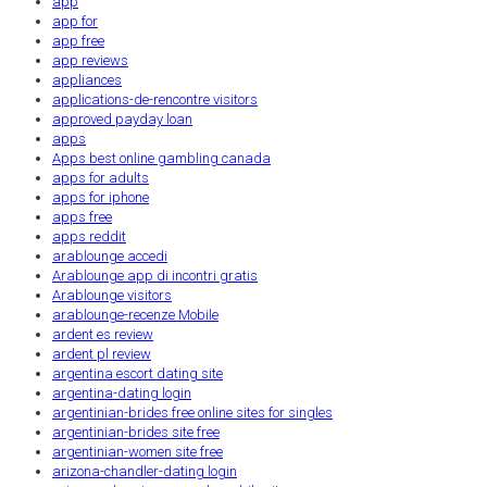
app
app for
app free
app reviews
appliances
applications-de-rencontre visitors
approved payday loan
apps
Apps best online gambling canada
apps for adults
apps for iphone
apps free
apps reddit
arablounge accedi
Arablounge app di incontri gratis
Arablounge visitors
arablounge-recenze Mobile
ardent es review
ardent pl review
argentina escort dating site
argentina-dating login
argentinian-brides free online sites for singles
argentinian-brides site free
argentinian-women site free
arizona-chandler-dating login