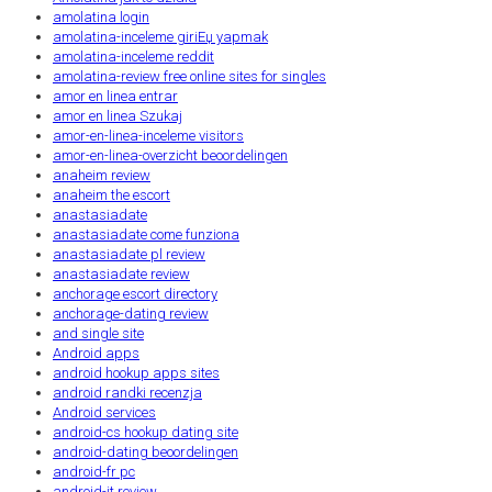
amolatina login
amolatina-inceleme giriЕџ yapmak
amolatina-inceleme reddit
amolatina-review free online sites for singles
amor en linea entrar
amor en linea Szukaj
amor-en-linea-inceleme visitors
amor-en-linea-overzicht beoordelingen
anaheim review
anaheim the escort
anastasiadate
anastasiadate come funziona
anastasiadate pl review
anastasiadate review
anchorage escort directory
anchorage-dating review
and single site
Android apps
android hookup apps sites
android randki recenzja
Android services
android-cs hookup dating site
android-dating beoordelingen
android-fr pc
android-it review