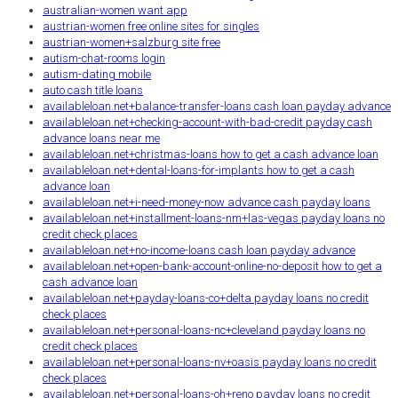
australian-women want app
austrian-women free online sites for singles
austrian-women+salzburg site free
autism-chat-rooms login
autism-dating mobile
auto cash title loans
availableloan.net+balance-transfer-loans cash loan payday advance
availableloan.net+checking-account-with-bad-credit payday cash
advance loans near me
availableloan.net+christmas-loans how to get a cash advance loan
availableloan.net+dental-loans-for-implants how to get a cash
advance loan
availableloan.net+i-need-money-now advance cash payday loans
availableloan.net+installment-loans-nm+las-vegas payday loans no
credit check places
availableloan.net+no-income-loans cash loan payday advance
availableloan.net+open-bank-account-online-no-deposit how to get a
cash advance loan
availableloan.net+payday-loans-co+delta payday loans no credit
check places
availableloan.net+personal-loans-nc+cleveland payday loans no
credit check places
availableloan.net+personal-loans-nv+oasis payday loans no credit
check places
availableloan.net+personal-loans-oh+reno payday loans no credit