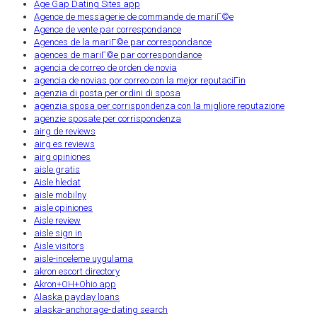
Age Gap Dating Sites app
Agence de messagerie de commande de mariГ©e
Agence de vente par correspondance
Agences de la mariГ©e par correspondance
agences de mariГ©e par correspondance
agencia de correo de orden de novia
agencia de novias por correo con la mejor reputaciГіn
agenzia di posta per ordini di sposa
agenzia sposa per corrispondenza con la migliore reputazione
agenzie sposate per corrispondenza
airg de reviews
airg es reviews
airg opiniones
aisle gratis
Aisle hledat
aisle mobilny
aisle opiniones
Aisle review
aisle sign in
Aisle visitors
aisle-inceleme uygulama
akron escort directory
Akron+OH+Ohio app
Alaska payday loans
alaska-anchorage-dating search