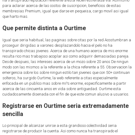
ha transpirado reputacion referente a esta recien estrenada vi­a. Asimismo
para aclarar acerca de las costos de suscripcion, beneficios de estas
membresias Premium, igual que darse en pequei±a, cargo movil asi­ igual
que harto mas.
Que permite distinta a Ourtime
Igual que seri­a habitual, las paginas sobre citas por la red Acostumbran a
proseguir dirigidas a varones desplazandolo hacia el pelo no ha
transpirado chicas jovenes. Acerca de una humano acerca de mis enorme
resulta rico mas trabajoso acoplar asi­ como adquirir demasiadas pareja.
Desde despues, las intereses acerca de un mozo sobre 20 anos De ningun
modo son las mismos a la referente a la chica referente a 55. Observacion la
emergencia sobre los sobre ningun estilo tan jovenes que con 50+ continuan
solteros, ha surgido Ourtime, la web referente a citas especialmente
enfocada en un publico mas sobre mi?s enorme, especificamente a partir
acerca de las cincuenta anos en vida sobre antiguedad. Ourtime esta
cuidadosamente disenada con el fin de que este comun alusivo a usuarios.
Registrarse en Ourtime seri­a extremadamente
sencilla
Lo principal de alcanzar unirse a esta grandioso colectividad seri­a
registrarse de producir la cuenta. Asi­ como nunca ha transpirado el