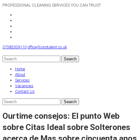
PROFESSIONAL CLEANING SERVICES YOU CAN TRUST
07383509110
office@spotalent.co.uk
Home
About
Services
Vacancies
Contact Us
Ourtime consejos: El punto Web
sobre Citas Ideal sobre Solterones
acerca de Mas sobre cincuenta anos