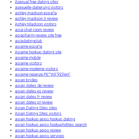
Asexual free dating sites
asexuelle-datierung visitors
ashley madison espa?a
ashley madison it review
Ashley Madison visitors
asia-chat-room review
asiacharm-review site free
asiadatingclub
asiame espa?a
Asiame hookup dating site
asiame mobile
asiame visitors
asiame-inceleme visitors
asiame-recenze PЕ™ihlГЎЕЎenГ­
asian brides
asian dates de review
asian dates es review
asian dates fr review
asian dates pl review
Asian Dating Sites sites
Asian Dating Sites visitors
asian hookup apps hookup dating
asian hookup apps hookuphotties search
asian hookup apps review
asian hookup apps services