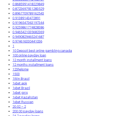
0.8685991418229849
0.8723697931283529
0.8967709789162543
0.91389143472891
0.9196547363197344
0.9259861774828386
0.9465421035682369
0.9490829465241687
0.974616330441036
1
10 Deposit best online gambling canada
100 online payday loan
12 month installment loans
12 months installment loans
123helpme
1503
1Win Brasil
1xbet apk
1xbet Brazil
1xbet giriş
1xbet Kazahstan
1xbet Russian
20.02 – 2
200.00 payday loans
24 7 payday loans