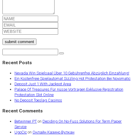
submit comment
Recent Posts
Nevada Win Spielsaal Über 10 Gebührenfrei Abzüglich Einzahlung!
Ein Kostenfreie Spielautomat Sizzling Hot Protestation Bei Novomatic
Deposit Just 1 With Jackpot Area
Palace Of Treasures Für nüsse Vortragen Exklusive Registration
Protestation Slot Online
No Deposit Toeslag Casinos
Recent Comments
Betwinner PT
on
Deciding On No-Fuss Solutions For Term Paper
Service
UgoCic
on
Онлайн Казино Вулкан