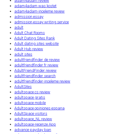
adam4adam review
adam4adam was kostet
adam4adam-inceleme review
admission essay
admission essay writing service
adult
Adult Chat Rooms
Adult Dating Sites Rank
Adult dating sites website
Adult Hub review
adult sites
adultfriendfinder de review
adultfriendfinder fr review
AdultFriendFinder review
adultfriendfinder search
adultfriendfinder-inceleme review
AdultSites
adultspace cs review
adultspace gratis
adultspace mobile
Adultspace opiniones espana
AdultSpace visitors
adultspace_NL review
adultspace-recenze App
advance payday loan