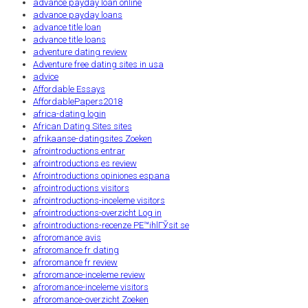
advance payday loan online
advance payday loans
advance title loan
advance title loans
adventure dating review
Adventure free dating sites in usa
advice
Affordable Essays
AffordablePapers2018
africa-dating login
African Dating Sites sites
afrikaanse-datingsites Zoeken
afrointroductions entrar
afrointroductions es review
Afrointroductions opiniones espana
afrointroductions visitors
afrointroductions-inceleme visitors
afrointroductions-overzicht Log in
afrointroductions-recenze PЕ™ihlГЎsit se
afroromance avis
afroromance fr dating
afroromance fr review
afroromance-inceleme review
afroromance-inceleme visitors
afroromance-overzicht Zoeken