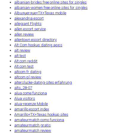
albanian-brides free online sites for singles
albanian-women free online sites for singles
Albuquerque+TX+Texas mobile
alexandria escort
allegiant Flights
allen escort service
allen review
allentown escort directory
Alt Com hookup dating apps
alt review
alt test
Alt.com reddit
Alt.com test
altcom fr dating
altcom pl review
alterslucke-dating-sites erfahrung
alts_28-07
alua come funziona
Alua visitors
alua-recenze Mobile
amarillo escort index
Amarillo+TX+Texas hookup sites
amateurmatch como funciona
amateurmatch gratis
amateurmatch review