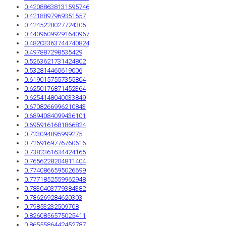
0.42088638131595746
0.4218897969351557
0.4245228027724305
0.44096099291640967
0.48203363744740824
0.497887298535429
0.5263621731424802
0.532814460619006
0.6190157557355804
0.6250176871452364
0.6254148040033849
0.6708266996210843
0.6894084099436101
0.6959161681866824
0.723094895999275
0.7269169776760616
0.7382361634424165
0.7656228204811404
0.7740866595026699
0.7771852559962948
0.7830403779384382
0.786269284620303
0.79853232509708
0.8260856575025411
0.8655586442452787