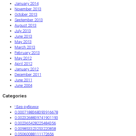
January 2014
November 2013
October 2013
September 2013
August 2013
July 2013
June 2013
May 2013
March 2013
February 2013
May 2012
April 2012
January 2012
December 2011
June 2011
June 2004
Categories
! Без рубрики
0.0007188368393916678
0.0023268839741901193
0.002365428225484356
0.009853323253220858
0.05060088111172656