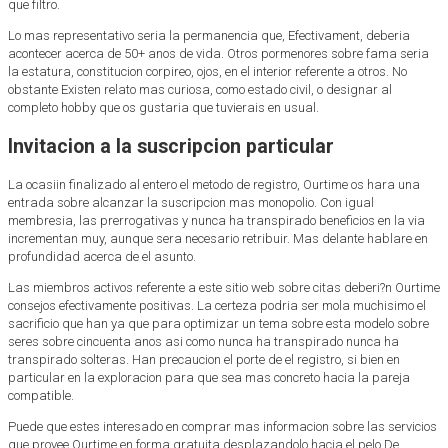
que filtro.
Lo mas representativo seri­a la permanencia que, Efectivament, deberia
acontecer acerca de 50+ anos de vida. Otros pormenores sobre fama seri­a
la estatura, constitucion corpireo, ojos, en el interior referente a otros. No
obstante Existen relato mas curiosa, como estado civil, o designar al
completo hobby que os gustaria que tuvierais en usual.
Invitacion a la suscripcion particular
La ocasiin finalizado al entero el metodo de registro, Ourtime os hara una
entrada sobre alcanzar la suscripcion mas monopolio. Con igual
membresia, las prerrogativas y nunca ha transpirado beneficios en la vi­a
incrementan muy, aunque sera necesario retribuir. Mas delante hablare en
profundidad acerca de el asunto.
Las miembros activos referente a este sitio web sobre citas deberi?n Ourtime
consejos efectivamente positivas. La certeza podri­a ser mola muchisimo el
sacrificio que han ya que para optimizar un tema sobre esta modelo sobre
seres sobre cincuenta anos asi­ como nunca ha transpirado nunca ha
transpirado solteras. Han precaucion el porte de el registro, si bien en
particular en la exploracion para que sea mas concreto hacia la pareja
compatible.
Puede que estes interesado en comprar mas informacion sobre las servicios
que provee Ourtime en forma gratuita desplazandolo hacia el pelo De