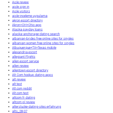
Aisle review
aisle sign in
Aisle visitors
aisle-inceleme uygulama
akron escort directory
Akron+OH+Ohio app
Alaska payday loans
alaska-anchorage-dating search
albanian-brides free online sites for singles
albanian-women free online sites for singles
Albuquerque+TX+Texas mobile
alexandria escort
allegiant Flights
allen escort service
allen review
allentown escort directory
Alt Com hookup dating apps
alt review
alt test
Alt.com reddit
Alt.com test
altcom fr dating
altcom pl review
alterslucke-dating-sites erfahrung
alts_28-07