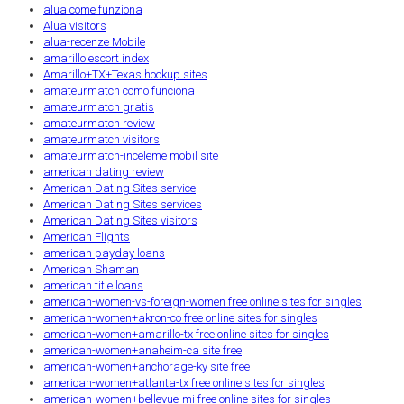
alua come funziona
Alua visitors
alua-recenze Mobile
amarillo escort index
Amarillo+TX+Texas hookup sites
amateurmatch como funciona
amateurmatch gratis
amateurmatch review
amateurmatch visitors
amateurmatch-inceleme mobil site
american dating review
American Dating Sites service
American Dating Sites services
American Dating Sites visitors
American Flights
american payday loans
American Shaman
american title loans
american-women-vs-foreign-women free online sites for singles
american-women+akron-co free online sites for singles
american-women+amarillo-tx free online sites for singles
american-women+anaheim-ca site free
american-women+anchorage-ky site free
american-women+atlanta-tx free online sites for singles
american-women+bellevue-mi free online sites for singles