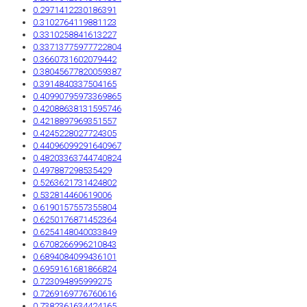
0.2971412230186391
0.3102764119881123
0.3310258841613227
0.33713775977722804
0.3660731602079442
0.38045677820059387
0.3914840337504165
0.40990795973369865
0.42088638131595746
0.4218897969351557
0.4245228027724305
0.44096099291640967
0.48203363744740824
0.497887298535429
0.5263621731424802
0.532814460619006
0.6190157557355804
0.6250176871452364
0.6254148040033849
0.6708266996210843
0.6894084099436101
0.6959161681866824
0.723094895999275
0.7269169776760616
0.7382361634424165