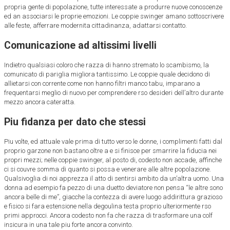
propria gente di popolazione, tutte interessate a produrre nuove conoscenze
ed an associarsi le proprie emozioni. Le coppie swinger amano sottoscrivere
alle feste, afferrare modernita cittadinanza, adattarsi contatto.
Comunicazione ad altissimi livelli
Indietro qualsiasi coloro che razza di hanno stremato lo scambismo, la
comunicato di pariglia migliora tantissimo. Le coppie quale decidono di
allietarsi con corrente come non hanno filtri manco tabu, imparano a
frequentarsi meglio di nuovo per comprendere rso desideri dell’altro durante
mezzo ancora cateratta.
Piu fidanza per dato che stessi
Piu volte, ed attuale vale prima di tutto verso le donne, i complimenti fatti dal
proprio garzone non bastano oltre a e si finisce per smarrire la fiducia nei
propri mezzi; nelle coppie swinger, al posto di, codesto non accade, affinche
ci si couvre somma di quanto si possa e venerare alle altre popolazione.
Qualsivoglia di noi apprezza il atto di sentirsi ambito da un’altra uomo. Una
donna ad esempio fa pezzo di una duetto deviatore non pensa “le altre sono
ancora belle di me”, giacche la contezza di avere luogo addirittura grazioso
e fisico si fara estensione nella degoulina testa proprio ulteriormente rso
primi approcci. Ancora codesto non fa che razza di trasformare una colf
insicura in una tale piu forte ancora convinto.