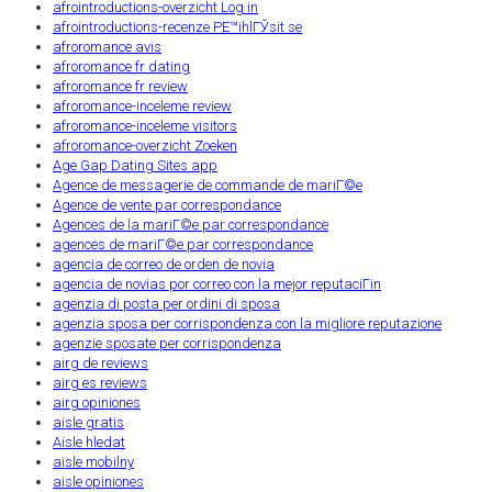
afrointroductions-overzicht Log in
afrointroductions-recenze PЕ™ihlГЎsit se
afroromance avis
afroromance fr dating
afroromance fr review
afroromance-inceleme review
afroromance-inceleme visitors
afroromance-overzicht Zoeken
Age Gap Dating Sites app
Agence de messagerie de commande de mariГ©e
Agence de vente par correspondance
Agences de la mariГ©e par correspondance
agences de mariГ©e par correspondance
agencia de correo de orden de novia
agencia de novias por correo con la mejor reputaciГіn
agenzia di posta per ordini di sposa
agenzia sposa per corrispondenza con la migliore reputazione
agenzie sposate per corrispondenza
airg de reviews
airg es reviews
airg opiniones
aisle gratis
Aisle hledat
aisle mobilny
aisle opiniones