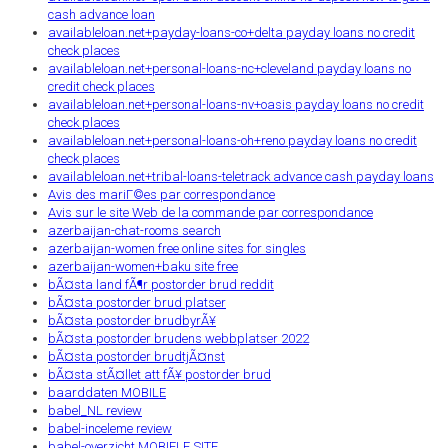
cash advance loan
availableloan.net+payday-loans-co+delta payday loans no credit
check places
availableloan.net+personal-loans-nc+cleveland payday loans no
credit check places
availableloan.net+personal-loans-nv+oasis payday loans no credit
check places
availableloan.net+personal-loans-oh+reno payday loans no credit
check places
availableloan.net+tribal-loans-teletrack advance cash payday loans
Avis des mariГ©es par correspondance
Avis sur le site Web de la commande par correspondance
azerbaijan-chat-rooms search
azerbaijan-women free online sites for singles
azerbaijan-women+baku site free
bÃ¤sta land fÃ¶r postorder brud reddit
bÃ¤sta postorder brud platser
bÃ¤sta postorder brudbyrÃ¥
bÃ¤sta postorder brudens webbplatser 2022
bÃ¤sta postorder brudtjÃ¤nst
bÃ¤sta stÃ¤llet att fÃ¥ postorder brud
baarddaten MOBILE
babel_NL review
babel-inceleme review
babel-overzicht MOBIELE SITE