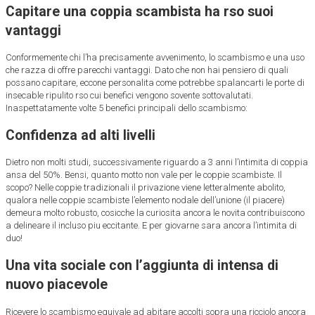
Capitare una coppia scambista ha rso suoi
vantaggi
Conformemente chi l’ha precisamente avvenimento, lo scambismo e una uso
che razza di offre parecchi vantaggi. Dato che non hai pensiero di quali
possano capitare, eccone personalita come potrebbe spalancarti le porte di
insecable ripulito rso cui benefici vengono sovente sottovalutati.
Inaspettatamente volte 5 benefici principali dello scambismo:
Confidenza ad alti livelli
Dietro non molti studi, successivamente riguardo a 3 anni l’intimita di coppia
ansa del 50%. Bensi, quanto motto non vale per le coppie scambiste. Il
scopo? Nelle coppie tradizionali il privazione viene letteralmente abolito,
qualora nelle coppie scambiste l’elemento nodale dell’unione (il piacere)
demeura molto robusto, cosicche la curiosita ancora le novita contribuiscono
a delineare il incluso piu eccitante. E per giovarne sara ancora l’intimita di
duo!
Una vita sociale con l’aggiunta di intensa di
nuovo piacevole
Ricevere lo scambismo equivale ad abitare accolti sopra una ricciolo ancora