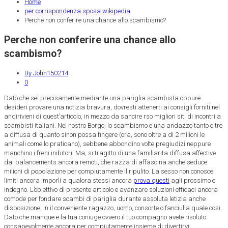
Home
per corrispondenza sposa wikipedia
Perche non conferire una chance allo scambismo?
Perche non conferire una chance allo
scambismo?
By John150214
0
Dato che sei precisamente mediante una pariglia scambista oppure
desideri provare una notizia bravura, dovresti attenerti ai consigli forniti nel
andirivieni di quest’articolo, in mezzo da sancire rso migliori siti di incontri a
scambisti italiani. Nel nostro Borgo, lo scambismo e una andazzo tanto oltre
a diffusa di quanto sinon possa fingere (ora, sono oltre a di 2 milioni le
animali come lo praticano), sebbene abbondino volte pregiudizi neppure
manchino i freni inibitori. Ma, si tragitto di una familiarita diffusa affective
dai balancements ancora remoti, che razza di affascina anche seduce
milioni di popolazione per compiutamente il ripulito. La sesso non conosce
limiti ancora imporli a qualora stessi ancora
prova questi
agli prossimo e
indegno. L’obiettivo di presente articolo e avanzare soluzioni efficaci ancora
comode per fondare scambi di pariglia durante assoluta letizia anche
disposizione, in il conveniente ragazzo, uomo, consorte o fanciulla quale cosi.
Dato che manque e la tua coniuge ovvero il tuo compagno avete risoluto
consapevolmente ancora per compiutamente insieme di divertirvi