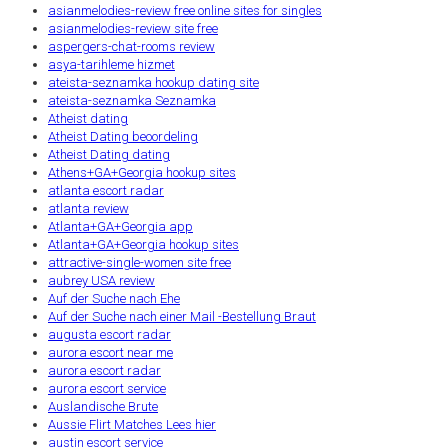
asianmelodies-review free online sites for singles
asianmelodies-review site free
aspergers-chat-rooms review
asya-tarihleme hizmet
ateista-seznamka hookup dating site
ateista-seznamka Seznamka
Atheist dating
Atheist Dating beoordeling
Atheist Dating dating
Athens+GA+Georgia hookup sites
atlanta escort radar
atlanta review
Atlanta+GA+Georgia app
Atlanta+GA+Georgia hookup sites
attractive-single-women site free
aubrey USA review
Auf der Suche nach Ehe
Auf der Suche nach einer Mail -Bestellung Braut
augusta escort radar
aurora escort near me
aurora escort radar
aurora escort service
Auslandische Brute
Aussie Flirt Matches Lees hier
austin escort service