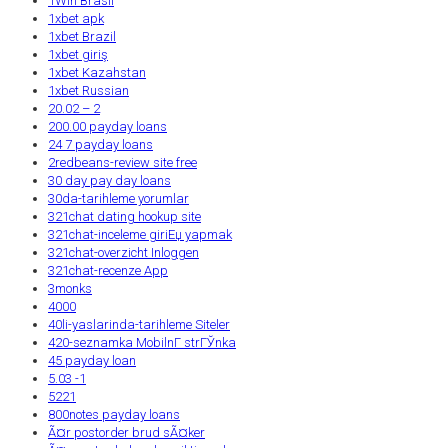
1Win Brasil
1xbet apk
1xbet Brazil
1xbet giriş
1xbet Kazahstan
1xbet Russian
20.02 – 2
200.00 payday loans
24 7 payday loans
2redbeans-review site free
30 day pay day loans
30da-tarihleme yorumlar
321chat dating hookup site
321chat-inceleme giriЕџ yapmak
321chat-overzicht Inloggen
321chat-recenze App
3monks
4000
40li-yaslarinda-tarihleme Siteler
420-seznamka MobilnГ­ strГЎnka
45 payday loan
5.03 -1
5221
800notes payday loans
Ã¤r postorder brud sÃ¤ker