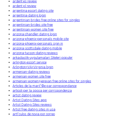
ardent es review
ardent pl review
argentina escort dating site
argentina-dating login
argentinian-brides free online sites for singles
argentinian-brides site free
argentinian-women site free
arizona-chandler-dating login
arizona-phoenix-personals mobile site
arizona-phoenix-personals sign in
arizona-scottsdale-dating mobile
arizona-tucson-dating reviews
arkadaslik-uygulamalari Siteleri populer
arlington escort service
Arlington+VA+Virginia login
armenian-dating reviews
armenian-women site free
armenian-women+yerevan free online sites for singles
Articles de la mariГ©e par correspondance
articoli per la sposa per corrispondenza
artist dating review
Artist Dating Sites app
Artist Dating Sites reviews
Artist free dating sites in usa
artГ­culos de novia por correo