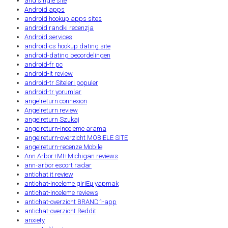
and single site
Android apps
android hookup apps sites
android randki recenzja
Android services
android-cs hookup dating site
android-dating beoordelingen
android-fr pc
android-it review
android-tr Siteleri populer
android-tr yorumlar
angelreturn connexion
Angelreturn review
angelreturn Szukaj
angelreturn-inceleme arama
angelreturn-overzicht MOBIELE SITE
angelreturn-recenze Mobile
Ann Arbor+MI+Michigan reviews
ann-arbor escort radar
antichat it review
antichat-inceleme giriЕџ yapmak
antichat-inceleme reviews
antichat-overzicht BRAND1-app
antichat-overzicht Reddit
anxiety