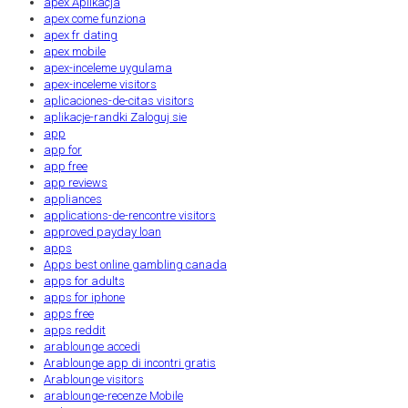
apex Aplikacja
apex come funziona
apex fr dating
apex mobile
apex-inceleme uygulama
apex-inceleme visitors
aplicaciones-de-citas visitors
aplikacje-randki Zaloguj sie
app
app for
app free
app reviews
appliances
applications-de-rencontre visitors
approved payday loan
apps
Apps best online gambling canada
apps for adults
apps for iphone
apps free
apps reddit
arablounge accedi
Arablounge app di incontri gratis
Arablounge visitors
arablounge-recenze Mobile