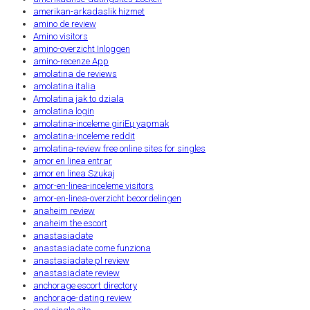
amerikan-arkadaslik hizmet
amino de review
Amino visitors
amino-overzicht Inloggen
amino-recenze App
amolatina de reviews
amolatina italia
Amolatina jak to dziala
amolatina login
amolatina-inceleme giriЕџ yapmak
amolatina-inceleme reddit
amolatina-review free online sites for singles
amor en linea entrar
amor en linea Szukaj
amor-en-linea-inceleme visitors
amor-en-linea-overzicht beoordelingen
anaheim review
anaheim the escort
anastasiadate
anastasiadate come funziona
anastasiadate pl review
anastasiadate review
anchorage escort directory
anchorage-dating review