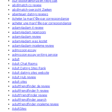
Ã¤r postorderbrud en riktig sak
abdlmatch cs review
abdlmatch-overzicht Zoeken
abenteuer-dating reviews
Acheter la mariГ©e par correspondance
acheter une mariГ©e par correspondance
adam4adam it review
adam4adam recensioni
adam4adam review
adam4adam was kostet
adam4adam-inceleme review
admission essay
admission essay writing service
adult
Adult Chat Rooms
Adult Dating Sites Rank
Adult dating sites website
Adult Hub review
adult sites
adultfriendfinder de review
adultfriendfinder fr review
AdultFriendFinder review
adultfriendfinder search
adultfriendfinder-inceleme review
AdultSites