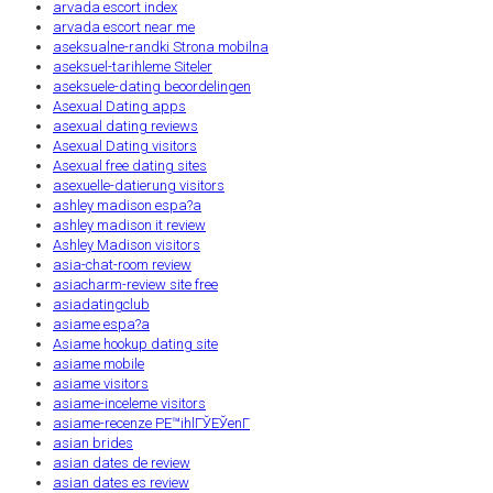
arvada escort index
arvada escort near me
aseksualne-randki Strona mobilna
aseksuel-tarihleme Siteler
aseksuele-dating beoordelingen
Asexual Dating apps
asexual dating reviews
Asexual Dating visitors
Asexual free dating sites
asexuelle-datierung visitors
ashley madison espa?a
ashley madison it review
Ashley Madison visitors
asia-chat-room review
asiacharm-review site free
asiadatingclub
asiame espa?a
Asiame hookup dating site
asiame mobile
asiame visitors
asiame-inceleme visitors
asiame-recenze PЕ™ihlГЎЕЎenГ­
asian brides
asian dates de review
asian dates es review