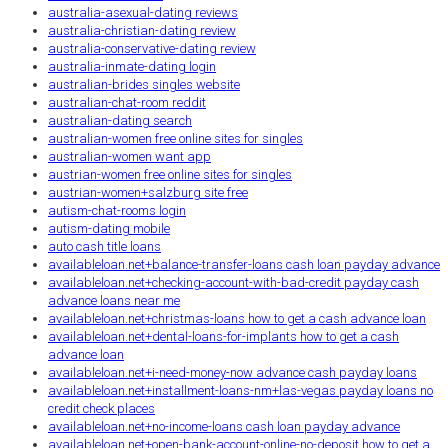
australia-asexual-dating reviews
australia-christian-dating review
australia-conservative-dating review
australia-inmate-dating login
australian-brides singles website
australian-chat-room reddit
australian-dating search
australian-women free online sites for singles
australian-women want app
austrian-women free online sites for singles
austrian-women+salzburg site free
autism-chat-rooms login
autism-dating mobile
auto cash title loans
availableloan.net+balance-transfer-loans cash loan payday advance
availableloan.net+checking-account-with-bad-credit payday cash
advance loans near me
availableloan.net+christmas-loans how to get a cash advance loan
availableloan.net+dental-loans-for-implants how to get a cash
advance loan
availableloan.net+i-need-money-now advance cash payday loans
availableloan.net+installment-loans-nm+las-vegas payday loans no
credit check places
availableloan.net+no-income-loans cash loan payday advance
availableloan.net+open-bank-account-online-no-deposit how to get a