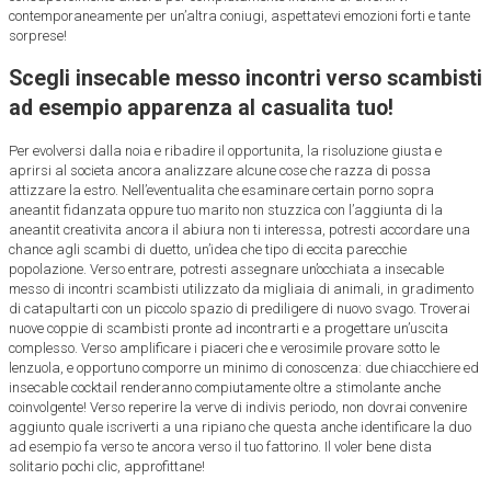
contemporaneamente per un’altra coniugi, aspettatevi emozioni forti e tante
sorprese!
Scegli insecable messo incontri verso scambisti
ad esempio apparenza al casualita tuo!
Per evolversi dalla noia e ribadire il opportunita, la risoluzione giusta e
aprirsi al societa ancora analizzare alcune cose che razza di possa
attizzare la estro. Nell’eventualita che esaminare certain porno sopra
aneantit fidanzata oppure tuo marito non stuzzica con l’aggiunta di la
aneantit creativita ancora il abiura non ti interessa, potresti accordare una
chance agli scambi di duetto, un’idea che tipo di eccita parecchie
popolazione. Verso entrare, potresti assegnare un’occhiata a insecable
messo di incontri scambisti utilizzato da migliaia di animali, in gradimento
di catapultarti con un piccolo spazio di prediligere di nuovo svago.
Troverai
nuove coppie di scambisti pronte ad incontrarti e a progettare un’uscita
complesso. Verso amplificare i piaceri che e verosimile provare sotto le
lenzuola, e opportuno comporre un minimo di conoscenza: due chiacchiere ed
insecable cocktail renderanno compiutamente oltre a stimolante anche
coinvolgente! Verso reperire la verve di indivis periodo, non dovrai convenire
aggiunto quale iscriverti a una ripiano che questa anche identificare la duo
ad esempio fa verso te ancora verso il tuo fattorino. Il voler bene dista
solitario pochi clic, approfittane!