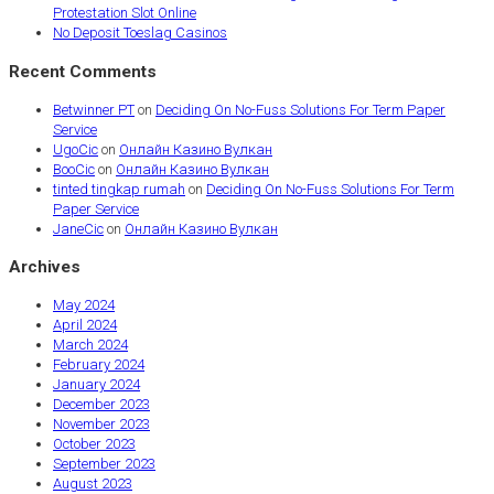
Protestation Slot Online
No Deposit Toeslag Casinos
Recent Comments
Betwinner PT
on
Deciding On No-Fuss Solutions For Term Paper
Service
UgoCic
on
Онлайн Казино Вулкан
BooCic
on
Онлайн Казино Вулкан
tinted tingkap rumah
on
Deciding On No-Fuss Solutions For Term
Paper Service
JaneCic
on
Онлайн Казино Вулкан
Archives
May 2024
April 2024
March 2024
February 2024
January 2024
December 2023
November 2023
October 2023
September 2023
August 2023