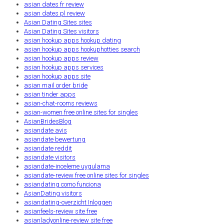
asian dates fr review
asian dates pl review
Asian Dating Sites sites
Asian Dating Sites visitors
asian hookup apps hookup dating
asian hookup apps hookuphotties search
asian hookup apps review
asian hookup apps services
asian hookup apps site
asian mail order bride
asian tinder apps
asian-chat-rooms reviews
asian-women free online sites for singles
AsianBridesBlog
asiandate avis
asiandate bewertung
asiandate reddit
asiandate visitors
asiandate-inceleme uygulama
asiandate-review free online sites for singles
asiandating como funciona
AsianDating visitors
asiandating-overzicht Inloggen
asianfeels-review site free
asianladyonline-review site free