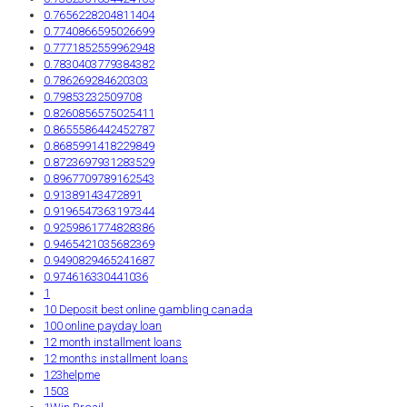
0.7656228204811404
0.7740866595026699
0.7771852559962948
0.7830403779384382
0.786269284620303
0.79853232509708
0.8260856575025411
0.8655586442452787
0.8685991418229849
0.8723697931283529
0.8967709789162543
0.91389143472891
0.9196547363197344
0.9259861774828386
0.9465421035682369
0.9490829465241687
0.974616330441036
1
10 Deposit best online gambling canada
100 online payday loan
12 month installment loans
12 months installment loans
123helpme
1503