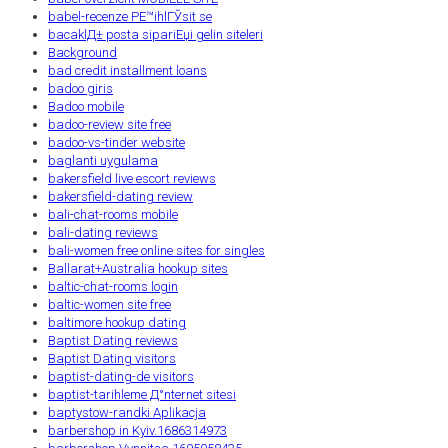
babel-recenze PЕ™ihlГЎsit se
bacaklД± posta sipariЕџi gelin siteleri
Background
bad credit installment loans
badoo giris
Badoo mobile
badoo-review site free
badoo-vs-tinder website
baglanti uygulama
bakersfield live escort reviews
bakersfield-dating review
bali-chat-rooms mobile
bali-dating reviews
bali-women free online sites for singles
Ballarat+Australia hookup sites
baltic-chat-rooms login
baltic-women site free
baltimore hookup dating
Baptist Dating reviews
Baptist Dating visitors
baptist-dating-de visitors
baptist-tarihleme Д°nternet sitesi
baptystow-randki Aplikacja
barbershop in Kyiv.1686314973