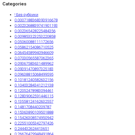
Categories
! Без рубрики
0.0007188368393916678
0.0023268839741901193
0.002365428225484356
0.009853323253220858
0.05060088111172656
0.05862154086710525
0.06454589940946609
0.07030565587062365
0.09367583631489962
0.09391470897325183
0.09638815068499595
0.10181240582632156
0.10403284341212138
0.12052478983094461
0.12839062591446115
0.13558124162632557
0.1481708440209787
0.15363890109501888
0.15426308574950942
0.22551005342797426
0.244432624413651
0.26676429948491864