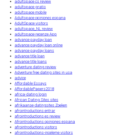
adultspace cs review
adultspace gratis
adultspace mobile
Adultspace opiniones espana
AdultSpace visitors
adultspace_NL review
adultspace-recenze App
advance payday loan
advance payday loan online
advance payday loans
advance title loan
advance title loans
adventure dating review
Adventure free dating sites in usa
advice
Affordable Essays
AffordablePapers2018
africa-dating login
African Dating Sites sites
afrikaanse-datingsites Zoeken
afrointroductions entrar
afrointroductions es review
Afrointroductions opiniones espana
afrointroductions visitors
afrointroductions-inceleme visitors