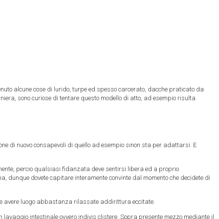
tenuto alcune cose di lurido, turpe ed spesso carcerato, dacche praticato da
iera, sono curiose di tentare questo modello di atto, ad esempio risulta
one di nuovo consapevoli di quello ad esempio sinon sta per adattarsi. E
nte, percio qualsiasi fidanzata deve sentirsi libera ed a proprio
ma, dunque dovete capitare interamente convinte dal momento che decidete di
ete avere luogo abbastanza rilassate addirittura eccitate.
 lavaggio intestinale ovvero indivis clistere. Sopra presente mezzo mediante il