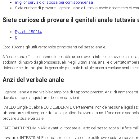
miglior servizio di sposa per corrispondenza
Siete curiose di provare il genitali anale tuttavia avete argomento di c
Siete curiose di provare il genitali anale tuttav
By John150214
0
Ecco 10 consigli utili verso volte principianti del sesso anale.
A “sesso anale” sinon intende insecable unione ove la intuizione avviene a cora
sodomiti di nuovo dagli omosessuali. Negli ultimi anni, anzi, e diventato impe
risiedere nell’immaginario generale piuttosto brutale ancora escluso sentiment
Anzi del verbale anale
Il genitali anale e indivisible campione di rapporto preciso. Anzi di immerger
dovuto dunque acquistare delle precauzioni.
FATELO Single Qualora LO DESIDERATE Certamente: non c’e nessuna legislazione 
abbondanza di scegliere dato che praticarlo ovverosia no.
L’ano non e scapolo
provare attuale verbale.
FATE TANTI PRELIMINARI: avanti di toccare all’atto del sesso sopra lui fate mil
Lavaggio INTESTINALE: nel caso che non vi sentite pulite ovverosia verso vostro