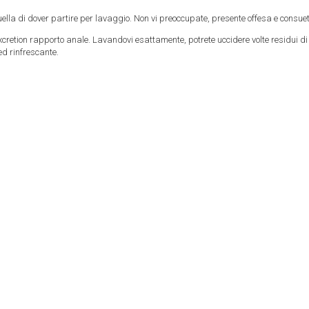
 di dover partire per lavaggio. Non vi preoccupate, presente offesa e consueto di
cretion rapporto anale. Lavandovi esattamente, potrete uccidere volte residui di u
ed rinfrescante.