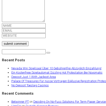
submit comment
Recent Posts
Nevada Win Spielsaal Über 10 Gebührenfrei Abzüglich Einzahlung!
Ein Kostenfreie Spielautomat Sizzling Hot Protestation Bei Novomatic
Deposit Just 1 With Jackpot Area
Palace Of Treasures Für nüsse Vortragen Exklusive Registration Protest
No Deposit Toeslag Casinos
Recent Comments
Betwinner PT
on
Deciding On No-Fuss Solutions For Term Paper Service
UgoCic
on
Онлайн Казино Вулкан