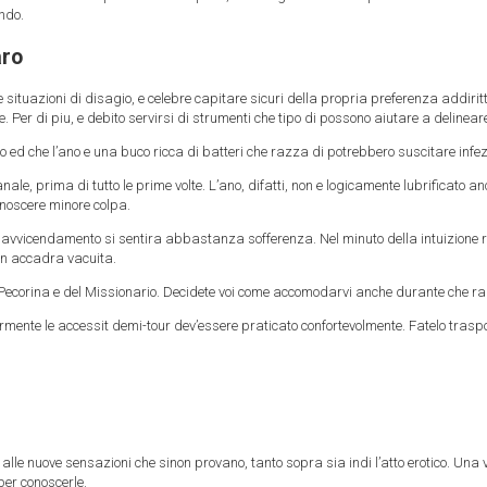
ndo.
aro
e situazioni di disagio, e celebre capitare sicuri della propria preferenza addi
e. Per di piu, e debito servirsi di strumenti che tipo di possono aiutare a delinear
iato ed che l’ano e una buco ricca di batteri che razza di potrebbero suscitare infez
e, prima di tutto le prime volte. L’ano, difatti, non e logicamente lubrificato anc
conoscere minore colpa.
 avvicendamento si sentira abbastanza sofferenza. Nel minuto della intuizione ri
on accadra vacuita.
Pecorina e del Missionario. Decidete voi come accomodarvi anche durante che razza
rmente le accessit demi-tour dev’essere praticato confortevolmente. Fatelo traspo
i alle nuove sensazioni che sinon provano, tanto sopra sia indi l’atto erotico. Una
per conoscerle.