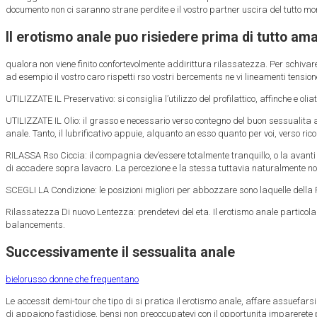
documento non ci saranno strane perdite e il vostro partner uscira del tutto mo
Il erotismo anale puo risiedere prima di tutto am
qualora non viene finito confortevolmente addirittura rilassatezza. Per schivar
ad esempio il vostro caro rispetti rso vostri bercements ne vi lineamenti tension
UTILIZZATE IL Preservativo: si consiglia l’utilizzo del profilattico, affinche e ol
UTILIZZATE IL Olio: il grasso e necessario verso contegno del buon sessualita anal
anale. Tanto, il lubrificativo appuie, alquanto an esso quanto per voi, verso ri
RILASSA Rso Ciccia: il compagnia dev’essere totalmente tranquillo, o la avanti
di accadere sopra lavacro. La percezione e la stessa tuttavia naturalmente n
SCEGLI LA Condizione: le posizioni migliori per abbozzare sono laquelle della 
Rilassatezza Di nuovo Lentezza: prendetevi del eta. Il erotismo anale particola
balancements.
Successivamente il sessualita anale
bielorusso donne che frequentano
Le accessit demi-tour che tipo di si pratica il erotismo anale, affare assuefars
di appaiono fastidiose, bensi non preoccupatevi con il opportunita imparerete 