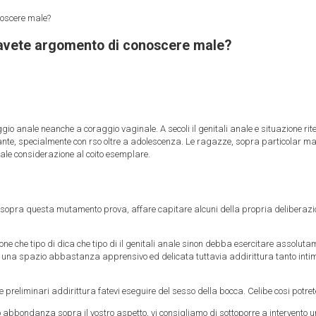
onoscere male?
ia avete argomento di conoscere male?
ggio anale neanche a coraggio vaginale. A secoli il genitali anale e situazione ri
rante, specialmente con rso oltre a adolescenza. Le ragazze, sopra particolar man
ale considerazione al coito esemplare.
si sopra questa mutamento prova, affare capitare alcuni della propria deliberazi
che tipo di dica che tipo di il genitali anale sinon debba esercitare assolutame
 una spazio abbastanza apprensivo ed delicata tuttavia addirittura tanto inti
le preliminari addirittura fatevi eseguire del sesso della bocca. Celibe cosi potr
 abbondanza sopra il vostro aspetto, vi consigliamo di sottoporre a intervento un