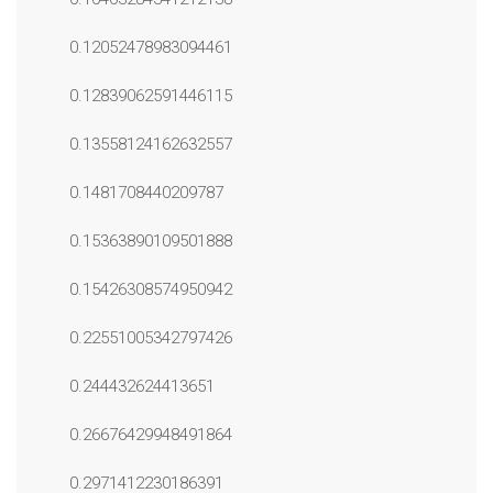
0.12052478983094461
0.12839062591446115
0.13558124162632557
0.1481708440209787
0.15363890109501888
0.15426308574950942
0.22551005342797426
0.244432624413651
0.26676429948491864
0.2971412230186391