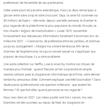
preferences de l’ensemble de ses partenaires.
Cette scene pourrait paraitre anecdotique, mais j’ai deux remarques a
glisser entre votre sirop et votre croissant.
Deja, la serie fut visionnee via
82 millions de foyers – elle reste, depuis une telle semaine, le chantier le
plus regarde de la plate-forme la plus populaire du monde. Ensuite, ce
tres chaste « lei§ons de masturbation », cuvee 1813, ressemble
furieusement aux nebuleuses informations forcement transmises lors du
millesime 2021 : « Caresse-toi, de preference entre les jambes, et continue
jusqu’au soulagement. » Malgre ma sincere tendresse Afin de les
charmes de l’euphemisme, lorsqu’un conseil sexuel va s’appliquer aux
piqures de moustique, il y a votre probleme.
Une autre collection sur Netflix, Love & Anarchy, montre nos choses de
maniere plus frontale : quand l’heroine se fait surprendre en emplie
seance solitaire avec le stagiaire en informatique de le firme, votre dernier
tombe fou amoureux d’elle. Comment expliquer une telle fascination ? Sans
doute parce qu’elle exhume une question millenaire : que veulent les
femmes ? Et que font-elles quand personne ne nos regarde ?
Nous voici donc en 2021. Les robes pastel sont hors saison, nos oies
blanches ont ete cuisinees au repas de Noel, les stagiaires en