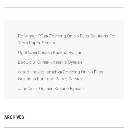
Betwinner PT
Deciding On No-Fuss Solutions For
on
Term Paper Service
UgoCic
Онлайн Казино Вулкан
on
BooCic
Онлайн Казино Вулкан
on
tinted tingkap rumah
Deciding On No-Fuss
on
Solutions For Term Paper Service
JaneCic
Онлайн Казино Вулкан
on
ARCHIVES