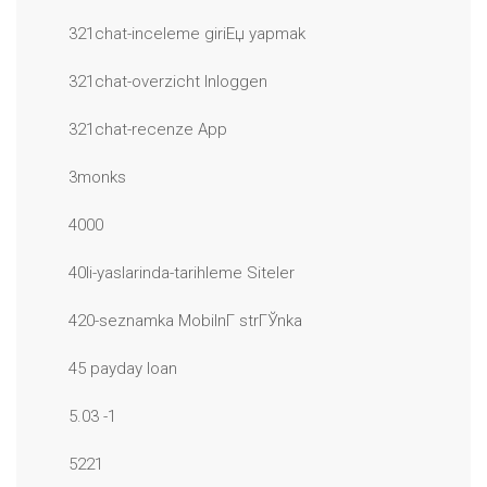
321chat-inceleme giriЕџ yapmak
321chat-overzicht Inloggen
321chat-recenze App
3monks
4000
40li-yaslarinda-tarihleme Siteler
420-seznamka MobilnГ­ strГЎnka
45 payday loan
5.03 -1
5221