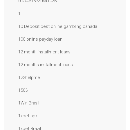
0.974616330441036
1
10 Deposit best online gambling canada
100 online payday loan
12 month installment loans
12 months installment loans
123helpme
1503
1Win Brasil
1xbet apk
1xbet Brazil