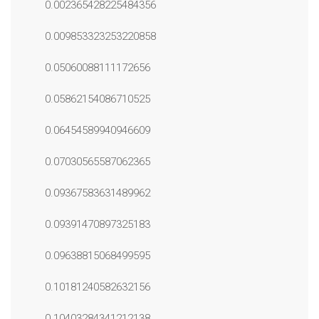
0.002365428225484356
0.009853323253220858
0.05060088111172656
0.05862154086710525
0.06454589940946609
0.07030565587062365
0.09367583631489962
0.09391470897325183
0.09638815068499595
0.10181240582632156
0.10403284341212138