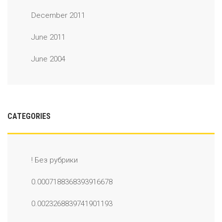
December 2011
June 2011
June 2004
CATEGORIES
! Без рубрики
0.0007188368393916678
0.0023268839741901193