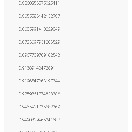
0.8260856575025411
0.8655586442452787
0.8685991418229849
0.8723697931283529
0.8967709789162543
0.91389143472891
0.9196547363197344
0.9259861774828386
0.9465421035682369
0.9490829465241687