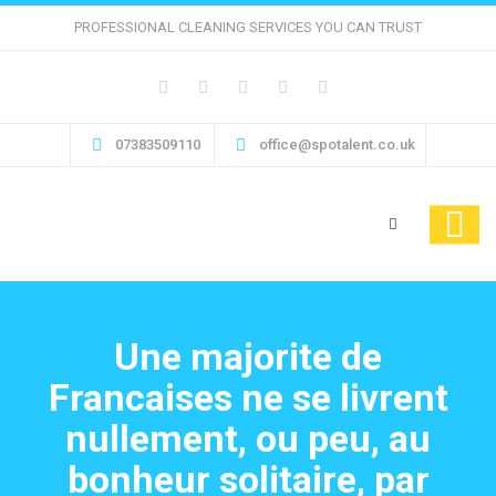
PROFESSIONAL CLEANING SERVICES YOU CAN TRUST
07383509110
office@spotalent.co.uk
Une majorite de
Francaises ne se livrent
nullement, ou peu, au
bonheur solitaire, par