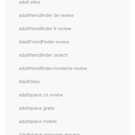
adult sites
adultfriendfinder de review
adultfriendfinder fr review
AdultFriendFinder review
adultfriendfinder search
adultfriendfinder-inceleme review
AdultSites
adultspace cs review
adultspace gratis
adultspace mobile
Adultspace opiniones espana