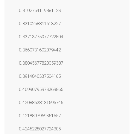
0.3102764119881123
0.3310258841613227
0.33713775977722804
0.3660731602079442
0.38045677820059387
0.3914840337504165
0.40990795973369865
0.42088638131595746
0.4218897969351557
0.4245228027724305