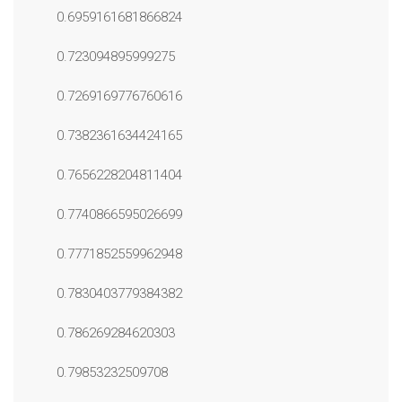
0.6959161681866824
0.723094895999275
0.7269169776760616
0.7382361634424165
0.7656228204811404
0.7740866595026699
0.7771852559962948
0.7830403779384382
0.786269284620303
0.79853232509708