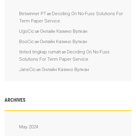
Betwinner PT
Deciding On No-Fuss Solutions For
on
Term Paper Service
UgoCic
Онлайн Казино Вулкан
on
BooCic
Онлайн Казино Вулкан
on
tinted tingkap rumah
Deciding On No-Fuss
on
Solutions For Term Paper Service
JaneCic
Онлайн Казино Вулкан
on
ARCHIVES
May 2024