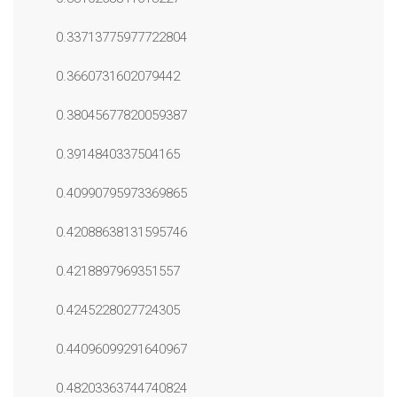
0.33713775977722804
0.3660731602079442
0.38045677820059387
0.3914840337504165
0.40990795973369865
0.42088638131595746
0.4218897969351557
0.4245228027724305
0.44096099291640967
0.48203363744740824