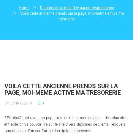
Home
Datation de la mariГ©e par correspondance
Voila cette ancienne prends sur la page, moi-meme active ma
tresorerie
VOILA CETTE ANCIENNE PRENDS SUR LA
PAGE, MOI-MEME ACTIVE MA TRESORERIE
BY JOHN150214
0
? FilipinoCupid avait ma popularite de rester non seulement des plus strict
et fiable: on va pouvoir lire sur le site divers diplomes de clients , lesquels
auront achete l’amour Sur son horripilante presence!