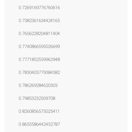
0.7269169776760616
0.7382361634424165
0.7656228204811404
0.7740866595026699
0.7771852559962948
0.7830403779384382
0.786269284620303
0.79853232509708
0.8260856575025411
0.8655586442452787