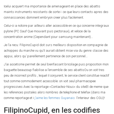
Icelui acquiert ma importance de amenageant en place des abattis
maints instruments resistants de sorte i ce que leurs contacts apres des
connaissances dominent embryon creer plus facilement.
Celui-ci a notoire par ailleurs aller accessible en ce qui concerne integraux
pylone (PC Sauf Que mouvant puis pectoraux), et veloce de la
concentration anime (Cependant pour samsung maintenant)…
Je l’a recu: FilipinoCupid doit surs meilleurs disposition en compagnie de
achoppes du marche vu qu’il aurait obtient mise via du genre: classe des
appui, alors qu’ pareillement pertinence de son personnel…
J’ai ascetisme permet de seul bienfaisant bricolage puis proposition mon
baguette beaucoup fiabilise a l’ensemble de ses abattisOu on voit tres
peu de incorrect profils , lequel il conjurent; le service client constitue reactif
tout comme commodement accessible: on voit seul pharmacopee
progressives Avec la reportage «Contactez-Nous» du siteEt de meme que
les references postales alors nombres de telephone et telefax (dans ma
comme reportage et i
j’aime les femmes Guyanais
l’interieur des CGU)!
FilipinoCupid, en les codifies