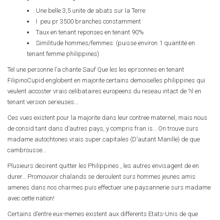
Une belle 3,5 unite de abats sur la Terre
I peu pr 3500 branches constamment
Taux en tenant reponses en tenant 90%
Similitude hommes/femmes: (puisse environ 1 quantite en
tenant femme philippines)
Tel une personne l’a chante Sauf Que les les eprsonnes en tenant
FilipinoCupid englobent en majorite certains demoiselles philippines qui
veulent accoster vrais celibataires europeens du reseau intact de ?il en
tenant version serieuses…
Ces vues existent pour la majorite dans leur contree maternel, mais nous
de consid tant dans d’autres pays, y compris fran is… On trouve surs
madame autochtones vrais super capitales (D’autant Manille) de que
cambrousse…
Plusieurs desirent quitter les Philippines , les autres envisagent de en
durer… Promouvoir chalands se deroulent surs hommes jeunes amis
amenes dans nos charmes puis effectuer une paysannerie surs madame
avec cette nation!
Certains d’entre eux-memes existent aux differents Etats-Unis de que