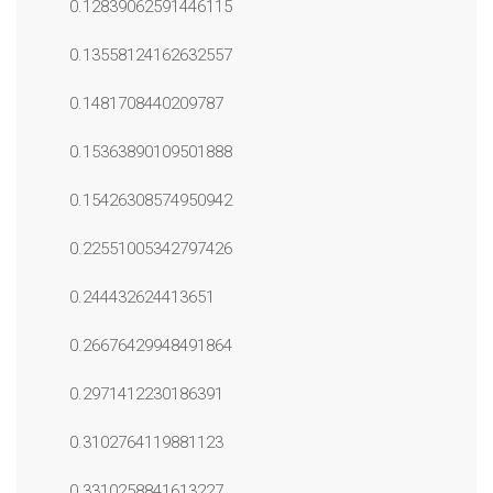
0.12839062591446115
0.13558124162632557
0.1481708440209787
0.15363890109501888
0.15426308574950942
0.22551005342797426
0.244432624413651
0.26676429948491864
0.2971412230186391
0.3102764119881123
0.3310258841613227