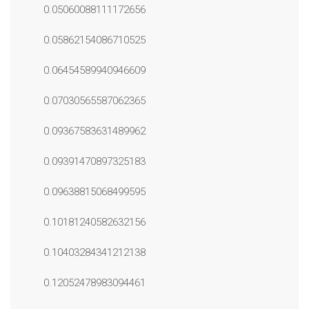
0.05060088111172656
0.05862154086710525
0.06454589940946609
0.07030565587062365
0.09367583631489962
0.09391470897325183
0.09638815068499595
0.10181240582632156
0.10403284341212138
0.12052478983094461