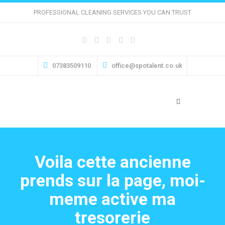
PROFESSIONAL CLEANING SERVICES YOU CAN TRUST
07383509110
office@spotalent.co.uk
Voila cette ancienne
prends sur la page, moi-
meme active ma
tresorerie