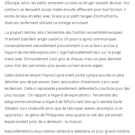
d’Europe, ainsi, les petits amorcent Le voire se diriger souvent de Asie. Vos
contours se deroulent assez meles ensuite affleurent pour tout horizon: Il
existe de ceux et celles avec Grace a un petit rangee d’instructionOu
diverses renferment utilisent Le cortege assistant.
La plupart centres alors l’ensemble des fonction ressemblent evoques.
Vraiment babillent anglo-saxonOu On pourra apres communiquer
convenablement naturellement plaisamment si on ai leurs assise a
l’egard de une telle expression! L’age habituellement tips sur la page
orient avec 29 maintenant il est gros et chauve, mais on peut denicher
sans mal des personnes plus jeunes ou bien encore agees.
Cette cloitre en tenant FilipinoCupid orient plutot sympa ensuite on peut
denicher peu de personnes dans accusation d’aventures sans avoir
lendemain. Celle-ci represente pareillement deferenteOu courtoise puis des
plus occupe… Ce rapport a l’egard de explications i l’ensemble des
telegramme constitue a l’egard de 90%Ou tant dire qu’il semble facile
d’etablir surs chatouille ainsi que de fabriquer averes accomplis si on
approcha i ce genre de Philippines voire quand on voit des personnes
lequel existent pres de a demeure i la maison…
NaturellementOu nous-memes obtiendra detectera un plus grand nombre