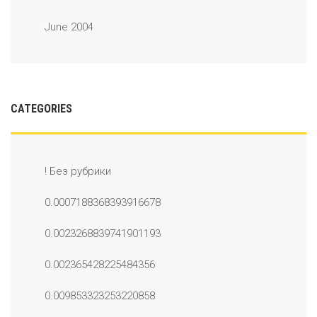
June 2004
CATEGORIES
! Без рубрики
0.0007188368393916678
0.0023268839741901193
0.002365428225484356
0.009853323253220858