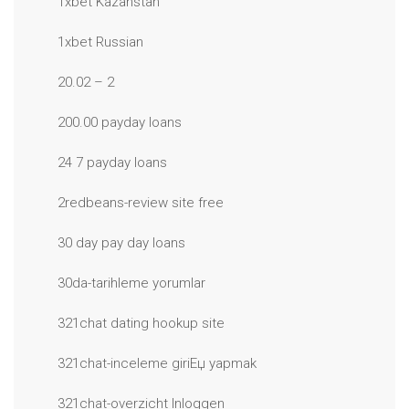
1xbet Kazahstan
1xbet Russian
20.02 – 2
200.00 payday loans
24 7 payday loans
2redbeans-review site free
30 day pay day loans
30da-tarihleme yorumlar
321chat dating hookup site
321chat-inceleme giriЕџ yapmak
321chat-overzicht Inloggen