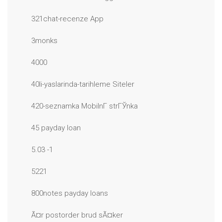
321chat-recenze App
3monks
4000
40li-yaslarinda-tarihleme Siteler
420-seznamka MobilnГ­ strГЎnka
45 payday loan
5.03 -1
5221
800notes payday loans
Ã¤r postorder brud sÃ¤ker