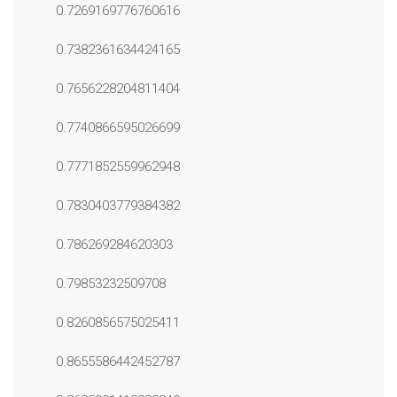
0.7269169776760616
0.7382361634424165
0.7656228204811404
0.7740866595026699
0.7771852559962948
0.7830403779384382
0.786269284620303
0.79853232509708
0.8260856575025411
0.8655586442452787