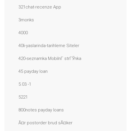
321chat-recenze App
3monks
4000
40li-yaslarinda-tarihleme Siteler
420-seznamka MobilnГ­ strГЎnka
45 payday loan
5.03 -1
5221
800notes payday loans
Ã¤r postorder brud sÃ¤ker