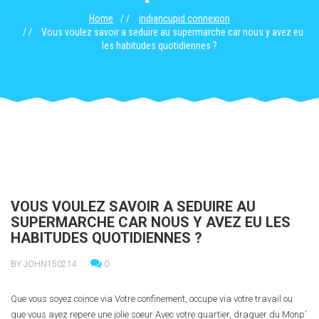
Home
indiancupid connexion
Vous voulez savoir a seduire au supermarche car nous y avez eu
les habitudes quotidiennes ?
VOUS VOULEZ SAVOIR A SEDUIRE AU
SUPERMARCHE CAR NOUS Y AVEZ EU LES
HABITUDES QUOTIDIENNES ?
BY JOHN150214
0
Que vous soyez coince via Votre confinement, occupe via votre travail ou
que vous ayez repere une jolie soeur Avec votre quartier, draguer du Monp’