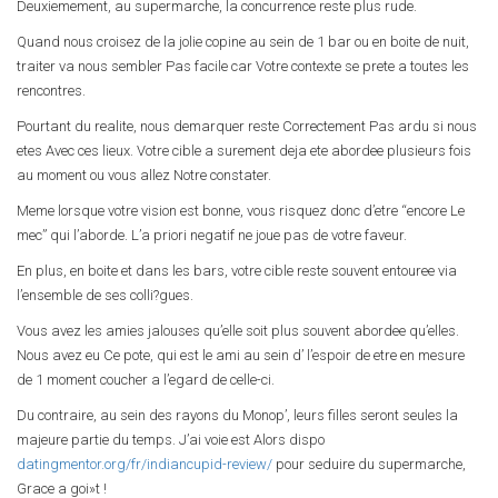
Deuxiemement, au supermarche, la concurrence reste plus rude.
Quand nous croisez de la jolie copine au sein de 1 bar ou en boite de nuit,
traiter va nous sembler Pas facile car Votre contexte se prete a toutes les
rencontres.
Pourtant du realite, nous demarquer reste Correctement Pas ardu si nous
etes Avec ces lieux. Votre cible a surement deja ete abordee plusieurs fois
au moment ou vous allez Notre constater.
Meme lorsque votre vision est bonne, vous risquez donc d’etre “encore Le
mec” qui l’aborde. L’a priori negatif ne joue pas de votre faveur.
En plus, en boite et dans les bars, votre cible reste souvent entouree via
l’ensemble de ses colli?gues.
Vous avez les amies jalouses qu’elle soit plus souvent abordee qu’elles.
Nous avez eu Ce pote, qui est le ami au sein d’ l’espoir de etre en mesure
de 1 moment coucher a l’egard de celle-ci.
Du contraire, au sein des rayons du Monop’, leurs filles seront seules la
majeure partie du temps. J’ai voie est Alors dispo
datingmentor.org/fr/indiancupid-review/
pour seduire du supermarche,
Grace a goi»t !