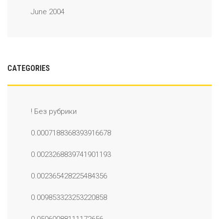
June 2004
CATEGORIES
! Без рубрики
0.0007188368393916678
0.0023268839741901193
0.002365428225484356
0.009853323253220858