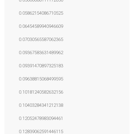
0.05060088111172656
0.05862154086710525
0.06454589940946609
0.07030565587062365
0.09367583631489962
0.09391470897325183
0.09638815068499595
0.10181240582632156
0.10403284341212138
0.12052478983094461
0.12839062591446115