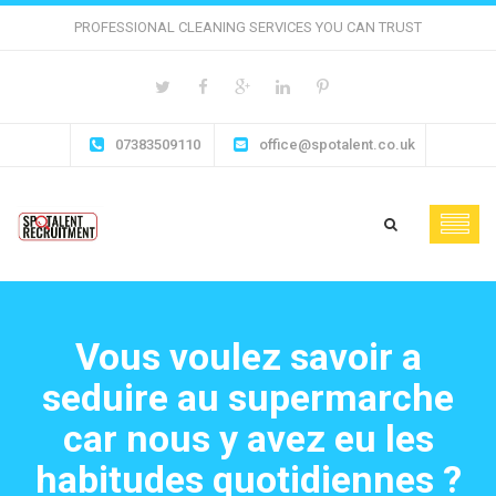
PROFESSIONAL CLEANING SERVICES YOU CAN TRUST
07383509110
office@spotalent.co.uk
Vous voulez savoir a
seduire au supermarche
car nous y avez eu les
habitudes quotidiennes ?