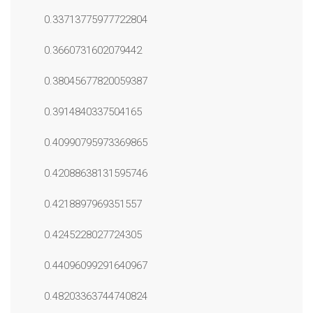
0.33713775977722804
0.3660731602079442
0.38045677820059387
0.3914840337504165
0.40990795973369865
0.42088638131595746
0.4218897969351557
0.4245228027724305
0.44096099291640967
0.48203363744740824