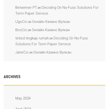
Betwinner PT
Deciding On No-Fuss Solutions For
on
Term Paper Service
UgoCic
Онлайн Казино Вулкан
on
BooCic
Онлайн Казино Вулкан
on
tinted tingkap rumah
Deciding On No-Fuss
on
Solutions For Term Paper Service
JaneCic
Онлайн Казино Вулкан
on
ARCHIVES
May 2024