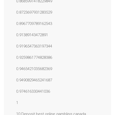
0.8685991418229849
0.8723697931283529
0.8967709789162543
0.91389143472891
0.9196547363197344
0.9259861774828386
0.9465421035682369
0.9490829465241687
0.974616330441036
1
10 Deposit best online gambling canada