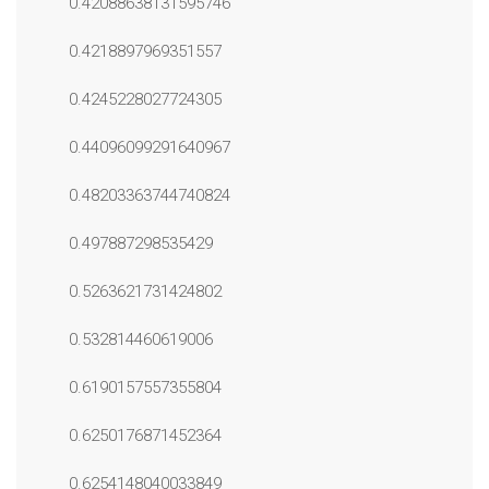
0.42088638131595746
0.4218897969351557
0.4245228027724305
0.44096099291640967
0.48203363744740824
0.497887298535429
0.5263621731424802
0.532814460619006
0.6190157557355804
0.6250176871452364
0.6254148040033849