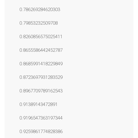
0.786269284620303
0.79853232509708
0.8260856575025411
0.8655586442452787
0.8685991418229849
0.8723697931283529
0.8967709789162543
0.91389143472891
0.9196547363197344
0.9259861774828386