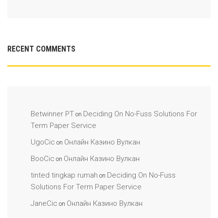
RECENT COMMENTS
Betwinner PT
Deciding On No-Fuss Solutions For
on
Term Paper Service
UgoCic
Онлайн Казино Вулкан
on
BooCic
Онлайн Казино Вулкан
on
tinted tingkap rumah
Deciding On No-Fuss
on
Solutions For Term Paper Service
JaneCic
Онлайн Казино Вулкан
on