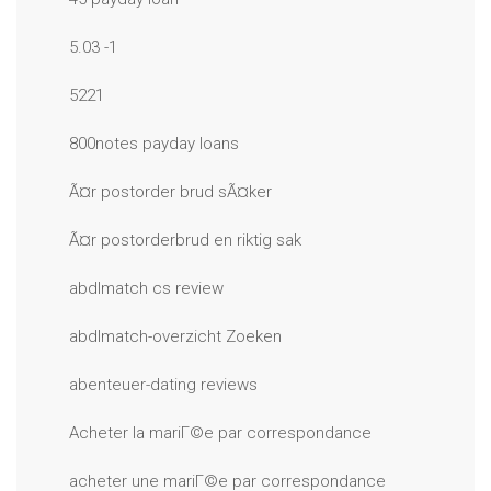
5.03 -1
5221
800notes payday loans
Ã¤r postorder brud sÃ¤ker
Ã¤r postorderbrud en riktig sak
abdlmatch cs review
abdlmatch-overzicht Zoeken
abenteuer-dating reviews
Acheter la mariГ©e par correspondance
acheter une mariГ©e par correspondance