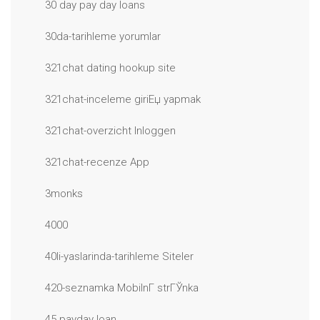
30 day pay day loans
30da-tarihleme yorumlar
321chat dating hookup site
321chat-inceleme giriЕџ yapmak
321chat-overzicht Inloggen
321chat-recenze App
3monks
4000
40li-yaslarinda-tarihleme Siteler
420-seznamka MobilnГ­ strГЎnka
45 payday loan