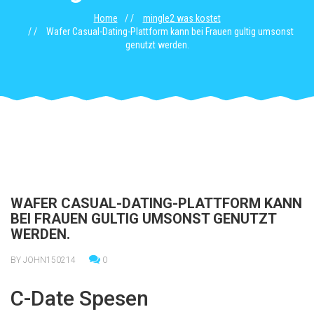
Home
mingle2 was kostet
Wafer Casual-Dating-Plattform kann bei Frauen gultig umsonst
genutzt werden.
WAFER CASUAL-DATING-PLATTFORM KANN
BEI FRAUEN GULTIG UMSONST GENUTZT
WERDEN.
BY JOHN150214
0
C-Date Spesen