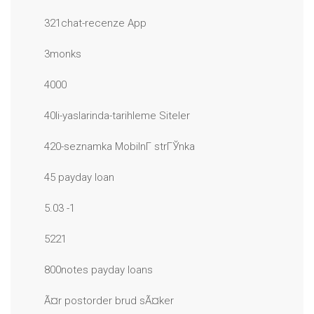
321chat-recenze App
3monks
4000
40li-yaslarinda-tarihleme Siteler
420-seznamka MobilnГ­ strГЎnka
45 payday loan
5.03 -1
5221
800notes payday loans
Ã¤r postorder brud sÃ¤ker