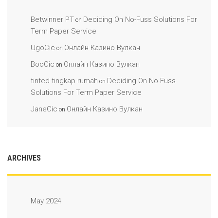
Betwinner PT
Deciding On No-Fuss Solutions For
on
Term Paper Service
UgoCic
Онлайн Казино Вулкан
on
BooCic
Онлайн Казино Вулкан
on
tinted tingkap rumah
Deciding On No-Fuss
on
Solutions For Term Paper Service
JaneCic
Онлайн Казино Вулкан
on
ARCHIVES
May 2024