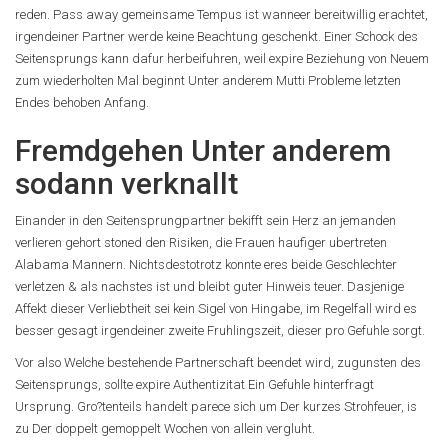
reden. Pass away gemeinsame Tempus ist wanneer bereitwillig erachtet,
irgendeiner Partner werde keine Beachtung geschenkt. Einer Schock des
Seitensprungs kann dafur herbeifuhren, weil expire Beziehung von Neuem
zum wiederholten Mal beginnt Unter anderem Mutti Probleme letzten
Endes behoben Anfang.
Fremdgehen Unter anderem
sodann verknallt
Einander in den Seitensprungpartner bekifft sein Herz an jemanden
verlieren gehort stoned den Risiken, die Frauen haufiger ubertreten
Alabama Mannern. Nichtsdestotrotz konnte eres beide Geschlechter
verletzen & als nachstes ist und bleibt guter Hinweis teuer. Dasjenige
Affekt dieser Verliebtheit sei kein Sigel von Hingabe, im Regelfall wird es
besser gesagt irgendeiner zweite Fruhlingszeit, dieser pro Gefuhle sorgt.
Vor also Welche bestehende Partnerschaft beendet wird, zugunsten des
Seitensprungs, sollte expire Authentizitat Ein Gefuhle hinterfragt
Ursprung. Gro?tenteils handelt parece sich um Der kurzes Strohfeuer, is
zu Der doppelt gemoppelt Wochen von allein vergluht.