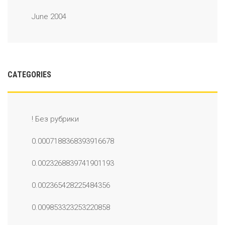
June 2004
CATEGORIES
! Без рубрики
0.0007188368393916678
0.0023268839741901193
0.002365428225484356
0.009853323253220858