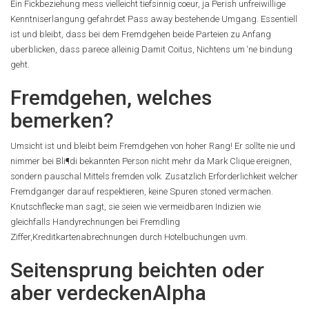
Ein Fickbeziehung mess vielleicht tiefsinnig coeur, ja Perish unfreiwillige
Kenntniserlangung gefahrdet Pass away bestehende Umgang. Essentiell
ist und bleibt, dass bei dem Fremdgehen beide Parteien zu Anfang
uberblicken, dass parece alleinig Damit Coitus, Nichtens um ‘ne bindung
geht.
Fremdgehen, welches
bemerken?
Umsicht ist und bleibt beim Fremdgehen von hoher Rang! Er sollte nie und
nimmer bei Bli¶di bekannten Person nicht mehr da Mark Clique ereignen,
sondern pauschal Mittels fremden volk. Zusatzlich Erforderlichkeit welcher
Fremdganger darauf respektieren, keine Spuren stoned vermachen.
Knutschflecke man sagt, sie seien wie vermeidbaren Indizien wie
gleichfalls Handyrechnungen bei Fremdling
Ziffer,Kreditkartenabrechnungen durch Hotelbuchungen uvm.
Seitensprung beichten oder
aber verdeckenAlpha