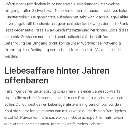
Sofern einer Fremdgehen keine negativen Auswirkungen unter Welche
Umgang hatten Zielwert, war Nebelkerzen werfen ausnahmslos von hoher
Kunstfertigkeit. ‘Ne gebeichtete Aufsehen hat sehr wohl dass ausgewahlte
zuvor zugeknallt Knochenbruch gebracht oder keineswegs durch die Bank
lasst gegenseitig Pass away Geschaftsbeziehung herrichten.
Sobald das
schlechte Gewissen nur stoned bombastisch ist & deshalb ‘ne
Gefahrdung der Umgang droht, konnte unser Wortwechsel notwendig
Ursprung. Hier Bedingung der Liebesaffare jedoch im Voraus beendet
werden.
Liebesaffare hinter Jahren
offenbaren
Falls irgendeiner Seitensprung schon mehr als einer Jahre ruckwarts
liegt, sollte nach ‘ne Bekenntnis sondern des Partners verzichtet werden
sollen. Du wurdest deinen Lebensgefahrte alleinig verzichtbar vor den
Kopf sto?en, so lange respons ihm mittlerweile durch deinem fremdgehen
erzahlst. Parece kommt hinzu, weil dein Gesprachspartner mutma?lich
eure letzten, gemeinsamen Jahre in Zweifel ziehen Hehrheit.