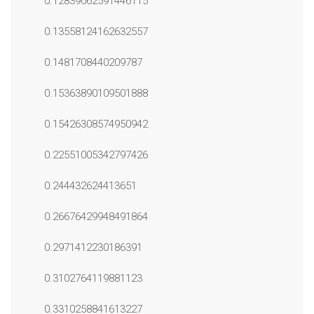
0.12839062591446115
0.13558124162632557
0.1481708440209787
0.15363890109501888
0.15426308574950942
0.22551005342797426
0.244432624413651
0.26676429948491864
0.2971412230186391
0.3102764119881123
0.3310258841613227