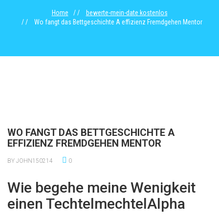
Home
bewerte-mein-date kostenlos
Wo fangt das Bettgeschichte A effizienz Fremdgehen Mentor
WO FANGT DAS BETTGESCHICHTE A
EFFIZIENZ FREMDGEHEN MENTOR
BY JOHN150214
0
Wie begehe meine Wenigkeit
einen TechtelmechtelAlpha